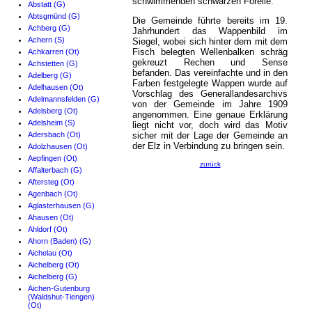
schwimmenden schwarzen Forelle.
Abstatt (G)
Abtsgmünd (G)
Die Gemeinde führte bereits im 19.
Achberg (G)
Jahrhundert das Wappenbild im
Achern (S)
Siegel, wobei sich hinter dem mit dem
Fisch belegten Wellenbalken schräg
Achkarren (Ot)
gekreuzt Rechen und Sense
Achstetten (G)
befanden. Das vereinfachte und in den
Adelberg (G)
Farben festgelegte Wappen wurde auf
Adelhausen (Ot)
Vorschlag des Generallandesarchivs
Adelmannsfelden (G)
von der Gemeinde im Jahre 1909
Adelsberg (Ot)
angenommen. Eine genaue Erklärung
Adelsheim (S)
liegt nicht vor, doch wird das Motiv
Adersbach (Ot)
sicher mit der Lage der Gemeinde an
der Elz in Verbindung zu bringen sein.
Adolzhausen (Ot)
Aepfingen (Ot)
zurück
Affalterbach (G)
Aftersteg (Ot)
Agenbach (Ot)
Aglasterhausen (G)
Ahausen (Ot)
Ahldorf (Ot)
Ahorn (Baden) (G)
Aichelau (Ot)
Aichelberg (Ot)
Aichelberg (G)
Aichen-Gutenburg
(Waldshut-Tiengen)
(Ot)