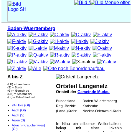
Baden-Wuerttemberg
A bis Z
(LK) = Landkreis
Ortsteil Langenelz
(S) = Stadt
(G) = Gemeinde
Ortsteil der
Gemeinde Mudau
(SB) = Stadtbezirk
(Ot) = Orts-/Stadtteil
Bundesland:
Baden-Wuerttemberg
24-Höfe (Ot)
Reg.-Bezirk:
Karlsruhe
Aach (Ot)
(Land-)Kreis:
Neckar-Odenwald-Kreis
Aach (S)
Aalen (S)
In Blau ein silberner Wellenbalken,
Ablach (Krauchenwies)
belegt mit einer linkshin
(Ot)