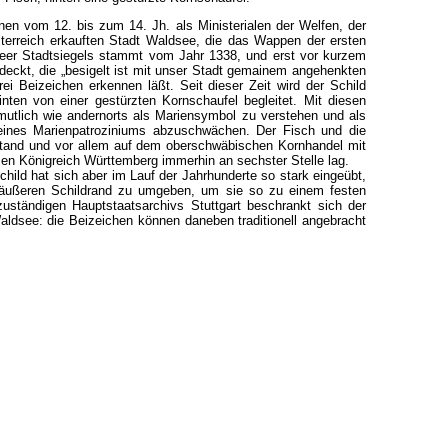
en vom 12. bis zum 14. Jh. als Ministerialen der Welfen, der
terreich erkauften Stadt Waldsee, die das Wappen der ersten
dseer Stadtsiegels stammt vom Jahr 1338, und erst vor kurzem
eckt, die „besigelt ist mit unser Stadt gemainem angehenkten
i Beizeichen erkennen läßt. Seit dieser Zeit wird der Schild
en von einer gestürzten Kornschaufel begleitet. Mit diesen
ermutlich wie andernorts als Mariensymbol zu verstehen und als
l eines Marienpatroziniums abzuschwächen. Der Fisch und die
estand und vor allem auf dem oberschwäbischen Kornhandel mit
en Königreich Württemberg immerhin an sechster Stelle lag.
ld hat sich aber im Lauf der Jahrhunderte so stark eingeübt,
em äußeren Schildrand zu umgeben, um sie so zu einem festen
uständigen Hauptstaatsarchivs Stuttgart beschrankt sich der
ldsee: die Beizeichen können daneben traditionell angebracht