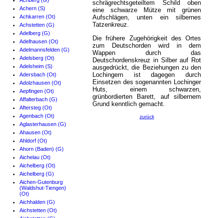
Achberg (G)
schrägrechtsgeteiltem Schild oben
Achern (S)
eine schwarze Mütze mit grünen
Achkarren (Ot)
Aufschlägen, unten ein silbernes
Tatzenkreuz.
Achstetten (G)
Adelberg (G)
Die frühere Zugehörigkeit des Ortes
Adelhausen (Ot)
zum Deutschorden wird in dem
Adelmannsfelden (G)
Wappen durch das
Adelsberg (Ot)
Deutschordenskreuz in Silber auf Rot
Adelsheim (S)
ausgedrückt, die Beziehungen zu den
Lochingern ist dagegen durch
Adersbach (Ot)
Einsetzen des sogenannten Lochinger
Adolzhausen (Ot)
Huts, einem schwarzen,
Aepfingen (Ot)
grünbordierten Barett, auf silbernem
Affalterbach (G)
Grund kenntlich gemacht.
Aftersteg (Ot)
Agenbach (Ot)
zurück
Aglasterhausen (G)
Ahausen (Ot)
Ahldorf (Ot)
Ahorn (Baden) (G)
Aichelau (Ot)
Aichelberg (Ot)
Aichelberg (G)
Aichen-Gutenburg
(Waldshut-Tiengen)
(Ot)
Aichhalden (G)
Aichstetten (Ot)