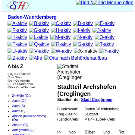
Baden-Wuerttemberg
A bis Z
(LK) = Landkreis
(S) = Stadt
(G) = Gemeinde
(SB) = Stadtbezirk
Stadtteil Archshofen
(Ot) = Orts-/Stadtteil
(Creglingen
24-Höfe (Ot)
Stadtteil der
Stadt Creglingen
Aach (Ot)
Aach (S)
Bundesland:
Baden-Wuerttemberg
Aalen (S)
Reg.-Bezirk:
Stuttgart
Ablach (Krauchenwies)
(Land-)Kreis:
Main-Tauber-Kreis
(Ot)
Abstatt (G)
Abtsgmünd (G)
In von Silber und Rot