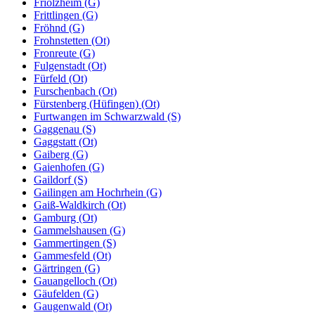
Friolzheim (G)
Frittlingen (G)
Fröhnd (G)
Frohnstetten (Ot)
Fronreute (G)
Fulgenstadt (Ot)
Fürfeld (Ot)
Furschenbach (Ot)
Fürstenberg (Hüfingen) (Ot)
Furtwangen im Schwarzwald (S)
Gaggenau (S)
Gaggstatt (Ot)
Gaiberg (G)
Gaienhofen (G)
Gaildorf (S)
Gailingen am Hochrhein (G)
Gaiß-Waldkirch (Ot)
Gamburg (Ot)
Gammelshausen (G)
Gammertingen (S)
Gammesfeld (Ot)
Gärtringen (G)
Gauangelloch (Ot)
Gäufelden (G)
Gaugenwald (Ot)