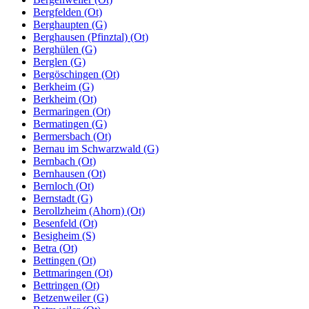
Bergfelden (Ot)
Berghaupten (G)
Berghausen (Pfinztal) (Ot)
Berghülen (G)
Berglen (G)
Bergöschingen (Ot)
Berkheim (G)
Berkheim (Ot)
Bermaringen (Ot)
Bermatingen (G)
Bermersbach (Ot)
Bernau im Schwarzwald (G)
Bernbach (Ot)
Bernhausen (Ot)
Bernloch (Ot)
Bernstadt (G)
Berollzheim (Ahorn) (Ot)
Besenfeld (Ot)
Besigheim (S)
Betra (Ot)
Bettingen (Ot)
Bettmaringen (Ot)
Bettringen (Ot)
Betzenweiler (G)