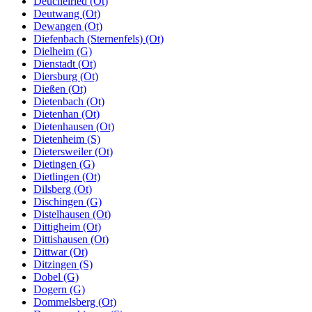
Deuchelried (Ot)
Deutwang (Ot)
Dewangen (Ot)
Diefenbach (Sternenfels) (Ot)
Dielheim (G)
Dienstadt (Ot)
Diersburg (Ot)
Dießen (Ot)
Dietenbach (Ot)
Dietenhan (Ot)
Dietenhausen (Ot)
Dietenheim (S)
Dietersweiler (Ot)
Dietingen (G)
Dietlingen (Ot)
Dilsberg (Ot)
Dischingen (G)
Distelhausen (Ot)
Dittigheim (Ot)
Dittishausen (Ot)
Dittwar (Ot)
Ditzingen (S)
Dobel (G)
Dogern (G)
Dommelsberg (Ot)