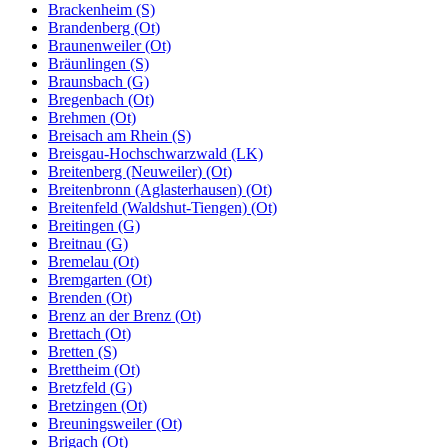
Brackenheim (S)
Brandenberg (Ot)
Braunenweiler (Ot)
Bräunlingen (S)
Braunsbach (G)
Bregenbach (Ot)
Brehmen (Ot)
Breisach am Rhein (S)
Breisgau-Hochschwarzwald (LK)
Breitenberg (Neuweiler) (Ot)
Breitenbronn (Aglasterhausen) (Ot)
Breitenfeld (Waldshut-Tiengen) (Ot)
Breitingen (G)
Breitnau (G)
Bremelau (Ot)
Bremgarten (Ot)
Brenden (Ot)
Brenz an der Brenz (Ot)
Brettach (Ot)
Bretten (S)
Brettheim (Ot)
Bretzfeld (G)
Bretzingen (Ot)
Breuningsweiler (Ot)
Brigach (Ot)