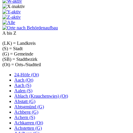
A bis Z
(LK) = Landkreis
(S) = Stadt
(G) = Gemeinde
(SB) = Stadtbezirk
(Ot) = Orts-/Stadtteil
24-Höfe (Ot)
Aach (Ot)
Aach (S)
Aalen (S)
Ablach (Krauchenwies) (Ot)
Abstatt (G)
Abtsgmünd (G)
Achberg (G)
Achern (S)
Achkarren (Ot)
Achstetten (G)