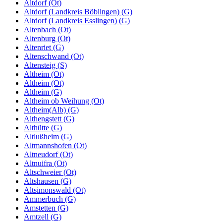
Altdorf (Ot)
Altdorf (Landkreis Böblingen) (G)
Altdorf (Landkreis Esslingen) (G)
Altenbach (Ot)
Altenburg (Ot)
Altenriet (G)
Altenschwand (Ot)
Altensteig (S)
Altheim (Ot)
Altheim (Ot)
Altheim (G)
Altheim ob Weihung (Ot)
Altheim(Alb) (G)
Althengstett (G)
Althütte (G)
Altlußheim (G)
Altmannshofen (Ot)
Altneudorf (Ot)
Altnuifra (Ot)
Altschweier (Ot)
Altshausen (G)
Altsimonswald (Ot)
Ammerbuch (G)
Amstetten (G)
Amtzell (G)