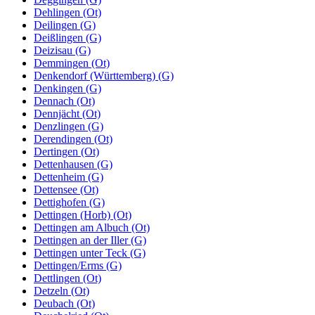
Dehlingen (Ot)
Deilingen (G)
Deißlingen (G)
Deizisau (G)
Demmingen (Ot)
Denkendorf (Württemberg) (G)
Denkingen (G)
Dennach (Ot)
Dennjächt (Ot)
Denzlingen (G)
Derendingen (Ot)
Dertingen (Ot)
Dettenhausen (G)
Dettenheim (G)
Dettensee (Ot)
Dettighofen (G)
Dettingen (Horb) (Ot)
Dettingen am Albuch (Ot)
Dettingen an der Iller (G)
Dettingen unter Teck (G)
Dettingen/Erms (G)
Dettlingen (Ot)
Detzeln (Ot)
Deubach (Ot)