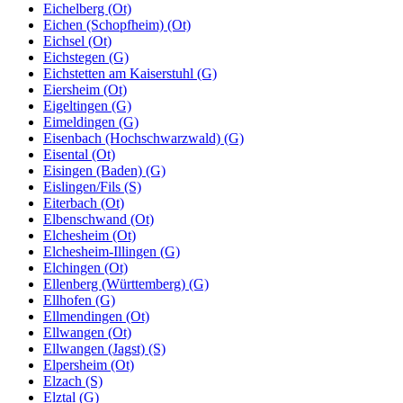
Eichelberg (Ot)
Eichen (Schopfheim) (Ot)
Eichsel (Ot)
Eichstegen (G)
Eichstetten am Kaiserstuhl (G)
Eiersheim (Ot)
Eigeltingen (G)
Eimeldingen (G)
Eisenbach (Hochschwarzwald) (G)
Eisental (Ot)
Eisingen (Baden) (G)
Eislingen/Fils (S)
Eiterbach (Ot)
Elbenschwand (Ot)
Elchesheim (Ot)
Elchesheim-Illingen (G)
Elchingen (Ot)
Ellenberg (Württemberg) (G)
Ellhofen (G)
Ellmendingen (Ot)
Ellwangen (Ot)
Ellwangen (Jagst) (S)
Elpersheim (Ot)
Elzach (S)
Elztal (G)