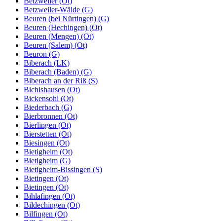
Betzweiler (Ot)
Betzweiler-Wälde (G)
Beuren (bei Nürtingen) (G)
Beuren (Hechingen) (Ot)
Beuren (Mengen) (Ot)
Beuren (Salem) (Ot)
Beuron (G)
Biberach (LK)
Biberach (Baden) (G)
Biberach an der Riß (S)
Bichishausen (Ot)
Bickensohl (Ot)
Biederbach (G)
Bierbronnen (Ot)
Bierlingen (Ot)
Bierstetten (Ot)
Biesingen (Ot)
Bietigheim (Ot)
Bietigheim (G)
Bietigheim-Bissingen (S)
Bietingen (Ot)
Bietingen (Ot)
Bihlafingen (Ot)
Bildechingen (Ot)
Bilfingen (Ot)