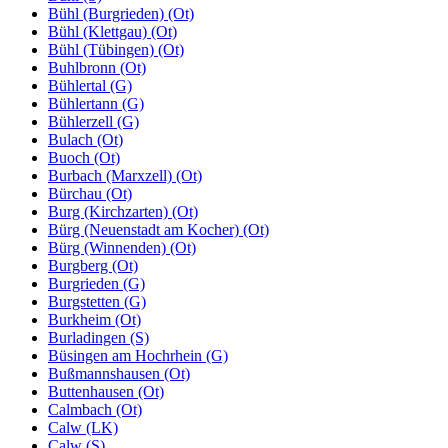
Bühl (Burgrieden) (Ot)
Bühl (Klettgau) (Ot)
Bühl (Tübingen) (Ot)
Buhlbronn (Ot)
Bühlertal (G)
Bühlertann (G)
Bühlerzell (G)
Bulach (Ot)
Buoch (Ot)
Burbach (Marxzell) (Ot)
Bürchau (Ot)
Burg (Kirchzarten) (Ot)
Bürg (Neuenstadt am Kocher) (Ot)
Bürg (Winnenden) (Ot)
Burgberg (Ot)
Burgrieden (G)
Burgstetten (G)
Burkheim (Ot)
Burladingen (S)
Büsingen am Hochrhein (G)
Bußmannshausen (Ot)
Buttenhausen (Ot)
Calmbach (Ot)
Calw (LK)
Calw (S)