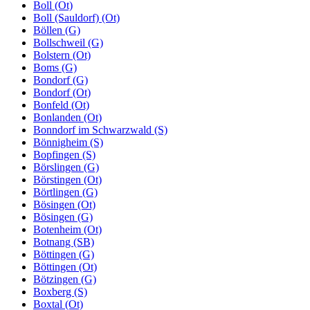
Boll (Ot)
Boll (Sauldorf) (Ot)
Böllen (G)
Bollschweil (G)
Bolstern (Ot)
Boms (G)
Bondorf (G)
Bondorf (Ot)
Bonfeld (Ot)
Bonlanden (Ot)
Bonndorf im Schwarzwald (S)
Bönnigheim (S)
Bopfingen (S)
Börslingen (G)
Börstingen (Ot)
Börtlingen (G)
Bösingen (Ot)
Bösingen (G)
Botenheim (Ot)
Botnang (SB)
Böttingen (G)
Böttingen (Ot)
Bötzingen (G)
Boxberg (S)
Boxtal (Ot)