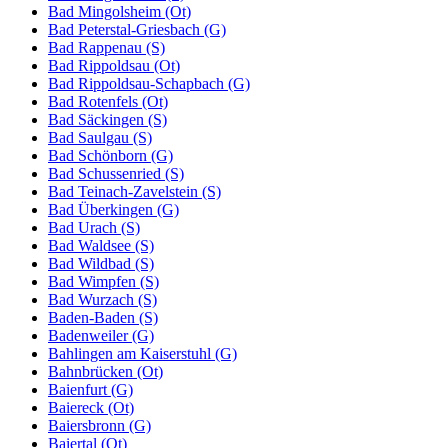
Bad Mingolsheim (Ot)
Bad Peterstal-Griesbach (G)
Bad Rappenau (S)
Bad Rippoldsau (Ot)
Bad Rippoldsau-Schapbach (G)
Bad Rotenfels (Ot)
Bad Säckingen (S)
Bad Saulgau (S)
Bad Schönborn (G)
Bad Schussenried (S)
Bad Teinach-Zavelstein (S)
Bad Überkingen (G)
Bad Urach (S)
Bad Waldsee (S)
Bad Wildbad (S)
Bad Wimpfen (S)
Bad Wurzach (S)
Baden-Baden (S)
Badenweiler (G)
Bahlingen am Kaiserstuhl (G)
Bahnbrücken (Ot)
Baienfurt (G)
Baiereck (Ot)
Baiersbronn (G)
Baiertal (Ot)