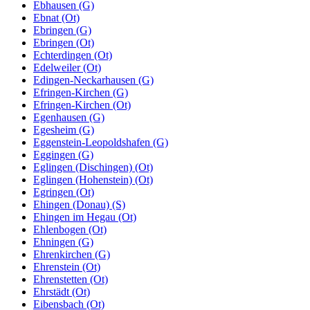
Ebhausen (G)
Ebnat (Ot)
Ebringen (G)
Ebringen (Ot)
Echterdingen (Ot)
Edelweiler (Ot)
Edingen-Neckarhausen (G)
Efringen-Kirchen (G)
Efringen-Kirchen (Ot)
Egenhausen (G)
Egesheim (G)
Eggenstein-Leopoldshafen (G)
Eggingen (G)
Eglingen (Dischingen) (Ot)
Eglingen (Hohenstein) (Ot)
Egringen (Ot)
Ehingen (Donau) (S)
Ehingen im Hegau (Ot)
Ehlenbogen (Ot)
Ehningen (G)
Ehrenkirchen (G)
Ehrenstein (Ot)
Ehrenstetten (Ot)
Ehrstädt (Ot)
Eibensbach (Ot)