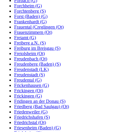
Forbach (G)
Forchheim (G)
Forchtenberg (S)
Forst (Baden) (G)
Frankenhardt (G)
Frauental (Creglingen (Ot)
Frauenzimmern (Ot)
Freiamt (G)
Freiberg a.N. (S)
Freiburg im Breisgau (S)
Freiolsheim (Ot)
Freudenbach (Ot)
Freudenberg (Baden) (S)
Freudenstadt (LK)
Freudenstadt (S)
Freudental (G)
Frickenhausen (G)
Frickingen (Ot)
Frickingen (G)
Fridingen an der Donau (S)
Friedberg (Bad Saulgau) (Ot)
Friedenweiler (G)
Friedrichshafen (S)
Friedrichstal (Ot)
Friesenheim (Baden) (G)