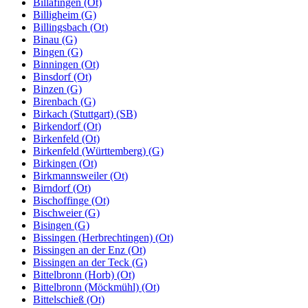
Billafingen (Ot)
Billigheim (G)
Billingsbach (Ot)
Binau (G)
Bingen (G)
Binningen (Ot)
Binsdorf (Ot)
Binzen (G)
Birenbach (G)
Birkach (Stuttgart) (SB)
Birkendorf (Ot)
Birkenfeld (Ot)
Birkenfeld (Württemberg) (G)
Birkingen (Ot)
Birkmannsweiler (Ot)
Birndorf (Ot)
Bischoffinge (Ot)
Bischweier (G)
Bisingen (G)
Bissingen (Herbrechtingen) (Ot)
Bissingen an der Enz (Ot)
Bissingen an der Teck (G)
Bittelbronn (Horb) (Ot)
Bittelbronn (Möckmühl) (Ot)
Bittelschieß (Ot)