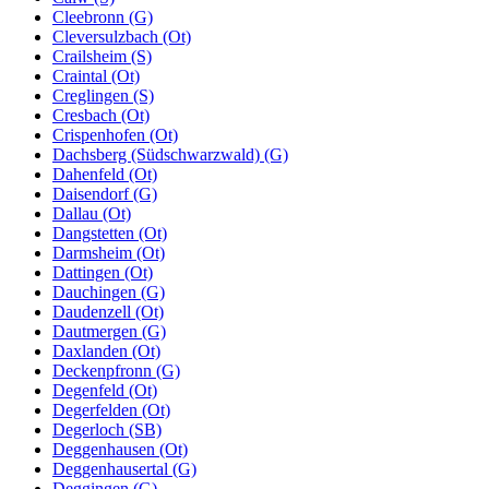
Cleebronn (G)
Cleversulzbach (Ot)
Crailsheim (S)
Craintal (Ot)
Creglingen (S)
Cresbach (Ot)
Crispenhofen (Ot)
Dachsberg (Südschwarzwald) (G)
Dahenfeld (Ot)
Daisendorf (G)
Dallau (Ot)
Dangstetten (Ot)
Darmsheim (Ot)
Dattingen (Ot)
Dauchingen (G)
Daudenzell (Ot)
Dautmergen (G)
Daxlanden (Ot)
Deckenpfronn (G)
Degenfeld (Ot)
Degerfelden (Ot)
Degerloch (SB)
Deggenhausen (Ot)
Deggenhausertal (G)
Deggingen (G)