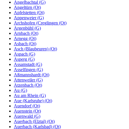
Angelbachtal (G)
Angeltürn (Ot)
Apfelstetten (Ot)
Appenweier (G)
Archshofen (Creglingen (Ot)
Argenbühl (G)
Arnbach (Ot)
Arnegg (Ot)
Asbach (Ot)
Asch (Blaubeuren) (Ot)
Aspach (G)
Asperg (G)
Assamstadt (G)
Asselfingen (G)
Aßmannshardt (Ot)
Attenweiler (G)
Atzenbach (Ot)
Au (G)
Au am Rhein (G)
Aue (Karlsruhe) (Ot)
Auendorf (Ot)
Auenstein (Ot)
Auenwald (G)
Auerbach (Elztal) (Ot)
Auerbach (Karlsbad) (Ot)