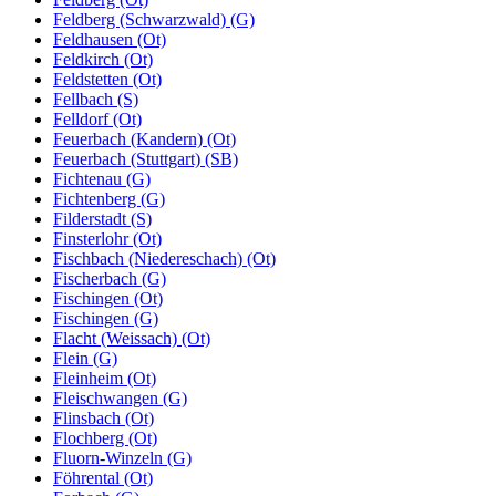
Feldberg (Schwarzwald) (G)
Feldhausen (Ot)
Feldkirch (Ot)
Feldstetten (Ot)
Fellbach (S)
Felldorf (Ot)
Feuerbach (Kandern) (Ot)
Feuerbach (Stuttgart) (SB)
Fichtenau (G)
Fichtenberg (G)
Filderstadt (S)
Finsterlohr (Ot)
Fischbach (Niedereschach) (Ot)
Fischerbach (G)
Fischingen (Ot)
Fischingen (G)
Flacht (Weissach) (Ot)
Flein (G)
Fleinheim (Ot)
Fleischwangen (G)
Flinsbach (Ot)
Flochberg (Ot)
Fluorn-Winzeln (G)
Föhrental (Ot)