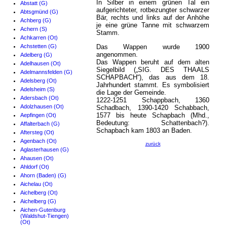
In Silber in einem grünen Tal ein
Abstatt (G)
aufgerichteter, rotbezungter schwarzer
Abtsgmünd (G)
Bär, rechts und links auf der Anhöhe
Achberg (G)
je eine grüne Tanne mit schwarzem
Achern (S)
Stamm.
Achkarren (Ot)
Achstetten (G)
Das Wappen wurde 1900
angenommen.
Adelberg (G)
Das Wappen beruht auf dem alten
Adelhausen (Ot)
Siegelbild („SIG. DES THAALS
Adelmannsfelden (G)
SCHAPBACH“), das aus dem 18.
Adelsberg (Ot)
Jahrhundert stammt. Es symbolisiert
Adelsheim (S)
die Lage der Gemeinde.
Adersbach (Ot)
1222-1251 Schappbach, 1360
Adolzhausen (Ot)
Schadbach, 1390-1420 Schabbach,
1577 bis heute Schapbach (Mhd.,
Aepfingen (Ot)
Bedeutung: Schattenbach?).
Affalterbach (G)
Schapbach kam 1803 an Baden.
Aftersteg (Ot)
Agenbach (Ot)
zurück
Aglasterhausen (G)
Ahausen (Ot)
Ahldorf (Ot)
Ahorn (Baden) (G)
Aichelau (Ot)
Aichelberg (Ot)
Aichelberg (G)
Aichen-Gutenburg
(Waldshut-Tiengen)
(Ot)