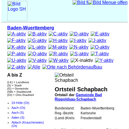
Baden-Wuerttemberg
A bis Z
(LK) = Landkreis
(S) = Stadt
Ortsteil Schapbach
(G) = Gemeinde
(SB) = Stadtbezirk
Ortsteil der
Gemeinde Bad
(Ot) = Orts-/Stadtteil
Rippoldsau-Schapbach
24-Höfe (Ot)
Aach (Ot)
Bundesland:
Baden-Wuerttemberg
Aach (S)
Reg.-Bezirk:
Karlsruhe
Aalen (S)
(Land-)Kreis:
Freudenstadt
Ablach (Krauchenwies)
(Ot)