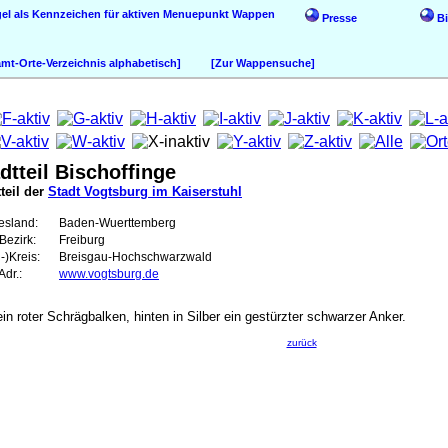
Wappen
Presse
Bi
t-Orte-Verzeichnis alphabetisch]
[Zur Wappensuche]
dtteil Bischoffinge
teil der
Stadt Vogtsburg im Kaiserstuhl
esland:
Baden-Wuerttemberg
Bezirk:
Freiburg
-)Kreis:
Breisgau-Hochschwarzwald
dr.:
www.vogtsburg.de
in roter Schrägbalken, hinten in Silber ein gestürzter schwarzer Anker.
zurück