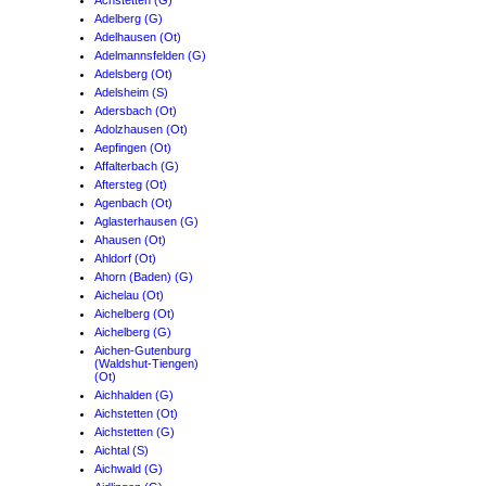
Achstetten (G)
Adelberg (G)
Adelhausen (Ot)
Adelmannsfelden (G)
Adelsberg (Ot)
Adelsheim (S)
Adersbach (Ot)
Adolzhausen (Ot)
Aepfingen (Ot)
Affalterbach (G)
Aftersteg (Ot)
Agenbach (Ot)
Aglasterhausen (G)
Ahausen (Ot)
Ahldorf (Ot)
Ahorn (Baden) (G)
Aichelau (Ot)
Aichelberg (Ot)
Aichelberg (G)
Aichen-Gutenburg
(Waldshut-Tiengen)
(Ot)
Aichhalden (G)
Aichstetten (Ot)
Aichstetten (G)
Aichtal (S)
Aichwald (G)