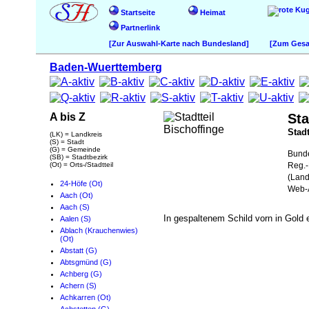
Startseite
Heimat
Partnerlink
[Zur Auswahl-Karte nach Bundesland]
[Zum Gesam
Baden-Wuerttemberg
A bis Z
Sta
Stadt
(LK) = Landkreis
(S) = Stadt
(G) = Gemeinde
Bund
(SB) = Stadtbezirk
(Ot) = Orts-/Stadtteil
Reg.-
(Land
24-Höfe (Ot)
Web-A
Aach (Ot)
Aach (S)
In gespaltenem Schild vorn in Gold e
Aalen (S)
Ablach (Krauchenwies)
(Ot)
Abstatt (G)
Abtsgmünd (G)
Achberg (G)
Achern (S)
Achkarren (Ot)