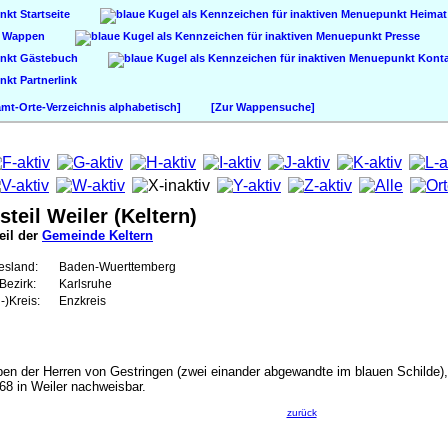
Startseite
Heimat
Wappen
Presse
Gästebuch
Konta
Partnerlink
t-Orte-Verzeichnis alphabetisch]
[Zur Wappensuche]
steil Weiler (Keltern)
eil der
Gemeinde Keltern
esland:
Baden-Wuerttemberg
Bezirk:
Karlsruhe
-)Kreis:
Enzkreis
en der Herren von Gestringen (zwei einander abgewandte im blauen Schilde),
68 in Weiler nachweisbar.
zurück