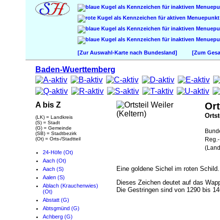
[Zur Auswahl-Karte nach Bundesland]
[Zum Gesam
Baden-Wuerttemberg
A bis Z
Ort
Ortst
(LK) = Landkreis
(S) = Stadt
(G) = Gemeinde
Bund
(SB) = Stadtbezirk
(Ot) = Orts-/Stadtteil
Reg.-
(Land
24-Höfe (Ot)
Aach (Ot)
Eine goldene Sichel im roten Schild.
Aach (S)
Aalen (S)
Dieses Zeichen deutet auf das Wapp
Ablach (Krauchenwies)
Die Gestringen sind von 1290 bis 14
(Ot)
Abstatt (G)
Abtsgmünd (G)
Achberg (G)