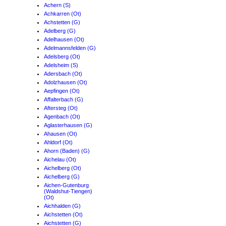
Achern (S)
Achkarren (Ot)
Achstetten (G)
Adelberg (G)
Adelhausen (Ot)
Adelmannsfelden (G)
Adelsberg (Ot)
Adelsheim (S)
Adersbach (Ot)
Adolzhausen (Ot)
Aepfingen (Ot)
Affalterbach (G)
Aftersteg (Ot)
Agenbach (Ot)
Aglasterhausen (G)
Ahausen (Ot)
Ahldorf (Ot)
Ahorn (Baden) (G)
Aichelau (Ot)
Aichelberg (Ot)
Aichelberg (G)
Aichen-Gutenburg
(Waldshut-Tiengen)
(Ot)
Aichhalden (G)
Aichstetten (Ot)
Aichstetten (G)