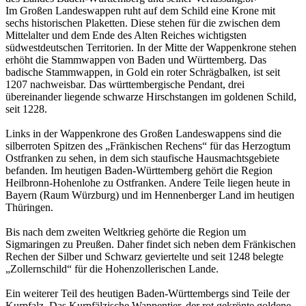
Im Großen Landeswappen ruht auf dem Schild eine Krone mit
sechs historischen Plaketten. Diese stehen für die zwischen dem
Mittelalter und dem Ende des Alten Reiches wichtigsten
südwestdeutschen Territorien. In der Mitte der Wappenkrone stehen
erhöht die Stammwappen von Baden und Württemberg. Das
badische Stammwappen, in Gold ein roter Schrägbalken, ist seit
1207 nachweisbar. Das württembergische Pendant, drei
übereinander liegende schwarze Hirschstangen im goldenen Schild,
seit 1228.
Links in der Wappenkrone des Großen Landeswappens sind die
silberroten Spitzen des „Fränkischen Rechens“ für das Herzogtum
Ostfranken zu sehen, in dem sich staufische Hausmachtsgebiete
befanden. Im heutigen Baden-Württemberg gehört die Region
Heilbronn-Hohenlohe zu Ostfranken. Andere Teile liegen heute in
Bayern (Raum Würzburg) und im Hennenberger Land im heutigen
Thüringen.
Bis nach dem zweiten Weltkrieg gehörte die Region um
Sigmaringen zu Preußen. Daher findet sich neben dem Fränkischen
Rechen der Silber und Schwarz geviertelte und seit 1248 belegte
„Zollernschild“ für die Hohenzollerischen Lande.
Ein weiterer Teil des heutigen Baden-Württembergs sind Teile der
Kurpfalz. Das Kurpfälzische Wappentier, der rot gekrönte goldene