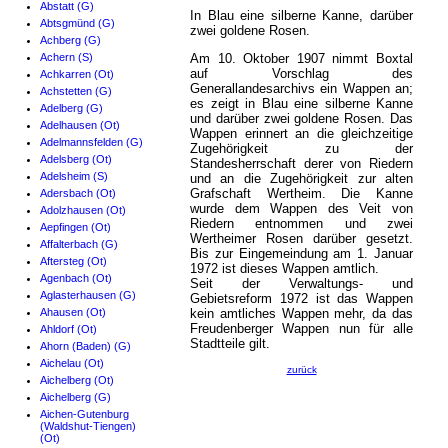
Abstatt (G)
In Blau eine silberne Kanne, darüber
Abtsgmünd (G)
zwei goldene Rosen.
Achberg (G)
Achern (S)
Am 10. Oktober 1907 nimmt Boxtal
auf Vorschlag des
Achkarren (Ot)
Generallandesarchivs ein Wappen an;
Achstetten (G)
es zeigt in Blau eine silberne Kanne
Adelberg (G)
und darüber zwei goldene Rosen. Das
Adelhausen (Ot)
Wappen erinnert an die gleichzeitige
Adelmannsfelden (G)
Zugehörigkeit zu der
Adelsberg (Ot)
Standesherrschaft derer von Riedern
Adelsheim (S)
und an die Zugehörigkeit zur alten
Grafschaft Wertheim. Die Kanne
Adersbach (Ot)
wurde dem Wappen des Veit von
Adolzhausen (Ot)
Riedern entnommen und zwei
Aepfingen (Ot)
Wertheimer Rosen darüber gesetzt.
Affalterbach (G)
Bis zur Eingemeindung am 1. Januar
Aftersteg (Ot)
1972 ist dieses Wappen amtlich.
Agenbach (Ot)
Seit der Verwaltungs- und
Aglasterhausen (G)
Gebietsreform 1972 ist das Wappen
Ahausen (Ot)
kein amtliches Wappen mehr, da das
Freudenberger Wappen nun für alle
Ahldorf (Ot)
Stadtteile gilt.
Ahorn (Baden) (G)
Aichelau (Ot)
zurück
Aichelberg (Ot)
Aichelberg (G)
Aichen-Gutenburg
(Waldshut-Tiengen)
(Ot)