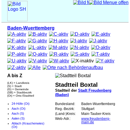
Baden-Wuerttemberg
A bis Z
(LK) = Landkreis
Stadtteil Boxtal
(S) = Stadt
(G) = Gemeinde
Stadtteil der
Stadt Freudenberg
(SB) = Stadtbezirk
(Baden)
(Ot) = Orts-/Stadtteil
24-Höfe (Ot)
Bundesland:
Baden-Wuerttemberg
Aach (Ot)
Reg.-Bezirk:
Stuttgart
Aach (S)
(Land-)Kreis:
Main-Tauber-Kreis
Aalen (S)
Web-Adr.:
www.freudenberg-
main.de
Ablach (Krauchenwies)
(Ot)