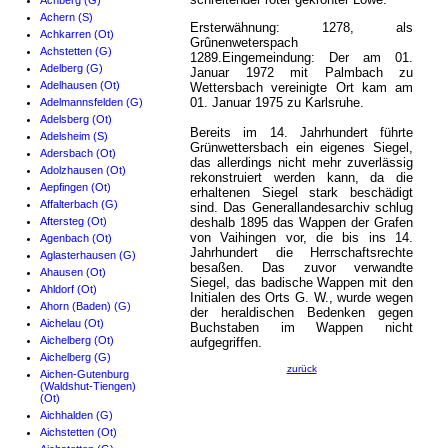
Achberg (G)
Achern (S)
Ersterwähnung: 1278, als
Achkarren (Ot)
Grûnenweterspach
Achstetten (G)
1289.Eingemeindung: Der am 01.
Adelberg (G)
Januar 1972 mit Palmbach zu
Adelhausen (Ot)
Wettersbach vereinigte Ort kam am
01. Januar 1975 zu Karlsruhe.
Adelmannsfelden (G)
Adelsberg (Ot)
Bereits im 14. Jahrhundert führte
Adelsheim (S)
Grünwettersbach ein eigenes Siegel,
Adersbach (Ot)
das allerdings nicht mehr zuverlässig
Adolzhausen (Ot)
rekonstruiert werden kann, da die
Aepfingen (Ot)
erhaltenen Siegel stark beschädigt
Affalterbach (G)
sind. Das Generallandesarchiv schlug
Aftersteg (Ot)
deshalb 1895 das Wappen der Grafen
von Vaihingen vor, die bis ins 14.
Agenbach (Ot)
Jahrhundert die Herrschaftsrechte
Aglasterhausen (G)
besaßen. Das zuvor verwandte
Ahausen (Ot)
Siegel, das badische Wappen mit den
Ahldorf (Ot)
Initialen des Orts G. W., wurde wegen
Ahorn (Baden) (G)
der heraldischen Bedenken gegen
Aichelau (Ot)
Buchstaben im Wappen nicht
Aichelberg (Ot)
aufgegriffen.
Aichelberg (G)
zurück
Aichen-Gutenburg
(Waldshut-Tiengen)
(Ot)
Aichhalden (G)
Aichstetten (Ot)