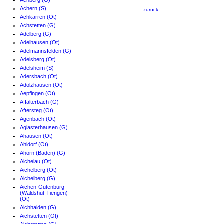
Achberg (G)
Achern (S)
zurück
Achkarren (Ot)
Achstetten (G)
Adelberg (G)
Adelhausen (Ot)
Adelmannsfelden (G)
Adelsberg (Ot)
Adelsheim (S)
Adersbach (Ot)
Adolzhausen (Ot)
Aepfingen (Ot)
Affalterbach (G)
Aftersteg (Ot)
Agenbach (Ot)
Aglasterhausen (G)
Ahausen (Ot)
Ahldorf (Ot)
Ahorn (Baden) (G)
Aichelau (Ot)
Aichelberg (Ot)
Aichelberg (G)
Aichen-Gutenburg
(Waldshut-Tiengen)
(Ot)
Aichhalden (G)
Aichstetten (Ot)