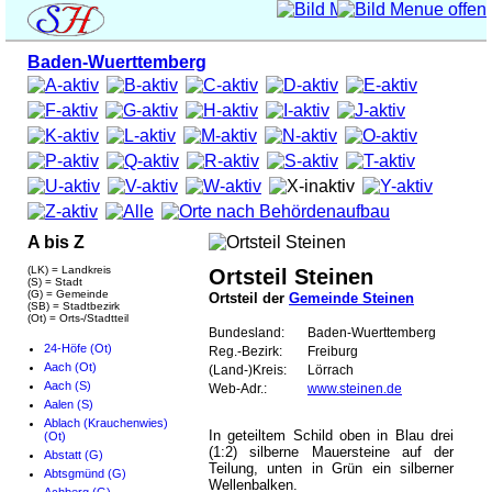
Baden-Wuerttemberg
A bis Z
(LK) = Landkreis
Ortsteil Steinen
(S) = Stadt
(G) = Gemeinde
Ortsteil der
Gemeinde Steinen
(SB) = Stadtbezirk
(Ot) = Orts-/Stadtteil
Bundesland:
Baden-Wuerttemberg
24-Höfe (Ot)
Reg.-Bezirk:
Freiburg
Aach (Ot)
(Land-)Kreis:
Lörrach
Aach (S)
Web-Adr.:
www.steinen.de
Aalen (S)
Ablach (Krauchenwies)
In geteiltem Schild oben in Blau drei
(Ot)
(1:2) silberne Mauersteine auf der
Abstatt (G)
Teilung, unten in Grün ein silberner
Abtsgmünd (G)
Wellenbalken.