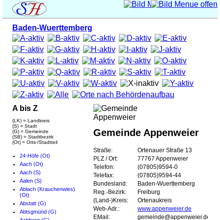
Baden-Wuerttemberg
A bis Z
(LK) = Landkreis
(S) = Stadt
Gemeinde Appenweier
(G) = Gemeinde
(SB) = Stadtbezirk
(Ot) = Orts-/Stadtteil
Straße:
Ortenauer Straße 13
24-Höfe (Ot)
PLZ / Ort:
77767 Appenweier
Aach (Ot)
Telefon:
(07805)9594-0
Aach (S)
Telefax:
(07805)9594-44
Aalen (S)
Bundesland:
Baden-Wuerttemberg
Ablach (Krauchenwies)
Reg.-Bezirk:
Freiburg
(Ot)
(Land-)Kreis:
Ortenaukreis
Abstatt (G)
Web-Adr.:
www.appenweier.de
Abtsgmünd (G)
EMail:
gemeinde@appenweier.de