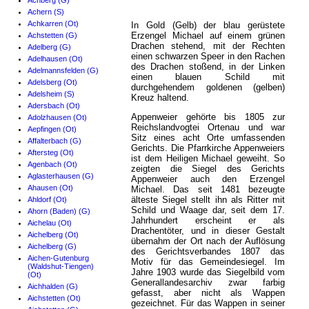
Achberg (G)
Achern (S)
Achkarren (Ot)
In Gold (Gelb) der blau gerüstete
Erzengel Michael auf einem grünen
Achstetten (G)
Drachen stehend, mit der Rechten
Adelberg (G)
einen schwarzen Speer in den Rachen
Adelhausen (Ot)
des Drachen stoßend, in der Linken
Adelmannsfelden (G)
einen blauen Schild mit
Adelsberg (Ot)
durchgehendem goldenen (gelben)
Adelsheim (S)
Kreuz haltend.
Adersbach (Ot)
Appenweier gehörte bis 1805 zur
Adolzhausen (Ot)
Reichslandvogtei Ortenau und war
Aepfingen (Ot)
Sitz eines acht Orte umfassenden
Affalterbach (G)
Gerichts. Die Pfarrkirche Appenweiers
Aftersteg (Ot)
ist dem Heiligen Michael geweiht. So
Agenbach (Ot)
zeigten die Siegel des Gerichts
Aglasterhausen (G)
Appenweier auch den Erzengel
Ahausen (Ot)
Michael. Das seit 1481 bezeugte
älteste Siegel stellt ihn als Ritter mit
Ahldorf (Ot)
Schild und Waage dar, seit dem 17.
Ahorn (Baden) (G)
Jahrhundert erscheint er als
Aichelau (Ot)
Drachentöter, und in dieser Gestalt
Aichelberg (Ot)
übernahm der Ort nach der Auflösung
Aichelberg (G)
des Gerichtsverbandes 1807 das
Aichen-Gutenburg
Motiv für das Gemeindesiegel. Im
(Waldshut-Tiengen)
Jahre 1903 wurde das Siegelbild vom
(Ot)
Generallandesarchiv zwar farbig
Aichhalden (G)
gefasst, aber nicht als Wappen
Aichstetten (Ot)
gezeichnet. Für das Wappen in seiner