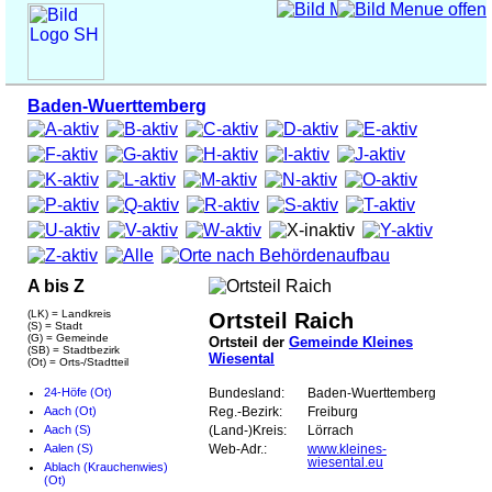
Baden-Wuerttemberg
A bis Z
(LK) = Landkreis
Ortsteil Raich
(S) = Stadt
(G) = Gemeinde
Ortsteil der
Gemeinde Kleines
(SB) = Stadtbezirk
Wiesental
(Ot) = Orts-/Stadtteil
24-Höfe (Ot)
Bundesland:
Baden-Wuerttemberg
Aach (Ot)
Reg.-Bezirk:
Freiburg
Aach (S)
(Land-)Kreis:
Lörrach
Aalen (S)
Web-Adr.:
www.kleines-
wiesental.eu
Ablach (Krauchenwies)
(Ot)