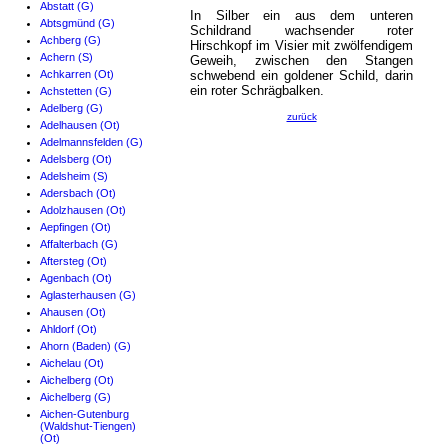
Abstatt (G)
In Silber ein aus dem unteren
Abtsgmünd (G)
Schildrand wachsender roter
Achberg (G)
Hirschkopf im Visier mit zwölfendigem
Achern (S)
Geweih, zwischen den Stangen
Achkarren (Ot)
schwebend ein goldener Schild, darin
ein roter Schrägbalken.
Achstetten (G)
Adelberg (G)
zurück
Adelhausen (Ot)
Adelmannsfelden (G)
Adelsberg (Ot)
Adelsheim (S)
Adersbach (Ot)
Adolzhausen (Ot)
Aepfingen (Ot)
Affalterbach (G)
Aftersteg (Ot)
Agenbach (Ot)
Aglasterhausen (G)
Ahausen (Ot)
Ahldorf (Ot)
Ahorn (Baden) (G)
Aichelau (Ot)
Aichelberg (Ot)
Aichelberg (G)
Aichen-Gutenburg
(Waldshut-Tiengen)
(Ot)