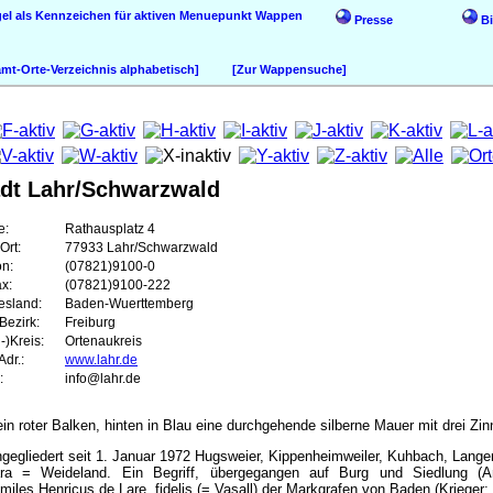
Wappen
Presse
Bi
t-Orte-Verzeichnis alphabetisch]
[Zur Wappensuche]
adt Lahr/Schwarzwald
e:
Rathausplatz 4
Ort:
77933 Lahr/Schwarzwald
on:
(07821)9100-0
ax:
(07821)9100-222
esland:
Baden-Wuerttemberg
Bezirk:
Freiburg
-)Kreis:
Ortenaukreis
dr.:
www.lahr.de
:
info@lahr.de
ein roter Balken, hinten in Blau eine durchgehende silberne Mauer mit drei Z
ingegliedert seit 1. Januar 1972 Hugsweier, Kippenheimweiler, Kuhbach, Lang
ra = Weideland. Ein Begriff, übergegangen auf Burg und Siedlung (A
 miles Henricus de Lare, fidelis (= Vasall) der Markgrafen von Baden (Krieger;