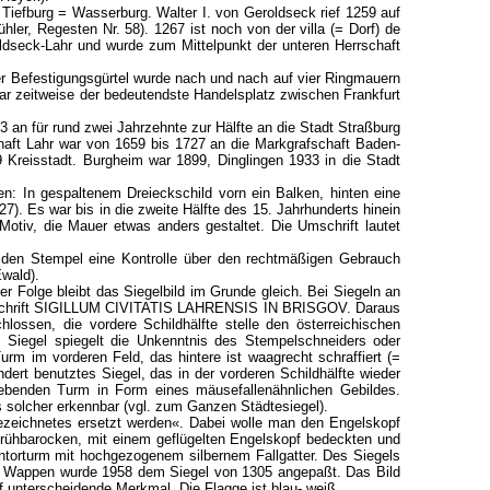
Tiefburg = Wasserburg. Walter I. von Geroldseck rief 1259 auf
ler, Regesten Nr. 58). 1267 ist noch von der villa (= Dorf) de
ldseck-Lahr und wurde zum Mittelpunkt der unteren Herrschaft
r Befestigungsgürtel wurde nach und nach auf vier Ringmauern
war zeitweise der bedeutendste Handelsplatz zwischen Frankfurt
n für rund zwei Jahrzehnte zur Hälfte an die Stadt Straßburg
haft Lahr war von 1659 bis 1727 an die Markgrafschaft Baden-
 Kreisstadt. Burgheim war 1899, Dinglingen 1933 in die Stadt
: In gespaltenem Dreieckschild vorn ein Balken, hinten eine
. Es war bis in die zweite Hälfte des 15. Jahrhunderts hinein
otiv, die Mauer etwas anders gestaltet. Die Umschrift lautet
iden Stempel eine Kontrolle über den rechtmäßigen Gebrauch
Ewald).
r Folge bleibt das Siegelbild im Grunde gleich. Bei Siegeln an
 Umschrift SIGILLUM CIVITATIS LAHRENSIS IN BRISGOV. Daraus
ossen, die vordere Schildhälfte stelle den österreichischen
as Siegel spiegelt die Unkenntnis des Stempelschneiders oder
 im vorderen Feld, das hintere ist waagrecht schraffiert (=
dert benutztes Siegel, das in der vorderen Schildhälfte wieder
hwebenden Turm in Form eines mäusefallenähnlichen Gebildes.
s solcher erkennbar (vgl. zum Ganzen Städtesiegel).
 gezeichnetes ersetzt werden«. Dabei wolle man den Engelskopf
rühbarocken, mit einem geflügelten Engelskopf bedeckten und
ntorturm mit hochgezogenem silbernem Fallgatter. Des Siegels
as Wappen wurde 1958 dem Siegel von 1305 angepaßt. Das Bild
rf unterscheidende Merkmal. Die Flagge ist blau- weiß.