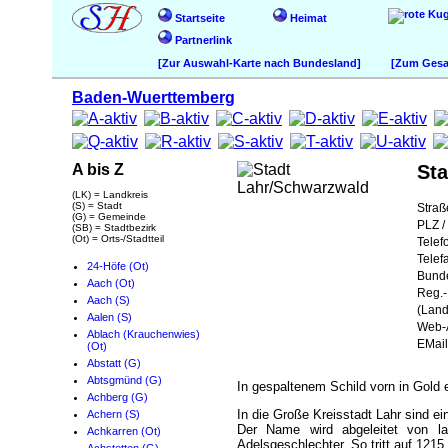
Startseite
Heimat
Partnerlink
[Zur Auswahl-Karte nach Bundesland]
[Zum Gesam
Baden-Wuerttemberg
A bis Z
St
(LK) = Landkreis
(S) = Stadt
Straß
(G) = Gemeinde
PLZ / 
(SB) = Stadtbezirk
(Ot) = Orts-/Stadtteil
Telef
Telef
24-Höfe (Ot)
Bund
Aach (Ot)
Reg.-
Aach (S)
(Land
Aalen (S)
Web-A
Ablach (Krauchenwies)
EMail
(Ot)
Abstatt (G)
Abtsgmünd (G)
In gespaltenem Schild vorn in Gold 
Achberg (G)
In die Große Kreisstadt Lahr sind e
Achern (S)
Der Name wird abgeleitet von la
Achkarren (Ot)
Adelsgeschlechter. So tritt auf 1215