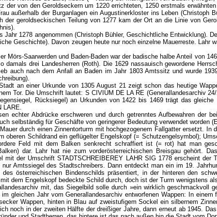
tz der von den Geroldseckern um 1220 errichteten, 1250 erstmals erwähnten 
u außerhalb der Burganlagen ein Augustinerkloster ins Leben (Christoph Büh
ch der geroldseckischen Teilung von 1277 kam der Ort an die Linie von Gero
nis).
as Jahr 1278 angenommen (Christoph Bühler, Geschichtliche Entwicklung). De
erliche Geschichte). Davon zeugen heute nur noch einzelne Mauerreste. Lahr 
 Mörs-Saarwerden und Baden-Baden war der badische halbe Anteil von 1463 a
lso damals drei Landesherren (Roth). Die 1629 nassauisch gewordene Herrsc
blieb auch nach dem Anfall an Baden im Jahr 1803 Amtssitz und wurde 1939
hreibung).
 Stadt an einer Urkunde von 1305 August 21 zeigt schon das heutige Wappen
em Tor. Die Umschrift lautet: S CIVIUM DE LA RE (Generallandesarchiv 24/27)
egensiegel, Rücksiegel) an Urkunden von 1422 bis 1469 trägt das gleiche M
N LARE.
ösen echter Abdrücke erschweren und durch getrenntes Aufbewahren der be
auch selbständig für Geschäfte von geringerer Bedeutung verwendet worden (
Mauer durch einen Zinnentorturm mit hochgezogenem Fallgatter ersetzt. In de
em oberen Schildrand ein geflügelter Engelskopf (= Schutzengelsymbol);
dere Feld mit dem Balken senkrecht schraffiert ist (= rot) hat man geschl
 Balken) dar. Lahr hat nie zum vorderösterreichischen Breisgau gehört. D
gel mit der Umschrift STADTSCHREIBEREY LAHR SIG 1778 erscheint der Turm
l, nur Amtssiegel des Stadtschreibers. Dann entdeckt man ein im 19. Jahrhun
n des österreichischen Bindenschilds präsentiert, in der hinteren den sc
r mit dem Engelskopf bedeckte Schild durch, doch ist der Turm wenigstens al
allandesarchiv mit, das Siegelbild solle durch »ein wirklich geschmackvoll
im gleichen Jahr vom Generallandesarchiv entworfenen Wappen: In einem f
secker Wappen, hinten in Blau auf zweistufigem Sockel ein silbernem Zinne
ch noch in der zweiten Hälfte der dreißiger Jahre, dann erneut ab 1945. D
gründer und Stadtherren, das hintere ist das nach außen hin die Stadt vom Do