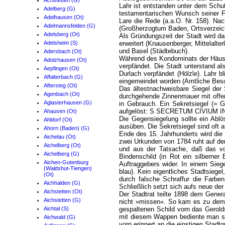
Achstetten (G)
Lahr ist entstanden unter dem Schu
Adelberg (G)
testamentarischen Wunsch seiner Fra
Adelhausen (Ot)
Lare die Rede (a.a.O. Nr. 158). Na
Adelmannsfelden (G)
(Großherzogtum Baden, Ortsverzeich
Adelsberg (Ot)
Als Gründungszeit der Stadt wird d
Adelsheim (S)
erweitert (Knausenberger, Mittelalt
und Basel (Städtebuch).
Adersbach (Ot)
Während des Kondominats der Häuser
Adolzhausen (Ot)
verpfändet. Die Stadt unterstand a
Aepfingen (Ot)
Durlach verpfändet (Hölzle). Lahr 
Affalterbach (G)
eingemeindet worden (Amtliche Besc
Aftersteg (Ot)
Das ältestnachweisbare Siegel der
Agenbach (Ot)
durchgehende Zinnenmauer mit offen
Aglasterhausen (G)
in Gebrauch. Ein Sekretsiegel (= G
aufgelöst: S SECRETUM CIVIUM I
Ahausen (Ot)
Die Gegensiegelung sollte ein Abl
Ahldorf (Ot)
ausüben. Die Sekretsiegel sind oft 
Ahorn (Baden) (G)
Ende des 15. Jahrhunderts wird die 
Aichelau (Ot)
zwei Urkunden von 1784 ruht auf d
Aichelberg (Ot)
und aus der Tatsache, daß das vor
Aichelberg (G)
Bindenschild (in Rot ein silberner
Aichen-Gutenburg
Auftraggebers wider. In einem Sie
(Waldshut-Tiengen)
blau). Kein eigentliches Stadtsiege
(Ot)
durch falsche Schraffur die Farbe
Aichhalden (G)
Schließlich setzt sich aufs neue de
Aichstetten (Ot)
Der Stadtrat teilte 1898 dem Gener
Aichstetten (G)
nicht »missen«. So kam es zu dem 
Aichtal (S)
gespaltenen Schild vorn das Gerold
mit diesem Wappen bediente man si
Aichwald (G)
vorn erinnert an die einstigen Stadt