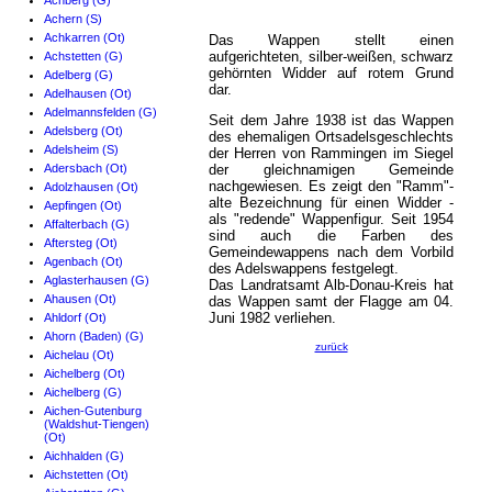
Achberg (G)
Achern (S)
Achkarren (Ot)
Das Wappen stellt einen
aufgerichteten, silber-weißen, schwarz
Achstetten (G)
gehörnten Widder auf rotem Grund
Adelberg (G)
dar.
Adelhausen (Ot)
Adelmannsfelden (G)
Seit dem Jahre 1938 ist das Wappen
Adelsberg (Ot)
des ehemaligen Ortsadelsgeschlechts
Adelsheim (S)
der Herren von Rammingen im Siegel
Adersbach (Ot)
der gleichnamigen Gemeinde
nachgewiesen. Es zeigt den "Ramm"-
Adolzhausen (Ot)
alte Bezeichnung für einen Widder -
Aepfingen (Ot)
als "redende" Wappenfigur. Seit 1954
Affalterbach (G)
sind auch die Farben des
Aftersteg (Ot)
Gemeindewappens nach dem Vorbild
Agenbach (Ot)
des Adelswappens festgelegt.
Aglasterhausen (G)
Das Landratsamt Alb-Donau-Kreis hat
Ahausen (Ot)
das Wappen samt der Flagge am 04.
Juni 1982 verliehen.
Ahldorf (Ot)
Ahorn (Baden) (G)
zurück
Aichelau (Ot)
Aichelberg (Ot)
Aichelberg (G)
Aichen-Gutenburg
(Waldshut-Tiengen)
(Ot)
Aichhalden (G)
Aichstetten (Ot)