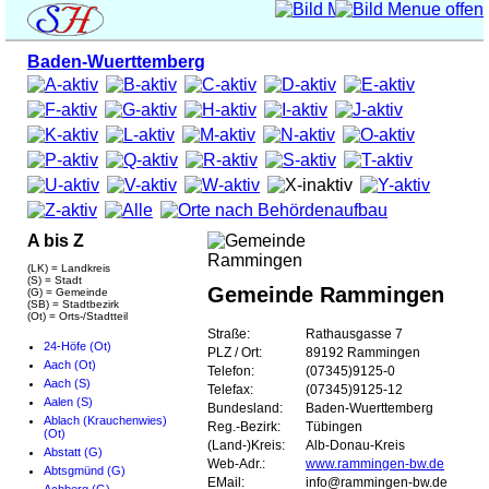
Baden-Wuerttemberg
A bis Z
(LK) = Landkreis
(S) = Stadt
Gemeinde Rammingen
(G) = Gemeinde
(SB) = Stadtbezirk
(Ot) = Orts-/Stadtteil
Straße:
Rathausgasse 7
24-Höfe (Ot)
PLZ / Ort:
89192 Rammingen
Aach (Ot)
Telefon:
(07345)9125-0
Aach (S)
Telefax:
(07345)9125-12
Aalen (S)
Bundesland:
Baden-Wuerttemberg
Ablach (Krauchenwies)
Reg.-Bezirk:
Tübingen
(Ot)
(Land-)Kreis:
Alb-Donau-Kreis
Abstatt (G)
Web-Adr.:
www.rammingen-bw.de
Abtsgmünd (G)
EMail:
info@rammingen-bw.de