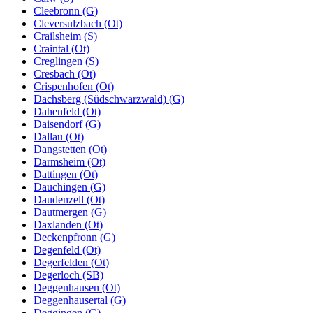
Cleebronn (G)
Cleversulzbach (Ot)
Crailsheim (S)
Craintal (Ot)
Creglingen (S)
Cresbach (Ot)
Crispenhofen (Ot)
Dachsberg (Südschwarzwald) (G)
Dahenfeld (Ot)
Daisendorf (G)
Dallau (Ot)
Dangstetten (Ot)
Darmsheim (Ot)
Dattingen (Ot)
Dauchingen (G)
Daudenzell (Ot)
Dautmergen (G)
Daxlanden (Ot)
Deckenpfronn (G)
Degenfeld (Ot)
Degerfelden (Ot)
Degerloch (SB)
Deggenhausen (Ot)
Deggenhausertal (G)
Deggingen (G)