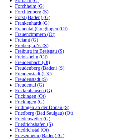
Forbach (G)
Forchheim (G)
Forchtenberg (S)
Forst (Baden) (G)
Frankenhardt (G)
Frauental (Creglingen (Ot)
Frauenzimmern (Ot)
Freiamt (G)
Freiberg a.N. (S)
Freiburg im Breisgau (S)
Freiolsheim (Ot)
Freudenbach (Ot)
Freudenberg (Baden) (S)
Freudenstadt (LK)
Freudenstadt (S)
Freudental (G)
Frickenhausen (G)
Frickingen (Ot)
Frickingen (G)
Fridingen an der Donau (S)
Friedberg (Bad Saulgau) (Ot)
Friedenweiler (G)
Friedrichshafen (S)
Friedrichstal (Ot)
Friesenheim (Baden) (G)