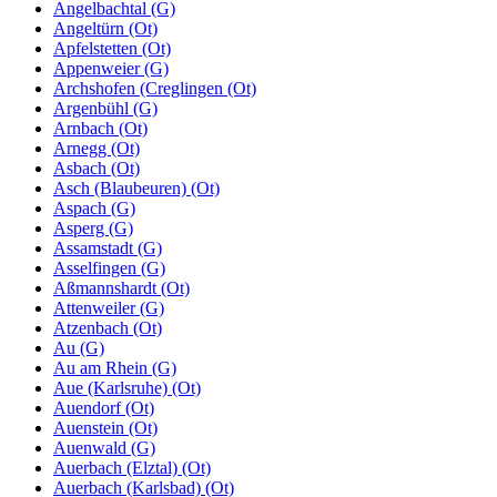
Angelbachtal (G)
Angeltürn (Ot)
Apfelstetten (Ot)
Appenweier (G)
Archshofen (Creglingen (Ot)
Argenbühl (G)
Arnbach (Ot)
Arnegg (Ot)
Asbach (Ot)
Asch (Blaubeuren) (Ot)
Aspach (G)
Asperg (G)
Assamstadt (G)
Asselfingen (G)
Aßmannshardt (Ot)
Attenweiler (G)
Atzenbach (Ot)
Au (G)
Au am Rhein (G)
Aue (Karlsruhe) (Ot)
Auendorf (Ot)
Auenstein (Ot)
Auenwald (G)
Auerbach (Elztal) (Ot)
Auerbach (Karlsbad) (Ot)