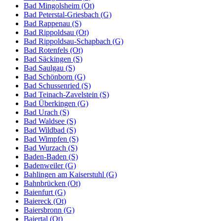
Bad Mingolsheim (Ot)
Bad Peterstal-Griesbach (G)
Bad Rappenau (S)
Bad Rippoldsau (Ot)
Bad Rippoldsau-Schapbach (G)
Bad Rotenfels (Ot)
Bad Säckingen (S)
Bad Saulgau (S)
Bad Schönborn (G)
Bad Schussenried (S)
Bad Teinach-Zavelstein (S)
Bad Überkingen (G)
Bad Urach (S)
Bad Waldsee (S)
Bad Wildbad (S)
Bad Wimpfen (S)
Bad Wurzach (S)
Baden-Baden (S)
Badenweiler (G)
Bahlingen am Kaiserstuhl (G)
Bahnbrücken (Ot)
Baienfurt (G)
Baiereck (Ot)
Baiersbronn (G)
Baiertal (Ot)