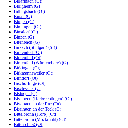
Billafingen (Ot)
Billigheim (G)
Billingsbach (Ot)
Binau (G)
Bingen (G)
Binningen (Ot)
Binsdorf (Ot)
Binzen (G)
Birenbach (G)
Birkach (Stuttgart) (SB)
Birkendorf (Ot)
Birkenfeld (Ot)
Birkenfeld (Württemberg) (G)
Birkingen (Ot)
Birkmannsweiler (Ot)
Birndorf (Ot)
Bischoffinge (Ot)
Bischweier (G)
Bisingen (G)
Bissingen (Herbrechtingen) (Ot)
Bissingen an der Enz (Ot)
Bissingen an der Teck (G)
Bittelbronn (Horb) (Ot)
Bittelbronn (Möckmühl) (Ot)
Bittelschieß (Ot)