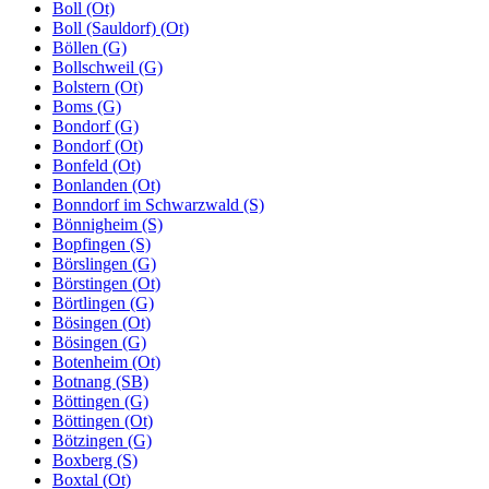
Boll (Ot)
Boll (Sauldorf) (Ot)
Böllen (G)
Bollschweil (G)
Bolstern (Ot)
Boms (G)
Bondorf (G)
Bondorf (Ot)
Bonfeld (Ot)
Bonlanden (Ot)
Bonndorf im Schwarzwald (S)
Bönnigheim (S)
Bopfingen (S)
Börslingen (G)
Börstingen (Ot)
Börtlingen (G)
Bösingen (Ot)
Bösingen (G)
Botenheim (Ot)
Botnang (SB)
Böttingen (G)
Böttingen (Ot)
Bötzingen (G)
Boxberg (S)
Boxtal (Ot)