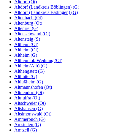
Altdorf (Ot)
Altdorf (Landkreis Böblingen) (G)
Altdorf (Landkreis Esslingen) (G)
Altenbach (Ot)
Altenburg (Ot)
Altenriet (G)
Altenschwand (Ot)
Altensteig (S)
Altheim (Ot)
Altheim (Ot)
Altheim (G)
Altheim ob Weihung (Ot)
Altheim(Alb) (G)
Althengstett (G)
Althütte (G)
Altlußheim (G)
Altmannshofen (Ot)
Altneudorf (Ot)
Altnuifra (Ot)
Altschweier (Ot)
Altshausen (G)
Altsimonswald (Ot)
Ammerbuch (G)
Amstetten (G)
Amtzell (G)