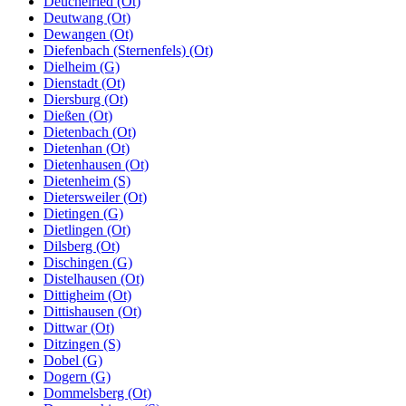
Deuchelried (Ot)
Deutwang (Ot)
Dewangen (Ot)
Diefenbach (Sternenfels) (Ot)
Dielheim (G)
Dienstadt (Ot)
Diersburg (Ot)
Dießen (Ot)
Dietenbach (Ot)
Dietenhan (Ot)
Dietenhausen (Ot)
Dietenheim (S)
Dietersweiler (Ot)
Dietingen (G)
Dietlingen (Ot)
Dilsberg (Ot)
Dischingen (G)
Distelhausen (Ot)
Dittigheim (Ot)
Dittishausen (Ot)
Dittwar (Ot)
Ditzingen (S)
Dobel (G)
Dogern (G)
Dommelsberg (Ot)