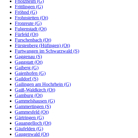
Friolzheim (G)
Frittlingen (G)
Fröhnd (G)
Frohnstetten (Ot)
Fronreute (G)
Fulgenstadt (Ot)
Fürfeld (Ot)
Furschenbach (Ot)
Fürstenberg (Hüfingen) (Ot)
Furtwangen im Schwarzwald (S)
Gaggenau (S)
Gaggstatt (Ot)
Gaiberg (G)
Gaienhofen (G)
Gaildorf (S)
Gailingen am Hochrhein (G)
Gaiß-Waldkirch (Ot)
Gamburg (Ot)
Gammelshausen (G)
Gammertingen (S)
Gammesfeld (Ot)
Gärtringen (G)
Gauangelloch (Ot)
Gäufelden (G)
Gaugenwald (Ot)