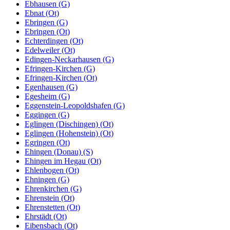
Ebhausen (G)
Ebnat (Ot)
Ebringen (G)
Ebringen (Ot)
Echterdingen (Ot)
Edelweiler (Ot)
Edingen-Neckarhausen (G)
Efringen-Kirchen (G)
Efringen-Kirchen (Ot)
Egenhausen (G)
Egesheim (G)
Eggenstein-Leopoldshafen (G)
Eggingen (G)
Eglingen (Dischingen) (Ot)
Eglingen (Hohenstein) (Ot)
Egringen (Ot)
Ehingen (Donau) (S)
Ehingen im Hegau (Ot)
Ehlenbogen (Ot)
Ehningen (G)
Ehrenkirchen (G)
Ehrenstein (Ot)
Ehrenstetten (Ot)
Ehrstädt (Ot)
Eibensbach (Ot)