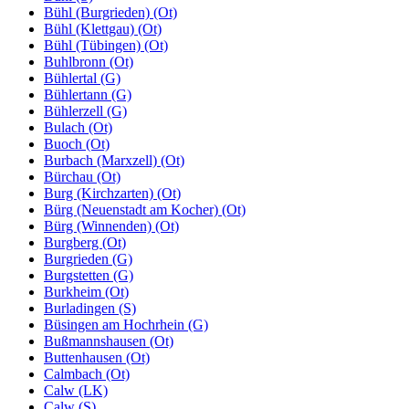
Bühl (Burgrieden) (Ot)
Bühl (Klettgau) (Ot)
Bühl (Tübingen) (Ot)
Buhlbronn (Ot)
Bühlertal (G)
Bühlertann (G)
Bühlerzell (G)
Bulach (Ot)
Buoch (Ot)
Burbach (Marxzell) (Ot)
Bürchau (Ot)
Burg (Kirchzarten) (Ot)
Bürg (Neuenstadt am Kocher) (Ot)
Bürg (Winnenden) (Ot)
Burgberg (Ot)
Burgrieden (G)
Burgstetten (G)
Burkheim (Ot)
Burladingen (S)
Büsingen am Hochrhein (G)
Bußmannshausen (Ot)
Buttenhausen (Ot)
Calmbach (Ot)
Calw (LK)
Calw (S)