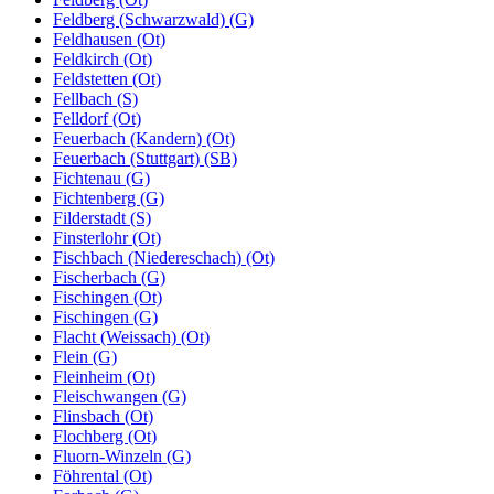
Feldberg (Schwarzwald) (G)
Feldhausen (Ot)
Feldkirch (Ot)
Feldstetten (Ot)
Fellbach (S)
Felldorf (Ot)
Feuerbach (Kandern) (Ot)
Feuerbach (Stuttgart) (SB)
Fichtenau (G)
Fichtenberg (G)
Filderstadt (S)
Finsterlohr (Ot)
Fischbach (Niedereschach) (Ot)
Fischerbach (G)
Fischingen (Ot)
Fischingen (G)
Flacht (Weissach) (Ot)
Flein (G)
Fleinheim (Ot)
Fleischwangen (G)
Flinsbach (Ot)
Flochberg (Ot)
Fluorn-Winzeln (G)
Föhrental (Ot)