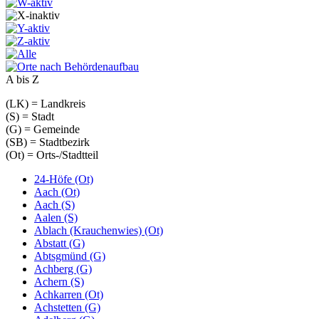
A bis Z
(LK) = Landkreis
(S) = Stadt
(G) = Gemeinde
(SB) = Stadtbezirk
(Ot) = Orts-/Stadtteil
24-Höfe (Ot)
Aach (Ot)
Aach (S)
Aalen (S)
Ablach (Krauchenwies) (Ot)
Abstatt (G)
Abtsgmünd (G)
Achberg (G)
Achern (S)
Achkarren (Ot)
Achstetten (G)