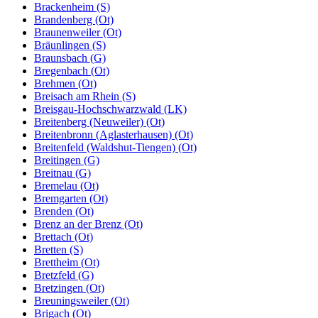
Brackenheim (S)
Brandenberg (Ot)
Braunenweiler (Ot)
Bräunlingen (S)
Braunsbach (G)
Bregenbach (Ot)
Brehmen (Ot)
Breisach am Rhein (S)
Breisgau-Hochschwarzwald (LK)
Breitenberg (Neuweiler) (Ot)
Breitenbronn (Aglasterhausen) (Ot)
Breitenfeld (Waldshut-Tiengen) (Ot)
Breitingen (G)
Breitnau (G)
Bremelau (Ot)
Bremgarten (Ot)
Brenden (Ot)
Brenz an der Brenz (Ot)
Brettach (Ot)
Bretten (S)
Brettheim (Ot)
Bretzfeld (G)
Bretzingen (Ot)
Breuningsweiler (Ot)
Brigach (Ot)