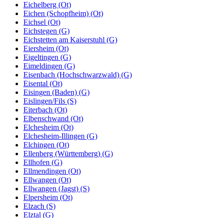
Eichelberg (Ot)
Eichen (Schopfheim) (Ot)
Eichsel (Ot)
Eichstegen (G)
Eichstetten am Kaiserstuhl (G)
Eiersheim (Ot)
Eigeltingen (G)
Eimeldingen (G)
Eisenbach (Hochschwarzwald) (G)
Eisental (Ot)
Eisingen (Baden) (G)
Eislingen/Fils (S)
Eiterbach (Ot)
Elbenschwand (Ot)
Elchesheim (Ot)
Elchesheim-Illingen (G)
Elchingen (Ot)
Ellenberg (Württemberg) (G)
Ellhofen (G)
Ellmendingen (Ot)
Ellwangen (Ot)
Ellwangen (Jagst) (S)
Elpersheim (Ot)
Elzach (S)
Elztal (G)