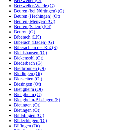
Betzweiler (Ot)
Betzweiler-Wälde (G)
Beuren (bei Nürtingen) (G)
Beuren (Hechingen) (Ot)
Beuren (Mengen) (Ot)
Beuren (Salem) (Ot)
Beuron (G)
Biberach (LK)
Biberach (Baden) (G)
Biberach an der Riß (S)
Bichishausen (Ot)
Bickensohl (Ot)
Biederbach (G)
Bierbronnen (Ot)
Bierlingen (Ot)
Bierstetten (Ot)
Biesingen (Ot)
Bietigheim (Ot)
Bietigheim (G)
Bietigheim-Bissingen (S)
Bietingen (Ot)
Bietingen (Ot)
Bihlafingen (Ot)
Bildechingen (Ot)
Bilfingen (Ot)