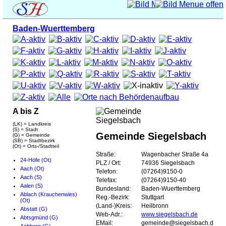
Baden-Wuerttemberg
A bis Z
(LK) = Landkreis
(S) = Stadt
Gemeinde Siegelsbach
(G) = Gemeinde
(SB) = Stadtbezirk
(Ot) = Orts-/Stadtteil
Straße:
Wagenbacher Straße 4a
24-Höfe (Ot)
PLZ / Ort:
74936 Siegelsbach
Aach (Ot)
Telefon:
(07264)9150-0
Aach (S)
Telefax:
(07264)9150-40
Aalen (S)
Bundesland:
Baden-Wuerttemberg
Ablach (Krauchenwies)
Reg.-Bezirk:
Stuttgart
(Ot)
(Land-)Kreis:
Heilbronn
Abstatt (G)
Web-Adr.:
www.siegelsbach.de
Abtsgmünd (G)
EMail:
gemeinde@siegelsbach.de