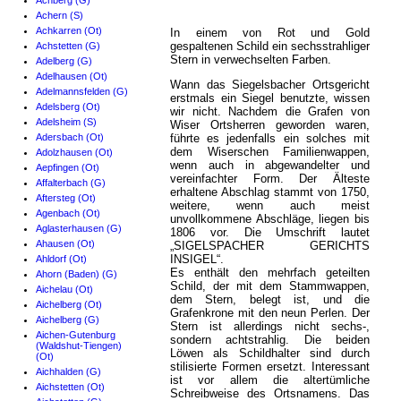
Achberg (G)
Achern (S)
Achkarren (Ot)
In einem von Rot und Gold
gespaltenen Schild ein sechsstrahliger
Achstetten (G)
Stern in verwechselten Farben.
Adelberg (G)
Adelhausen (Ot)
Wann das Siegelsbacher Ortsgericht
Adelmannsfelden (G)
erstmals ein Siegel benutzte, wissen
Adelsberg (Ot)
wir nicht. Nachdem die Grafen von
Adelsheim (S)
Wiser Ortsherren geworden waren,
Adersbach (Ot)
führte es jedenfalls ein solches mit
dem Wiserschen Familienwappen,
Adolzhausen (Ot)
wenn auch in abgewandelter und
Aepfingen (Ot)
vereinfachter Form. Der Älteste
Affalterbach (G)
erhaltene Abschlag stammt von 1750,
Aftersteg (Ot)
weitere, wenn auch meist
Agenbach (Ot)
unvollkommene Abschläge, liegen bis
Aglasterhausen (G)
1806 vor. Die Umschrift lautet
Ahausen (Ot)
„SIGELSPACHER GERICHTS
INSIGEL“.
Ahldorf (Ot)
Es enthält den mehrfach geteilten
Ahorn (Baden) (G)
Schild, der mit dem Stammwappen,
Aichelau (Ot)
dem Stern, belegt ist, und die
Aichelberg (Ot)
Grafenkrone mit den neun Perlen. Der
Aichelberg (G)
Stern ist allerdings nicht sechs-,
Aichen-Gutenburg
sondern achtstrahlig. Die beiden
(Waldshut-Tiengen)
Löwen als Schildhalter sind durch
(Ot)
stilisierte Formen ersetzt. Interessant
Aichhalden (G)
ist vor allem die altertümliche
Aichstetten (Ot)
Schreibweise des Ortsnamens. Das