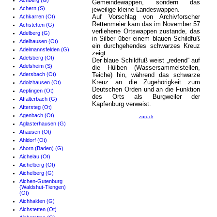
Achberg (G)
Gemeindewappen, sondern das
Achern (S)
jeweilige kleine Landeswappen.
Auf Vorschlag von Archivforscher
Achkarren (Ot)
Rettenmeier kam das im November 57
Achstetten (G)
verliehene Ortswappen zustande, das
Adelberg (G)
in Silber über einem blauen Schildfuß
Adelhausen (Ot)
ein durchgehendes schwarzes Kreuz
Adelmannsfelden (G)
zeigt.
Adelsberg (Ot)
Der blaue Schildfuß weist „redend“ auf
Adelsheim (S)
die Hülben (Wassersammelstellen,
Adersbach (Ot)
Teiche) hin, während das schwarze
Kreuz an die Zugehörigkeit zum
Adolzhausen (Ot)
Deutschen Orden und an die Funktion
Aepfingen (Ot)
des Orts als Burgweiler der
Affalterbach (G)
Kapfenburg verweist.
Aftersteg (Ot)
Agenbach (Ot)
zurück
Aglasterhausen (G)
Ahausen (Ot)
Ahldorf (Ot)
Ahorn (Baden) (G)
Aichelau (Ot)
Aichelberg (Ot)
Aichelberg (G)
Aichen-Gutenburg
(Waldshut-Tiengen)
(Ot)
Aichhalden (G)
Aichstetten (Ot)