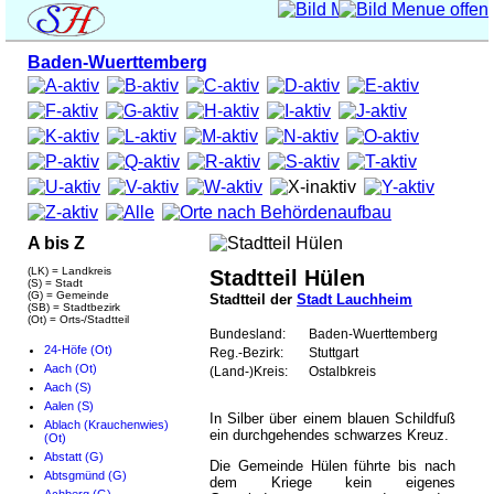
Baden-Wuerttemberg
A bis Z
(LK) = Landkreis
Stadtteil Hülen
(S) = Stadt
(G) = Gemeinde
Stadtteil der
Stadt Lauchheim
(SB) = Stadtbezirk
(Ot) = Orts-/Stadtteil
Bundesland:
Baden-Wuerttemberg
24-Höfe (Ot)
Reg.-Bezirk:
Stuttgart
Aach (Ot)
(Land-)Kreis:
Ostalbkreis
Aach (S)
Aalen (S)
In Silber über einem blauen Schildfuß
Ablach (Krauchenwies)
ein durchgehendes schwarzes Kreuz.
(Ot)
Abstatt (G)
Die Gemeinde Hülen führte bis nach
Abtsgmünd (G)
dem Kriege kein eigenes