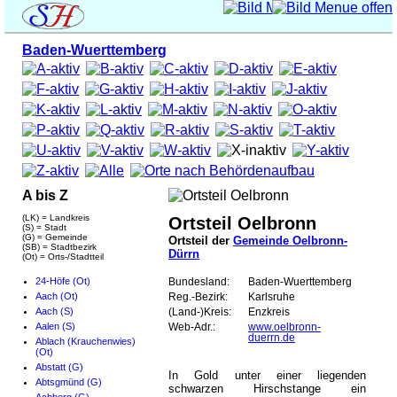
Baden-Wuerttemberg
A bis Z
(LK) = Landkreis
Ortsteil Oelbronn
(S) = Stadt
(G) = Gemeinde
Ortsteil der
Gemeinde Oelbronn-
(SB) = Stadtbezirk
Dürrn
(Ot) = Orts-/Stadtteil
24-Höfe (Ot)
Bundesland:
Baden-Wuerttemberg
Aach (Ot)
Reg.-Bezirk:
Karlsruhe
Aach (S)
(Land-)Kreis:
Enzkreis
Aalen (S)
Web-Adr.:
www.oelbronn-
duerrn.de
Ablach (Krauchenwies)
(Ot)
Abstatt (G)
In Gold unter einer liegenden
Abtsgmünd (G)
schwarzen Hirschstange ein