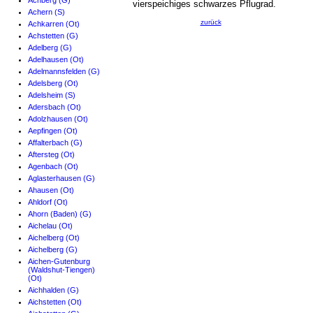
Achberg (G)
vierspeichiges schwarzes Pflugrad.
Achern (S)
zurück
Achkarren (Ot)
Achstetten (G)
Adelberg (G)
Adelhausen (Ot)
Adelmannsfelden (G)
Adelsberg (Ot)
Adelsheim (S)
Adersbach (Ot)
Adolzhausen (Ot)
Aepfingen (Ot)
Affalterbach (G)
Aftersteg (Ot)
Agenbach (Ot)
Aglasterhausen (G)
Ahausen (Ot)
Ahldorf (Ot)
Ahorn (Baden) (G)
Aichelau (Ot)
Aichelberg (Ot)
Aichelberg (G)
Aichen-Gutenburg
(Waldshut-Tiengen)
(Ot)
Aichhalden (G)
Aichstetten (Ot)