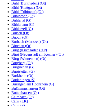
Bühl (Burgrieden) (Ot)
Bühl (Klettgau) (Ot)
Bühl (Tübingen) (Ot)
Buhlbronn (Ot)
Bühlertal (G)
Bühlertann (G)
Bühlerzell (G)
Bulach (Ot)
Buoch (Ot)
Burbach (Marxzell) (Ot)
Bürchau (Ot)
Burg (Kirchzarten) (Ot)
Bürg (Neuenstadt am Kocher) (Ot)
Bürg (Winnenden) (Ot)
Burgberg (Ot)
Burgrieden (G)
Burgstetten (G)
Burkheim (Ot)
Burladingen (S)
Büsingen am Hochrhein (G)
Bußmannshausen (Ot)
Buttenhausen (Ot)
Calmbach (Ot)
Calw (LK)
Calw (S)