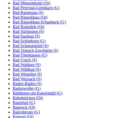
Bad Mingolsheim (Ot)
Bad Peterstal-Griesbach (G)
Bad Rappenau (S)
Bad Rippoldsau (Ot)
Bad Rippoldsau-Schapbach (G)
Bad Rotenfels (Ot)
Bad Säckingen (S)
Bad Saulgau (S)
Bad Schönborn (G)
Bad Schussenried (S)
Bad Teinach-Zavelstein (S)
Bad Überkingen (G)
Bad Urach (S)
Bad Waldsee (S)
Bad Wildbad (S)
Bad Wimpfen (S)
Bad Wurzach (S)
Baden-Baden (S)
Badenweiler (G)
Bahlingen am Kaiserstuhl (G)
Bahnbrücken (Ot)
Baienfurt (G)
Baiereck (Ot)
Baiersbronn (G)
Baiertal (Ot)