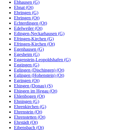
Ebhausen (G)
Ebnat (Ot)
Ebringen (G)
Ebringen (Ot)
Echterdingen (Ot)
Edelweiler (Ot)
Edingen-Neckarhausen (G)
Efringen-Kirchen (G)
Efringen-Kirchen (Ot)
Egenhausen (G)
Egesheim (G)
Eggenstein-Leopoldshafen (G)
Eggingen (G)
Eglingen (Dischingen) (Ot)
Eglingen (Hohenstein) (Ot)
Egringen (Ot)
Ehingen (Donau) (S)
Ehingen im Hegau (Ot)
Ehlenbogen (Ot)
Ehningen (G)
Ehrenkirchen (G)
Ehrenstein (Ot)
Ehrenstetten (Ot)
Ehrstädt (Ot)
Eibensbach (Ot)