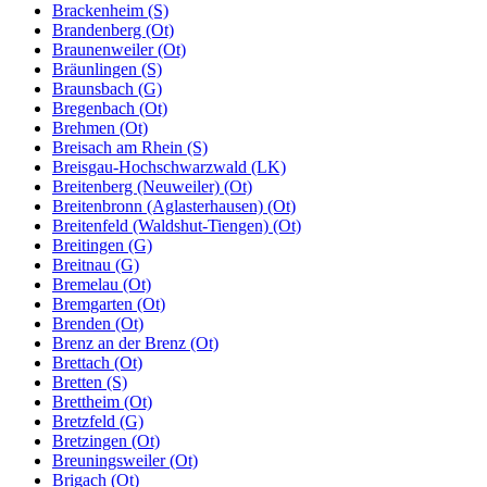
Brackenheim (S)
Brandenberg (Ot)
Braunenweiler (Ot)
Bräunlingen (S)
Braunsbach (G)
Bregenbach (Ot)
Brehmen (Ot)
Breisach am Rhein (S)
Breisgau-Hochschwarzwald (LK)
Breitenberg (Neuweiler) (Ot)
Breitenbronn (Aglasterhausen) (Ot)
Breitenfeld (Waldshut-Tiengen) (Ot)
Breitingen (G)
Breitnau (G)
Bremelau (Ot)
Bremgarten (Ot)
Brenden (Ot)
Brenz an der Brenz (Ot)
Brettach (Ot)
Bretten (S)
Brettheim (Ot)
Bretzfeld (G)
Bretzingen (Ot)
Breuningsweiler (Ot)
Brigach (Ot)