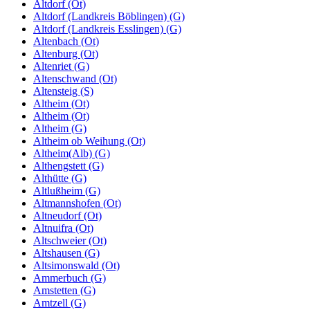
Altdorf (Ot)
Altdorf (Landkreis Böblingen) (G)
Altdorf (Landkreis Esslingen) (G)
Altenbach (Ot)
Altenburg (Ot)
Altenriet (G)
Altenschwand (Ot)
Altensteig (S)
Altheim (Ot)
Altheim (Ot)
Altheim (G)
Altheim ob Weihung (Ot)
Altheim(Alb) (G)
Althengstett (G)
Althütte (G)
Altlußheim (G)
Altmannshofen (Ot)
Altneudorf (Ot)
Altnuifra (Ot)
Altschweier (Ot)
Altshausen (G)
Altsimonswald (Ot)
Ammerbuch (G)
Amstetten (G)
Amtzell (G)