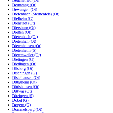
Deuchelried (Ot)
Deutwang (Ot)
Dewangen (Ot)
Diefenbach (Sternenfels) (Ot)
Dielheim (G)
Dienstadt (Ot)
Diersburg (Ot)
Dießen (Ot)
Dietenbach (Ot)
Dietenhan (Ot)
Dietenhausen (Ot)
Dietenheim (S)
Dietersweiler (Ot)
Dietingen (G)
Dietlingen (Ot)
Dilsberg (Ot)
Dischingen (G)
Distelhausen (Ot)
Dittigheim (Ot)
Dittishausen (Ot)
Dittwar (Ot)
Ditzingen (S)
Dobel (G)
Dogern (G)
Dommelsberg (Ot)