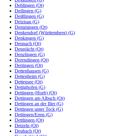
Dehlingen (Ot)
Deilingen (G)
Deißlingen (G)
Deizisau (G)
Demmingen (Ot)
Denkendorf (Württemberg) (G)
Denkingen (G)
Dennach (Ot)
Dennjächt (Ot)
Denzlingen (G)
Derendingen (Ot)
Dertingen (Ot)
Dettenhausen (G)
Dettenheim (G)
Dettensee (Ot)
Dettighofen (G)
Dettingen (Horb) (Ot)
Dettingen am Albuch (Ot)
Dettingen an der Iller (G)
Dettingen unter Teck (G)
Dettingen/Erms (G)
Dettlingen (Ot)
Detzeln (Ot)
Deubach (Ot)