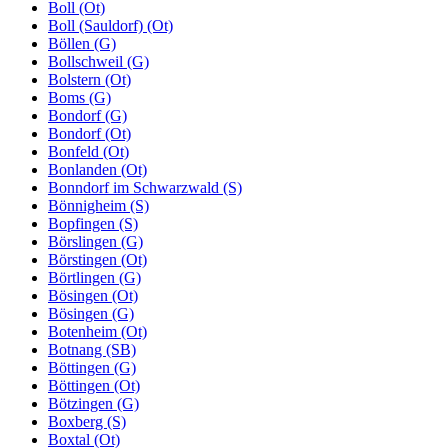
Boll (Ot)
Boll (Sauldorf) (Ot)
Böllen (G)
Bollschweil (G)
Bolstern (Ot)
Boms (G)
Bondorf (G)
Bondorf (Ot)
Bonfeld (Ot)
Bonlanden (Ot)
Bonndorf im Schwarzwald (S)
Bönnigheim (S)
Bopfingen (S)
Börslingen (G)
Börstingen (Ot)
Börtlingen (G)
Bösingen (Ot)
Bösingen (G)
Botenheim (Ot)
Botnang (SB)
Böttingen (G)
Böttingen (Ot)
Bötzingen (G)
Boxberg (S)
Boxtal (Ot)