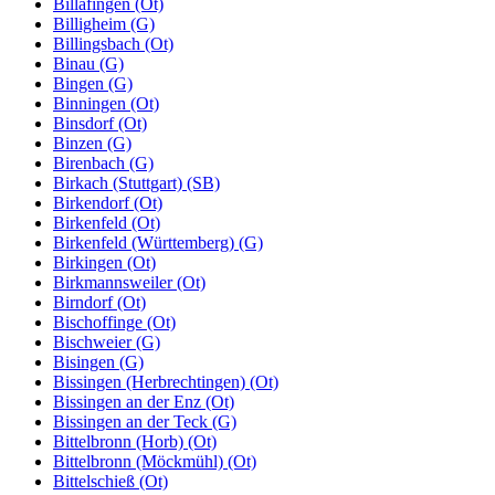
Billafingen (Ot)
Billigheim (G)
Billingsbach (Ot)
Binau (G)
Bingen (G)
Binningen (Ot)
Binsdorf (Ot)
Binzen (G)
Birenbach (G)
Birkach (Stuttgart) (SB)
Birkendorf (Ot)
Birkenfeld (Ot)
Birkenfeld (Württemberg) (G)
Birkingen (Ot)
Birkmannsweiler (Ot)
Birndorf (Ot)
Bischoffinge (Ot)
Bischweier (G)
Bisingen (G)
Bissingen (Herbrechtingen) (Ot)
Bissingen an der Enz (Ot)
Bissingen an der Teck (G)
Bittelbronn (Horb) (Ot)
Bittelbronn (Möckmühl) (Ot)
Bittelschieß (Ot)