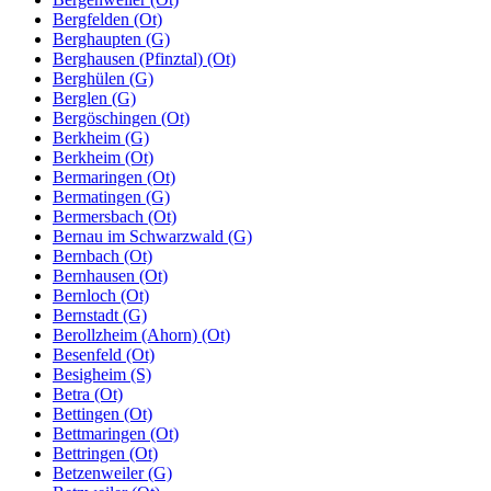
Bergfelden (Ot)
Berghaupten (G)
Berghausen (Pfinztal) (Ot)
Berghülen (G)
Berglen (G)
Bergöschingen (Ot)
Berkheim (G)
Berkheim (Ot)
Bermaringen (Ot)
Bermatingen (G)
Bermersbach (Ot)
Bernau im Schwarzwald (G)
Bernbach (Ot)
Bernhausen (Ot)
Bernloch (Ot)
Bernstadt (G)
Berollzheim (Ahorn) (Ot)
Besenfeld (Ot)
Besigheim (S)
Betra (Ot)
Bettingen (Ot)
Bettmaringen (Ot)
Bettringen (Ot)
Betzenweiler (G)