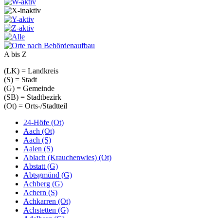
A bis Z
(LK) = Landkreis
(S) = Stadt
(G) = Gemeinde
(SB) = Stadtbezirk
(Ot) = Orts-/Stadtteil
24-Höfe (Ot)
Aach (Ot)
Aach (S)
Aalen (S)
Ablach (Krauchenwies) (Ot)
Abstatt (G)
Abtsgmünd (G)
Achberg (G)
Achern (S)
Achkarren (Ot)
Achstetten (G)