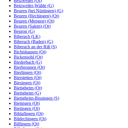
Betzweiler (Ot)
Betzweiler-Wälde (G)
Beuren (bei Nürtingen) (G)
Beuren (Hechingen) (Ot)
Beuren (Mengen) (Ot)
Beuren (Salem) (Ot)
Beuron (G)
Biberach (LK)
Biberach (Baden) (G)
Biberach an der Riß (S)
Bichishausen (Ot)
Bickensohl (Ot)
Biederbach (G)
Bierbronnen (Ot)
Bierlingen (Ot)
Bierstetten (Ot)
Biesingen (Ot)
Bietigheim (Ot)
Bietigheim (G)
Bietigheim-Bissingen (S)
Bietingen (Ot)
Bietingen (Ot)
Bihlafingen (Ot)
Bildechingen (Ot)
Bilfingen (Ot)