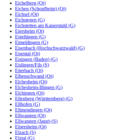
Eichelberg (Ot)
Eichen (Schopfheim) (Ot)
Eichsel (Ot)
Eichstegen (G)
Eichstetten am Kaiserstuhl (G)
Eiersheim (Ot)
Eigeltingen (G)
Eimeldingen (G)
Eisenbach (Hochschwarzwald) (G)
Eisental (Ot)
Eisingen (Baden) (G)
Eislingen/Fils (S)
Eiterbach (Ot)
Elbenschwand (Ot)
Elchesheim (Ot)
Elchesheim-Illingen (G)
Elchingen (Ot)
Ellenberg (Württemberg) (G)
Ellhofen (G)
Ellmendingen (Ot)
Ellwangen (Ot)
Ellwangen (Jagst) (S)
Elpersheim (Ot)
Elzach (S)
Elztal (G)