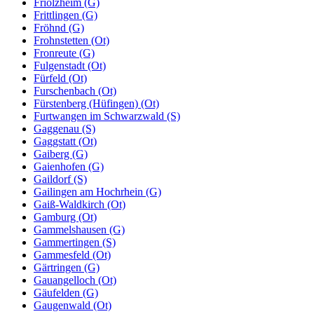
Friolzheim (G)
Frittlingen (G)
Fröhnd (G)
Frohnstetten (Ot)
Fronreute (G)
Fulgenstadt (Ot)
Fürfeld (Ot)
Furschenbach (Ot)
Fürstenberg (Hüfingen) (Ot)
Furtwangen im Schwarzwald (S)
Gaggenau (S)
Gaggstatt (Ot)
Gaiberg (G)
Gaienhofen (G)
Gaildorf (S)
Gailingen am Hochrhein (G)
Gaiß-Waldkirch (Ot)
Gamburg (Ot)
Gammelshausen (G)
Gammertingen (S)
Gammesfeld (Ot)
Gärtringen (G)
Gauangelloch (Ot)
Gäufelden (G)
Gaugenwald (Ot)