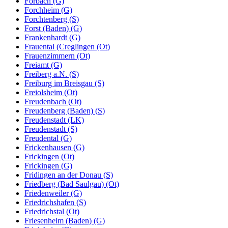
Forbach (G)
Forchheim (G)
Forchtenberg (S)
Forst (Baden) (G)
Frankenhardt (G)
Frauental (Creglingen (Ot)
Frauenzimmern (Ot)
Freiamt (G)
Freiberg a.N. (S)
Freiburg im Breisgau (S)
Freiolsheim (Ot)
Freudenbach (Ot)
Freudenberg (Baden) (S)
Freudenstadt (LK)
Freudenstadt (S)
Freudental (G)
Frickenhausen (G)
Frickingen (Ot)
Frickingen (G)
Fridingen an der Donau (S)
Friedberg (Bad Saulgau) (Ot)
Friedenweiler (G)
Friedrichshafen (S)
Friedrichstal (Ot)
Friesenheim (Baden) (G)