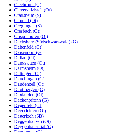
Cleebronn (G)
Cleversulzbach (Ot)
Crailsheim (S)
Craintal (Ot)
Creglingen (S)
Cresbach (Ot)
Crispenhofen (Ot)
Dachsberg (Südschwarzwald) (G)
Dahenfeld (Ot)
Daisendorf (G)
Dallau (Ot)
Dangstetten (Ot)
Darmsheim (Ot)
Dattingen (Ot)
Dauchingen (G)
Daudenzell (Ot)
Dautmergen (G)
Daxlanden (Ot)
Deckenpfronn (G)
Degenfeld (Ot)
Degerfelden (Ot)
Degerloch (SB)
Deggenhausen (Ot)
Deggenhausertal (G)
Deggingen (G)