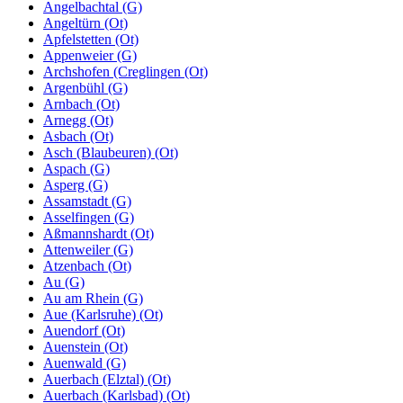
Angelbachtal (G)
Angeltürn (Ot)
Apfelstetten (Ot)
Appenweier (G)
Archshofen (Creglingen (Ot)
Argenbühl (G)
Arnbach (Ot)
Arnegg (Ot)
Asbach (Ot)
Asch (Blaubeuren) (Ot)
Aspach (G)
Asperg (G)
Assamstadt (G)
Asselfingen (G)
Aßmannshardt (Ot)
Attenweiler (G)
Atzenbach (Ot)
Au (G)
Au am Rhein (G)
Aue (Karlsruhe) (Ot)
Auendorf (Ot)
Auenstein (Ot)
Auenwald (G)
Auerbach (Elztal) (Ot)
Auerbach (Karlsbad) (Ot)