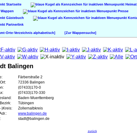
Startseite
Heimat
Wappen
Presse
Gästebuch
Konta
Partnerlink
t-Orte-Verzeichnis alphabetisch]
[Zur Wappensuche]
dt Balingen
e:
Färberstraße 2
Ort:
72336 Balingen
on:
(07433)170-0
ax:
(07433)170-330
esland:
Baden-Wuerttemberg
Bezirk:
Tübingen
-)Kreis:
Zollernalbkreis
dr.:
www.balingen.de
:
stadt@balingen.de
zurück