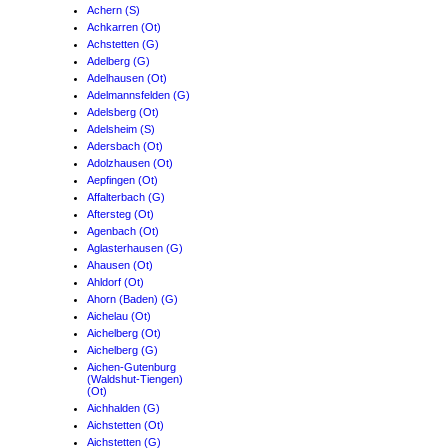
Achern (S)
Achkarren (Ot)
Achstetten (G)
Adelberg (G)
Adelhausen (Ot)
Adelmannsfelden (G)
Adelsberg (Ot)
Adelsheim (S)
Adersbach (Ot)
Adolzhausen (Ot)
Aepfingen (Ot)
Affalterbach (G)
Aftersteg (Ot)
Agenbach (Ot)
Aglasterhausen (G)
Ahausen (Ot)
Ahldorf (Ot)
Ahorn (Baden) (G)
Aichelau (Ot)
Aichelberg (Ot)
Aichelberg (G)
Aichen-Gutenburg
(Waldshut-Tiengen)
(Ot)
Aichhalden (G)
Aichstetten (Ot)
Aichstetten (G)