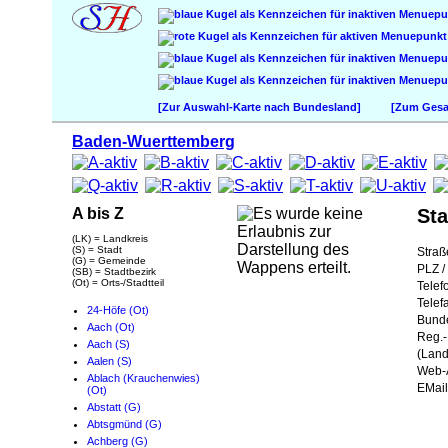
[Zur Auswahl-Karte nach Bundesland]
[Zum Gesam
Baden-Wuerttemberg
A bis Z
Sta
(LK) = Landkreis
(S) = Stadt
Straß
(G) = Gemeinde
PLZ / 
(SB) = Stadtbezirk
(Ot) = Orts-/Stadtteil
Telef
Telef
24-Höfe (Ot)
Bund
Aach (Ot)
Reg.-
Aach (S)
(Land
Aalen (S)
Web-A
Ablach (Krauchenwies)
EMail
(Ot)
Abstatt (G)
Abtsgmünd (G)
Achberg (G)