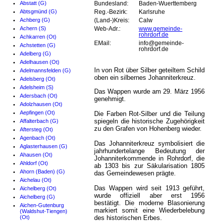
Abstatt (G)
Bundesland:
Baden-Wuerttemberg
Abtsgmünd (G)
Reg.-Bezirk:
Karlsruhe
Achberg (G)
(Land-)Kreis:
Calw
Achern (S)
Web-Adr.:
www.gemeinde-
rohrdorf.de
Achkarren (Ot)
EMail:
info@gemeinde-
Achstetten (G)
rohrdorf.de
Adelberg (G)
Adelhausen (Ot)
In von Rot über Silber geteiltem Schild
Adelmannsfelden (G)
oben ein silbernes Johanniterkreuz.
Adelsberg (Ot)
Adelsheim (S)
Das Wappen wurde am 29. März 1956
Adersbach (Ot)
genehmigt.
Adolzhausen (Ot)
Aepfingen (Ot)
Die Farben Rot-Silber und die Teilung
spiegeln die historische Zugehörigkeit
Affalterbach (G)
zu den Grafen von Hohenberg wieder.
Aftersteg (Ot)
Agenbach (Ot)
Das Johanniterkreuz symbolisiert die
Aglasterhausen (G)
jahrhundertelange Bedeutung der
Ahausen (Ot)
Johanniterkommende in Rohrdorf, die
Ahldorf (Ot)
ab 1303 bis zur Säkularisation 1805
Ahorn (Baden) (G)
das Gemeindewesen prägte.
Aichelau (Ot)
Das Wappen wird seit 1913 geführt,
Aichelberg (Ot)
wurde offiziell aber erst 1956
Aichelberg (G)
bestätigt. Die moderne Blasonierung
Aichen-Gutenburg
markiert somit eine Wiederbelebung
(Waldshut-Tiengen)
(Ot)
des historischen Erbes.