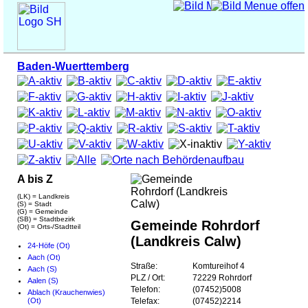
Baden-Wuerttemberg
A bis Z
(LK) = Landkreis
(S) = Stadt
(G) = Gemeinde
(SB) = Stadtbezirk
Gemeinde Rohrdorf
(Ot) = Orts-/Stadtteil
(Landkreis Calw)
24-Höfe (Ot)
Aach (Ot)
Straße:
Komtureihof 4
Aach (S)
PLZ / Ort:
72229 Rohrdorf
Aalen (S)
Telefon:
(07452)5008
Ablach (Krauchenwies)
(Ot)
Telefax:
(07452)2214