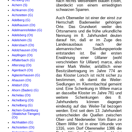
Achberg (G)
nach rechts weisendem blauen Eisen,
überdeckt von einem erniedrigten
Achern (S)
schwarzen Sparren.
Achkarren (Ot)
Achstetten (G)
Auch Oberweiler ist einer der einst zur
Adelberg (G)
Herrschaft Badenweiler gehörigen
Adelhausen (Ot)
Orte. Das Grundwort -weiler des
Adelmannsfelden (G)
Ortsnamens und die frühe urkundliche
Adelsberg (Ot)
Nennung im 8. Jahrhundert deuten
darauf hin, daß er im Zuge des
Adelsheim (S)
Landesausbaus nach der
Adersbach (Ot)
alemannischen Siedlungsperiode
Adolzhausen (Ot)
entstanden ist. Bei der ersten
Aepfingen (Ot)
Erwähnung einer
Uillaner
(wohl
Affalterbach (G)
verschrieben für
Uillarer
)
marca
, also
Aftersteg (Ot)
einer Mark Weiler, anIäßlich einer
Agenbach (Ot)
Besitzübertragung im Jahre 774 an
das Kloster Lorsch ist nicht sicher zu
Aglasterhausen (G)
bestimmen, ob damit die Weiler-
Ahausen (Ot)
Siedlungen im Klemmbachtal gemeint
Ahldorf (Ot)
sind. Eine Schenkung in
Wilere marca
Ahorn (Baden) (G)
an dasselbe Kloster im Jahre 781 und
Aichelau (Ot)
weitere Schenkungen des 8.
Aichelberg (Ot)
Jahrhunderts können dagegen
Aichelberg (G)
eindeutig auf das Weiler-Tal bezogen
Aichen-Gutenburg
werden. Erst seit dem 13. Jahrhundert
(Waldshut-Tiengen)
unterscheiden die Quellen zwischen
(Ot)
Ober- und Niederweiler. Vom Bann
ze
Aichhalden (G)
Obern Willer
ist in einer Urkunde von
Aichstetten (Ot)
1316, vom Dorf Oberenwiler 1386 die