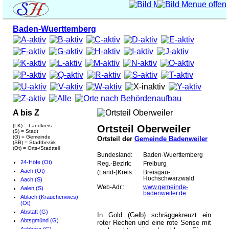
Baden-Wuerttemberg
A bis Z
(LK) = Landkreis
Ortsteil Oberweiler
(S) = Stadt
(G) = Gemeinde
Ortsteil der
Gemeinde Badenweiler
(SB) = Stadtbezirk
(Ot) = Orts-/Stadtteil
Bundesland:
Baden-Wuerttemberg
24-Höfe (Ot)
Reg.-Bezirk:
Freiburg
Aach (Ot)
(Land-)Kreis:
Breisgau-
Hochschwarzwald
Aach (S)
Web-Adr.:
www.gemeinde-
Aalen (S)
badenweiler.de
Ablach (Krauchenwies)
(Ot)
Abstatt (G)
In Gold (Gelb) schräggekreuzt ein
Abtsgmünd (G)
roter Rechen und eine rote Sense mit