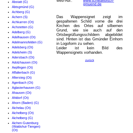
Web-Adr.:
www.schwaebisch-
Abstatt (G)
gmuend.de
Abtsgmünd (G)
Achberg (G)
Das Wappensignet zeigt im
Achern (S)
gespaltenen Schild vorne die drei
Achkarren (Ot)
Kirchen des Ortes auf silbernen
Achstetten (G)
Grund, wie sie auch auf den
Adelberg (G)
Ortsbegrüßungsschildern abgebildet
Adelhausen (Ot)
sind. Hinten ist das Gmünder Einhorn
Adelmannsfelden (G)
in Logoform zu sehen.
Adelsberg (Ot)
Leider ist kein Bild des
Wappensignets vorhanden.
Adelsheim (S)
Adersbach (Ot)
zurück
Adolzhausen (Ot)
Aepfingen (Ot)
Affalterbach (G)
Aftersteg (Ot)
Agenbach (Ot)
Aglasterhausen (G)
Ahausen (Ot)
Ahldorf (Ot)
Ahorn (Baden) (G)
Aichelau (Ot)
Aichelberg (Ot)
Aichelberg (G)
Aichen-Gutenburg
(Waldshut-Tiengen)
(Ot)