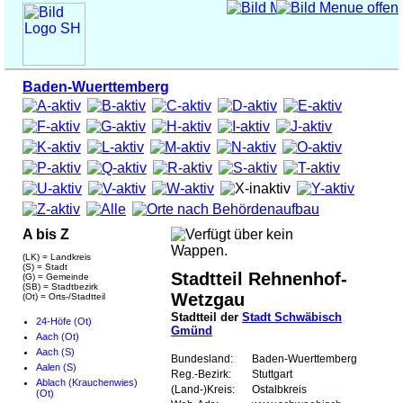
Baden-Wuerttemberg
A bis Z
(LK) = Landkreis
(S) = Stadt
Stadtteil Rehnenhof-
(G) = Gemeinde
(SB) = Stadtbezirk
Wetzgau
(Ot) = Orts-/Stadtteil
Stadtteil der
Stadt Schwäbisch
24-Höfe (Ot)
Gmünd
Aach (Ot)
Aach (S)
Bundesland:
Baden-Wuerttemberg
Aalen (S)
Reg.-Bezirk:
Stuttgart
Ablach (Krauchenwies)
(Land-)Kreis:
Ostalbkreis
(Ot)