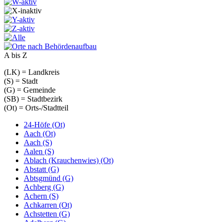
A bis Z
(LK) = Landkreis
(S) = Stadt
(G) = Gemeinde
(SB) = Stadtbezirk
(Ot) = Orts-/Stadtteil
24-Höfe (Ot)
Aach (Ot)
Aach (S)
Aalen (S)
Ablach (Krauchenwies) (Ot)
Abstatt (G)
Abtsgmünd (G)
Achberg (G)
Achern (S)
Achkarren (Ot)
Achstetten (G)