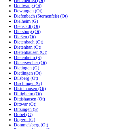
Deuchelried (Ot)
Deutwang (Ot)
Dewangen (Ot)
Diefenbach (Sternenfels) (Ot)
Dielheim (G)
Dienstadt (Ot)
Diersburg (Ot)
Dießen (Ot)
Dietenbach (Ot)
Dietenhan (Ot)
Dietenhausen (Ot)
Dietenheim (S)
Dietersweiler (Ot)
Dietingen (G)
Dietlingen (Ot)
Dilsberg (Ot)
Dischingen (G)
Distelhausen (Ot)
Dittigheim (Ot)
Dittishausen (Ot)
Dittwar (Ot)
Ditzingen (S)
Dobel (G)
Dogern (G)
Dommelsberg (Ot)