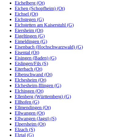
Eichelberg (Ot)
Eichen (Schopfheim) (Ot)
Eichsel (Ot)
Eichstegen (G)
Eichstetten am Kaiserstuhl (G)
Eiersheim (Ot)
Eigeltingen (G)
Eimeldingen (G)
Eisenbach (Hochschwarzwald) (G)
Eisental (Ot)
Eisingen (Baden) (G)
Eislingen/Fils (S)
Eiterbach (Ot)
Elbenschwand (Ot)
Elchesheim (Ot)
Elchesheim-Illingen (G)
Elchingen (Ot)
Ellenberg (Württemberg) (G)
Ellhofen (G)
Ellmendingen (Ot)
Ellwangen (Ot)
Ellwangen (Jagst) (S)
Elpersheim (Ot)
Elzach (S)
Elztal (G)