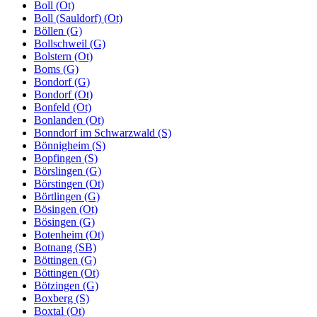
Boll (Ot)
Boll (Sauldorf) (Ot)
Böllen (G)
Bollschweil (G)
Bolstern (Ot)
Boms (G)
Bondorf (G)
Bondorf (Ot)
Bonfeld (Ot)
Bonlanden (Ot)
Bonndorf im Schwarzwald (S)
Bönnigheim (S)
Bopfingen (S)
Börslingen (G)
Börstingen (Ot)
Börtlingen (G)
Bösingen (Ot)
Bösingen (G)
Botenheim (Ot)
Botnang (SB)
Böttingen (G)
Böttingen (Ot)
Bötzingen (G)
Boxberg (S)
Boxtal (Ot)