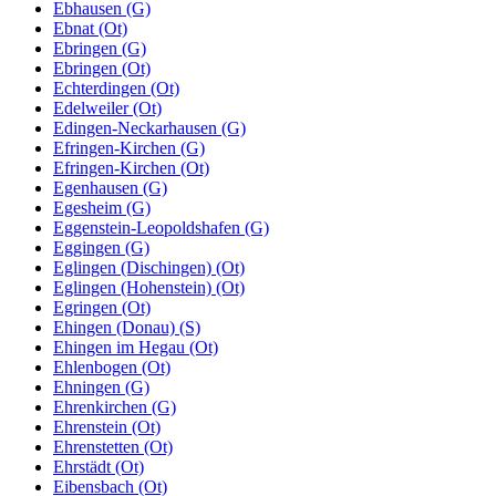
Ebhausen (G)
Ebnat (Ot)
Ebringen (G)
Ebringen (Ot)
Echterdingen (Ot)
Edelweiler (Ot)
Edingen-Neckarhausen (G)
Efringen-Kirchen (G)
Efringen-Kirchen (Ot)
Egenhausen (G)
Egesheim (G)
Eggenstein-Leopoldshafen (G)
Eggingen (G)
Eglingen (Dischingen) (Ot)
Eglingen (Hohenstein) (Ot)
Egringen (Ot)
Ehingen (Donau) (S)
Ehingen im Hegau (Ot)
Ehlenbogen (Ot)
Ehningen (G)
Ehrenkirchen (G)
Ehrenstein (Ot)
Ehrenstetten (Ot)
Ehrstädt (Ot)
Eibensbach (Ot)