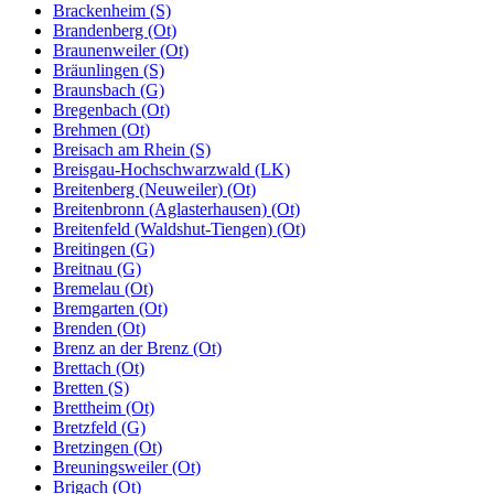
Brackenheim (S)
Brandenberg (Ot)
Braunenweiler (Ot)
Bräunlingen (S)
Braunsbach (G)
Bregenbach (Ot)
Brehmen (Ot)
Breisach am Rhein (S)
Breisgau-Hochschwarzwald (LK)
Breitenberg (Neuweiler) (Ot)
Breitenbronn (Aglasterhausen) (Ot)
Breitenfeld (Waldshut-Tiengen) (Ot)
Breitingen (G)
Breitnau (G)
Bremelau (Ot)
Bremgarten (Ot)
Brenden (Ot)
Brenz an der Brenz (Ot)
Brettach (Ot)
Bretten (S)
Brettheim (Ot)
Bretzfeld (G)
Bretzingen (Ot)
Breuningsweiler (Ot)
Brigach (Ot)