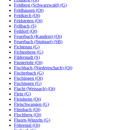
Feldberg (Schwarzwald) (G)
Feldhausen (Ot)
Feldkirch (Ot)
Feldstetten (Ot)
Fellbach (S)
Felldorf (Ot)
Feuerbach (Kandern) (Ot)
Feuerbach (Stuttgart) (SB)
Fichtenau (G)
Fichtenberg (G)
Filderstadt (S)
Finsterlohr (Ot)
Fischbach (Niedereschach) (Ot)
Fischerbach (G)
Fischingen (Ot)
Fischingen (G)
Flacht (Weissach) (Ot)
Flein (G)
Fleinheim (Ot)
Fleischwangen (G)
Flinsbach (Ot)
Flochberg (Ot)
Fluorn-Winzeln (G)
Föhrental (Ot)