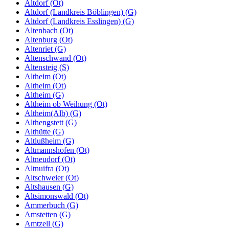
Altdorf (Ot)
Altdorf (Landkreis Böblingen) (G)
Altdorf (Landkreis Esslingen) (G)
Altenbach (Ot)
Altenburg (Ot)
Altenriet (G)
Altenschwand (Ot)
Altensteig (S)
Altheim (Ot)
Altheim (Ot)
Altheim (G)
Altheim ob Weihung (Ot)
Altheim(Alb) (G)
Althengstett (G)
Althütte (G)
Altlußheim (G)
Altmannshofen (Ot)
Altneudorf (Ot)
Altnuifra (Ot)
Altschweier (Ot)
Altshausen (G)
Altsimonswald (Ot)
Ammerbuch (G)
Amstetten (G)
Amtzell (G)