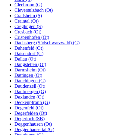
Cleebronn (G)
Cleversulzbach (Ot)
Crailsheim (S)
Craintal (Ot)
Creglingen (S)
Cresbach (Ot)
Crispenhofen (Ot)
Dachsberg (Südschwarzwald) (G)
Dahenfeld (Ot)
Daisendorf (G)
Dallau (Ot)
Dangstetten (Ot)
Darmsheim (Ot)
Dattingen (Ot)
Dauchingen (G)
Daudenzell (Ot)
Dautmergen (G)
Daxlanden (Ot)
Deckenpfronn (G)
Degenfeld (Ot)
Degerfelden (Ot)
Degerloch (SB)
Deggenhausen (Ot)
Deggenhausertal (G)
Deggingen (G)