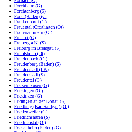
Forbach (G)
Forchheim (G)
Forchtenberg (S)
Forst (Baden) (G)
Frankenhardt (G)
Frauental (Creglingen (Ot)
Frauenzimmern (Ot)
Freiamt (G)
Freiberg a.N. (S)
Freiburg im Breisgau (S)
Freiolsheim (Ot)
Freudenbach (Ot)
Freudenberg (Baden) (S)
Freudenstadt (LK)
Freudenstadt (S)
Freudental (G)
Frickenhausen (G)
Frickingen (Ot)
Frickingen (G)
Fridingen an der Donau (S)
Friedberg (Bad Saulgau) (Ot)
Friedenweiler (G)
Friedrichshafen (S)
Friedrichstal (Ot)
Friesenheim (Baden) (G)