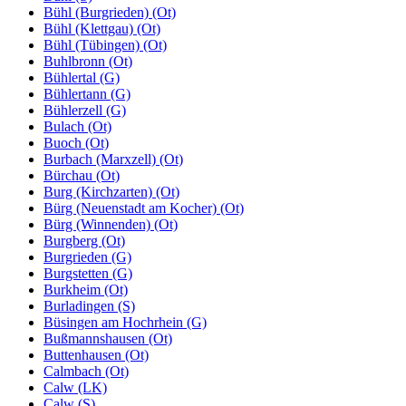
Bühl (Burgrieden) (Ot)
Bühl (Klettgau) (Ot)
Bühl (Tübingen) (Ot)
Buhlbronn (Ot)
Bühlertal (G)
Bühlertann (G)
Bühlerzell (G)
Bulach (Ot)
Buoch (Ot)
Burbach (Marxzell) (Ot)
Bürchau (Ot)
Burg (Kirchzarten) (Ot)
Bürg (Neuenstadt am Kocher) (Ot)
Bürg (Winnenden) (Ot)
Burgberg (Ot)
Burgrieden (G)
Burgstetten (G)
Burkheim (Ot)
Burladingen (S)
Büsingen am Hochrhein (G)
Bußmannshausen (Ot)
Buttenhausen (Ot)
Calmbach (Ot)
Calw (LK)
Calw (S)