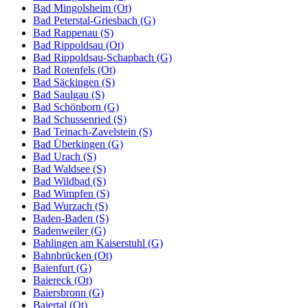
Bad Mingolsheim (Ot)
Bad Peterstal-Griesbach (G)
Bad Rappenau (S)
Bad Rippoldsau (Ot)
Bad Rippoldsau-Schapbach (G)
Bad Rotenfels (Ot)
Bad Säckingen (S)
Bad Saulgau (S)
Bad Schönborn (G)
Bad Schussenried (S)
Bad Teinach-Zavelstein (S)
Bad Überkingen (G)
Bad Urach (S)
Bad Waldsee (S)
Bad Wildbad (S)
Bad Wimpfen (S)
Bad Wurzach (S)
Baden-Baden (S)
Badenweiler (G)
Bahlingen am Kaiserstuhl (G)
Bahnbrücken (Ot)
Baienfurt (G)
Baiereck (Ot)
Baiersbronn (G)
Baiertal (Ot)