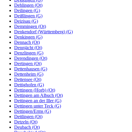
Dehlingen (Ot)
Deilingen (G)
Deißlingen (G)
Deizisau (G)
Demmingen (Ot)
Denkendorf (Württemberg) (G)
Denkingen (G)
Dennach (Ot)
Dennjächt (Ot)
Denzlingen (G)
Derendingen (Ot)
Dertingen (Ot)
Dettenhausen (G)
Dettenheim (G)
Dettensee (Ot)
Dettighofen (G)
Dettingen (Horb) (Ot)
Dettingen am Albuch (Ot)
Dettingen an der Iller (G)
Dettingen unter Teck (G)
Dettingen/Erms (G)
Dettlingen (Ot)
Detzeln (Ot)
Deubach (Ot)