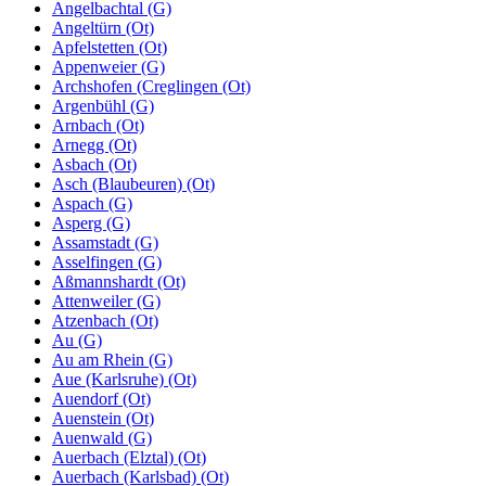
Angelbachtal (G)
Angeltürn (Ot)
Apfelstetten (Ot)
Appenweier (G)
Archshofen (Creglingen (Ot)
Argenbühl (G)
Arnbach (Ot)
Arnegg (Ot)
Asbach (Ot)
Asch (Blaubeuren) (Ot)
Aspach (G)
Asperg (G)
Assamstadt (G)
Asselfingen (G)
Aßmannshardt (Ot)
Attenweiler (G)
Atzenbach (Ot)
Au (G)
Au am Rhein (G)
Aue (Karlsruhe) (Ot)
Auendorf (Ot)
Auenstein (Ot)
Auenwald (G)
Auerbach (Elztal) (Ot)
Auerbach (Karlsbad) (Ot)