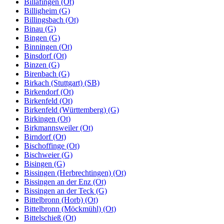
Billafingen (Ot)
Billigheim (G)
Billingsbach (Ot)
Binau (G)
Bingen (G)
Binningen (Ot)
Binsdorf (Ot)
Binzen (G)
Birenbach (G)
Birkach (Stuttgart) (SB)
Birkendorf (Ot)
Birkenfeld (Ot)
Birkenfeld (Württemberg) (G)
Birkingen (Ot)
Birkmannsweiler (Ot)
Birndorf (Ot)
Bischoffinge (Ot)
Bischweier (G)
Bisingen (G)
Bissingen (Herbrechtingen) (Ot)
Bissingen an der Enz (Ot)
Bissingen an der Teck (G)
Bittelbronn (Horb) (Ot)
Bittelbronn (Möckmühl) (Ot)
Bittelschieß (Ot)