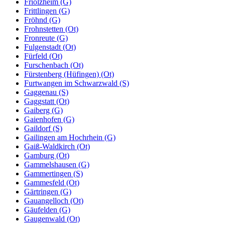
Friolzheim (G)
Frittlingen (G)
Fröhnd (G)
Frohnstetten (Ot)
Fronreute (G)
Fulgenstadt (Ot)
Fürfeld (Ot)
Furschenbach (Ot)
Fürstenberg (Hüfingen) (Ot)
Furtwangen im Schwarzwald (S)
Gaggenau (S)
Gaggstatt (Ot)
Gaiberg (G)
Gaienhofen (G)
Gaildorf (S)
Gailingen am Hochrhein (G)
Gaiß-Waldkirch (Ot)
Gamburg (Ot)
Gammelshausen (G)
Gammertingen (S)
Gammesfeld (Ot)
Gärtringen (G)
Gauangelloch (Ot)
Gäufelden (G)
Gaugenwald (Ot)