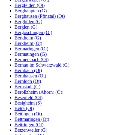
Bergfelden (Ot)
Berghaupten (G)
Berghausen (Pfinztal) (Ot)
Berghülen (G)
Berglen (G)
Bergöschingen (Ot)
Berkheim (G)
Berkheim (Ot)
Bermaringen (Ot)
Bermatingen (G)
Bermersbach (Ot)
Bernau im Schwarzwald (G)
Bernbach (Ot)
Bernhausen (Ot)
Bernloch (Ot)
Bernstadt (G)
Berollzheim (Ahorn) (Ot)
Besenfeld (Ot)
Besigheim (S)
Betra (Ot)
Bettingen (Ot)
Bettmaringen (Ot)
Bettringen (Ot)
Betzenweiler (G)