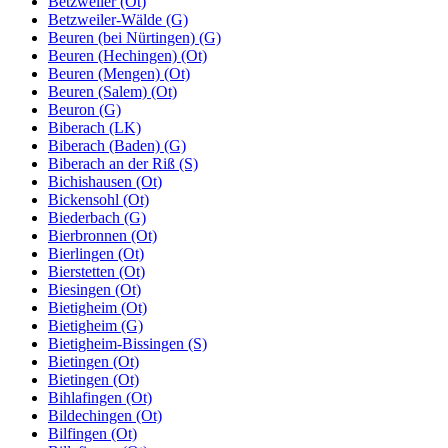
Betzweiler (Ot)
Betzweiler-Wälde (G)
Beuren (bei Nürtingen) (G)
Beuren (Hechingen) (Ot)
Beuren (Mengen) (Ot)
Beuren (Salem) (Ot)
Beuron (G)
Biberach (LK)
Biberach (Baden) (G)
Biberach an der Riß (S)
Bichishausen (Ot)
Bickensohl (Ot)
Biederbach (G)
Bierbronnen (Ot)
Bierlingen (Ot)
Bierstetten (Ot)
Biesingen (Ot)
Bietigheim (Ot)
Bietigheim (G)
Bietigheim-Bissingen (S)
Bietingen (Ot)
Bietingen (Ot)
Bihlafingen (Ot)
Bildechingen (Ot)
Bilfingen (Ot)