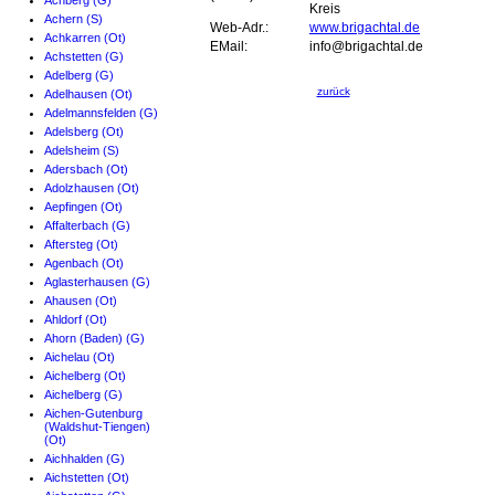
Achberg (G)
Kreis
Achern (S)
Web-Adr.:
www.brigachtal.de
Achkarren (Ot)
EMail:
info@brigachtal.de
Achstetten (G)
Adelberg (G)
zurück
Adelhausen (Ot)
Adelmannsfelden (G)
Adelsberg (Ot)
Adelsheim (S)
Adersbach (Ot)
Adolzhausen (Ot)
Aepfingen (Ot)
Affalterbach (G)
Aftersteg (Ot)
Agenbach (Ot)
Aglasterhausen (G)
Ahausen (Ot)
Ahldorf (Ot)
Ahorn (Baden) (G)
Aichelau (Ot)
Aichelberg (Ot)
Aichelberg (G)
Aichen-Gutenburg
(Waldshut-Tiengen)
(Ot)
Aichhalden (G)
Aichstetten (Ot)