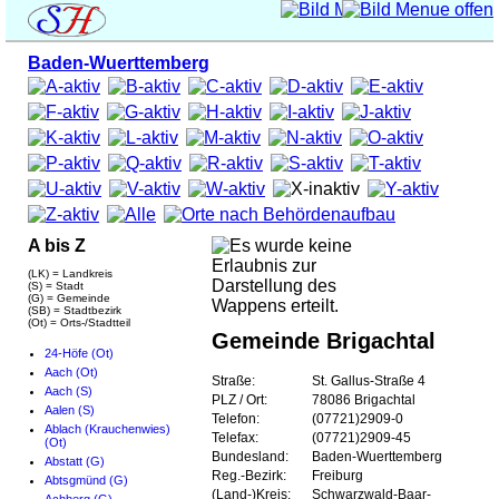
Baden-Wuerttemberg
A bis Z
(LK) = Landkreis
(S) = Stadt
(G) = Gemeinde
(SB) = Stadtbezirk
(Ot) = Orts-/Stadtteil
Gemeinde Brigachtal
24-Höfe (Ot)
Aach (Ot)
Straße:
St. Gallus-Straße 4
Aach (S)
PLZ / Ort:
78086 Brigachtal
Aalen (S)
Telefon:
(07721)2909-0
Ablach (Krauchenwies)
Telefax:
(07721)2909-45
(Ot)
Bundesland:
Baden-Wuerttemberg
Abstatt (G)
Reg.-Bezirk:
Freiburg
Abtsgmünd (G)
(Land-)Kreis:
Schwarzwald-Baar-