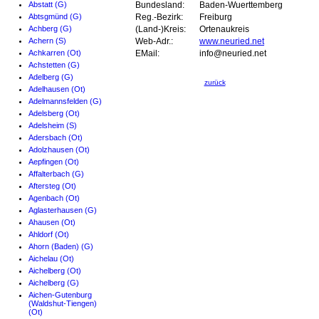
Abstatt (G)
Bundesland:
Baden-Wuerttemberg
Abtsgmünd (G)
Reg.-Bezirk:
Freiburg
Achberg (G)
(Land-)Kreis:
Ortenaukreis
Achern (S)
Web-Adr.:
www.neuried.net
Achkarren (Ot)
EMail:
info@neuried.net
Achstetten (G)
Adelberg (G)
zurück
Adelhausen (Ot)
Adelmannsfelden (G)
Adelsberg (Ot)
Adelsheim (S)
Adersbach (Ot)
Adolzhausen (Ot)
Aepfingen (Ot)
Affalterbach (G)
Aftersteg (Ot)
Agenbach (Ot)
Aglasterhausen (G)
Ahausen (Ot)
Ahldorf (Ot)
Ahorn (Baden) (G)
Aichelau (Ot)
Aichelberg (Ot)
Aichelberg (G)
Aichen-Gutenburg
(Waldshut-Tiengen)
(Ot)