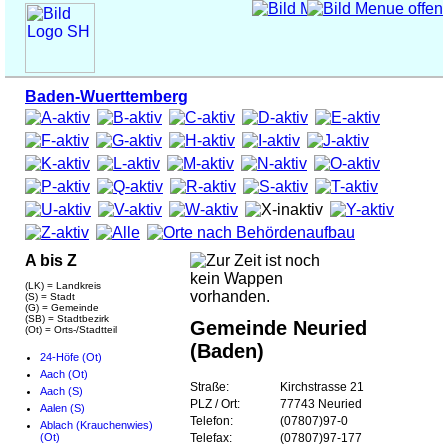
Baden-Wuerttemberg
A bis Z
(LK) = Landkreis
(S) = Stadt
(G) = Gemeinde
(SB) = Stadtbezirk
Gemeinde Neuried
(Ot) = Orts-/Stadtteil
(Baden)
24-Höfe (Ot)
Aach (Ot)
Straße:
Kirchstrasse 21
Aach (S)
PLZ / Ort:
77743 Neuried
Aalen (S)
Telefon:
(07807)97-0
Ablach (Krauchenwies)
(Ot)
Telefax:
(07807)97-177