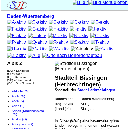
Baden-Wuerttemberg
A bis Z
(LK) = Landkreis
(S) = Stadt
Stadtteil Bissingen
(G) = Gemeinde
(SB) = Stadtbezirk
(Herbrechtingen)
(Ot) = Orts-/Stadtteil
Stadtteil der
Stadt Herbrechtingen
24-Höfe (Ot)
Aach (Ot)
Bundesland:
Baden-Wuerttemberg
Aach (S)
Reg.-Bezirk:
Stuttgart
Aalen (S)
(Land-)Kreis:
Stuttgart
Ablach (Krauchenwies)
(Ot)
Abstatt (G)
In Silber (Weiß) eine bewurzelte grüne
Abtsgmünd (G)
Linde, belegt mit einem schwarzen