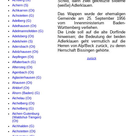
Achberg (G)
Schild, darin zwei gekreuzte silberne
(weiße) Adlerklauen.
Achern (S)
Achkarren (Ot)
Das Wappen wurde der ehemaligen
Achstetten (G)
Gemeinde am 25. September 1956
Adelberg (G)
vom Innenministerium Baden-
Adelhausen (Ot)
Württemberg verliehen.
Adelmannsfelden (G)
Die Linde soll auf die alte Dorflinde
Adelsberg (Ot)
hinweisen; die Bedeutung der beiden
Adlerklauen geht vermutlich auf die
Adelsheim (S)
Herren von Alp/Beck zurück, zu deren
Adersbach (Ot)
Herrschaft Bissingen gehörte.
Adolzhausen (Ot)
Aepfingen (Ot)
zurück
Affalterbach (G)
Aftersteg (Ot)
Agenbach (Ot)
Aglasterhausen (G)
Ahausen (Ot)
Ahldorf (Ot)
Ahorn (Baden) (G)
Aichelau (Ot)
Aichelberg (Ot)
Aichelberg (G)
Aichen-Gutenburg
(Waldshut-Tiengen)
(Ot)
Aichhalden (G)
Aichstetten (Ot)