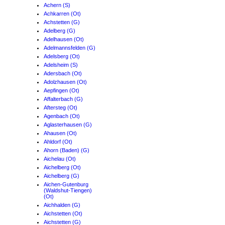
Achern (S)
Achkarren (Ot)
Achstetten (G)
Adelberg (G)
Adelhausen (Ot)
Adelmannsfelden (G)
Adelsberg (Ot)
Adelsheim (S)
Adersbach (Ot)
Adolzhausen (Ot)
Aepfingen (Ot)
Affalterbach (G)
Aftersteg (Ot)
Agenbach (Ot)
Aglasterhausen (G)
Ahausen (Ot)
Ahldorf (Ot)
Ahorn (Baden) (G)
Aichelau (Ot)
Aichelberg (Ot)
Aichelberg (G)
Aichen-Gutenburg
(Waldshut-Tiengen)
(Ot)
Aichhalden (G)
Aichstetten (Ot)
Aichstetten (G)