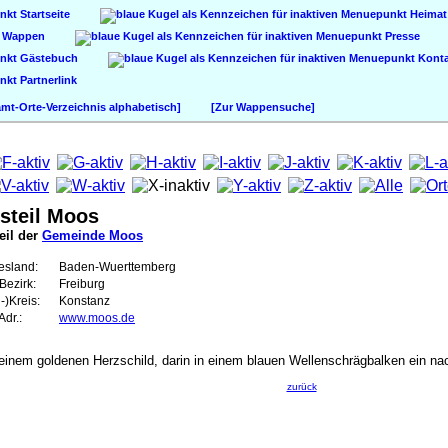
Startseite
Heimat
Wappen
Presse
Gästebuch
Konta
Partnerlink
t-Orte-Verzeichnis alphabetisch]
[Zur Wappensuche]
steil Moos
eil der
Gemeinde Moos
esland:
Baden-Wuerttemberg
Bezirk:
Freiburg
-)Kreis:
Konstanz
dr.:
www.moos.de
it einem goldenen Herzschild, darin in einem blauen Wellenschrägbalken ein 
zurück