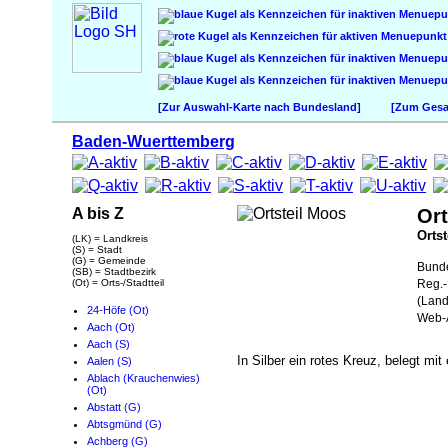
[Zur Auswahl-Karte nach Bundesland]
[Zum Gesam
Baden-Wuerttemberg
A bis Z
Ort
Ortst
(LK) = Landkreis
(S) = Stadt
(G) = Gemeinde
Bund
(SB) = Stadtbezirk
(Ot) = Orts-/Stadtteil
Reg.-
(Land
24-Höfe (Ot)
Web-A
Aach (Ot)
Aach (S)
In Silber ein rotes Kreuz, belegt m
Aalen (S)
Ablach (Krauchenwies)
(Ot)
Abstatt (G)
Abtsgmünd (G)
Achberg (G)