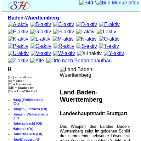
Baden-Wuerttemberg
H
(LK) = Landkreis
(S) = Stadt
(G) = Gemeinde
(SB) = Stadtbezirk
Land Baden-
(Ot) = Orts-/Stadtteil
Wuerttemberg
Haag (Schönbrunn)
(Ot)
Haagen (Lörrach) (Ot)
Landeshauptstadt: Stuttgart
Haagen (Weikersheim)
(Ot)
Haberschlacht (Ot)
Das Wappen des Landes Baden-
Habsthal (Ot)
Württemberg zeigt im goldenen Schild
Häfnerhaslach (Ot)
drei schreitende schwarze Löwen mit
Häg-Ehrsberg (G)
roten Zungen. Der goldene Schild wird