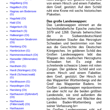
Hägelberg (Ot)
von einem Hirsch und einem Fabeltier,
dem Greif, gestützt. Auf dem Schild
Hagelloch (Ot)
ruht eine Krone mit sechs historischen
Hagnau am Bodensee
Plaketten.
(G)
Hagsfeld (Ot)
Das große Landeswappen:
Haid (Ot)
Das Landeswappen erinnert an die
Haigerloch (S)
hochmittelalterliche Epoche zwischen
Haiterbach (S)
1079 und 1268. Damals beherrschten
Hallwangen (Ot)
die in Südwestdeutschland
Halzhausen-Sinabronn
beheimateten Staufer das Herzogtum
(Ot)
Schwaben und bestimmten von hier
Hamberg (Ot)
aus die Geschichte des Deutschen
Königreiches. Im goldenen Schild des
Hambrücken (G)
Großen Landeswappens lebt das
Hammereisenbach (Ot)
Wappen des staufischen Herzogtums
Hanweiler (Winnenden)
Schwaben fort. Es zeigt drei
(Ot)
schreitende schwarze Löwen mit roten
Hardheim (G)
Zungen. Der goldene Schild wird von
Hardt (Nürtingen) (Ot)
einem Hirsch und einem Fabeltier,
Hardt (Schwarzwald)
dem Greif, gestützt. Der Hirsch ist
(G)
das Wappentier Württembergs und der
Hardthausen (G)
Greif das Wappentier Badens. Im
Harpolingen (Ot)
Großen Landeswappen repräsentieren
Harsberg (Ot)
sie aber nicht nur die beiden größten
Harthausen (Epfendorf)
Landesteile, sie sind außerdem die
(Ot)
symbolischen Hüter und Wächter des
Harthausen
Landes Baden-Württemberg und
(Filderstadt) (Ot)
seiner Verfassung.br>
Harthausen
Im Großen Landeswappen ruht auf