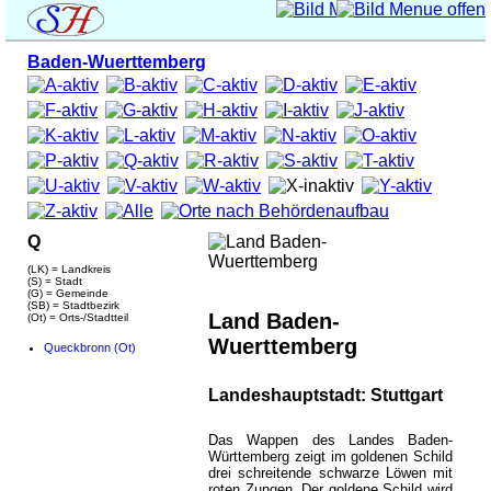
Baden-Wuerttemberg
Q
(LK) = Landkreis
(S) = Stadt
(G) = Gemeinde
(SB) = Stadtbezirk
Land Baden-
(Ot) = Orts-/Stadtteil
Wuerttemberg
Queckbronn (Ot)
Landeshauptstadt: Stuttgart
Das Wappen des Landes Baden-
Württemberg zeigt im goldenen Schild
drei schreitende schwarze Löwen mit
roten Zungen. Der goldene Schild wird