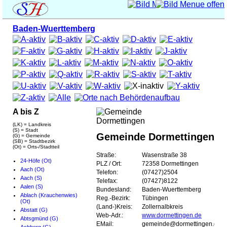
Baden-Wuerttemberg
A bis Z
(LK) = Landkreis
(S) = Stadt
Gemeinde Dormettingen
(G) = Gemeinde
(SB) = Stadtbezirk
(Ot) = Orts-/Stadtteil
Straße:
Wasenstraße 38
24-Höfe (Ot)
PLZ / Ort:
72358 Dormettingen
Aach (Ot)
Telefon:
(07427)2504
Aach (S)
Telefax:
(07427)8122
Aalen (S)
Bundesland:
Baden-Wuerttemberg
Ablach (Krauchenwies)
Reg.-Bezirk:
Tübingen
(Ot)
(Land-)Kreis:
Zollernalbkreis
Abstatt (G)
Web-Adr.:
www.dormettingen.de
Abtsgmünd (G)
EMail:
gemeinde@dormettingen.de