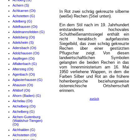
Achberg (G)
Achern (S)
Achkarren (Ot)
In Rot zwei schräg gekreuzte silberne
(weiße) Rechen (Stiel unten).
Achstetten (G)
Adelberg (G)
Ein dem Stil nach im 19. Jahrhundert
Adelhausen (Ot)
entstandenes hochovales
Adelmannsfelden (G)
Schultheißenamtssiegel enthält ein
Adelsberg (Ot)
nicht heraldisch aufgefasstes
Adelsheim (S)
Siegelbild, das zwei schräg gekreuzte
Adersbach (Ot)
Rechen über einer gestürzten
Pflugschar zeigt. Von diesen
Adolzhausen (Ot)
landwirtschaftlichen Symbolen
Aepfingen (Ot)
gelangten die beiden Rechen in das
Affalterbach (G)
vom Innenministerium am 16. Mai
Aftersteg (Ot)
1950 verliehene Wappen, in dem die
Agenbach (Ot)
Farben Silber und Rot an die frühere
Aglasterhausen (G)
hohenbergische beziehungsweise
Ahausen (Ot)
österreichische Ortsherrschaft
erinnern.
Ahldorf (Ot)
Ahorn (Baden) (G)
zurück
Aichelau (Ot)
Aichelberg (Ot)
Aichelberg (G)
Aichen-Gutenburg
(Waldshut-Tiengen)
(Ot)
Aichhalden (G)
Aichstetten (Ot)