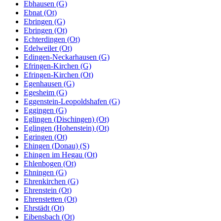
Ebhausen (G)
Ebnat (Ot)
Ebringen (G)
Ebringen (Ot)
Echterdingen (Ot)
Edelweiler (Ot)
Edingen-Neckarhausen (G)
Efringen-Kirchen (G)
Efringen-Kirchen (Ot)
Egenhausen (G)
Egesheim (G)
Eggenstein-Leopoldshafen (G)
Eggingen (G)
Eglingen (Dischingen) (Ot)
Eglingen (Hohenstein) (Ot)
Egringen (Ot)
Ehingen (Donau) (S)
Ehingen im Hegau (Ot)
Ehlenbogen (Ot)
Ehningen (G)
Ehrenkirchen (G)
Ehrenstein (Ot)
Ehrenstetten (Ot)
Ehrstädt (Ot)
Eibensbach (Ot)