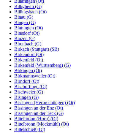
Billafingen (Ot)
Billigheim (G)
Billingsbach (Ot)
Binau (G)
Bingen (G)
Binningen (Ot)
Binsdorf (Ot)
Binzen (G)
Birenbach (G)
Birkach (Stuttgart) (SB)
Birkendorf (Ot)
Birkenfeld (Ot)
Birkenfeld (Württemberg) (G)
Birkingen (Ot)
Birkmannsweiler (Ot)
Birndorf (Ot)
Bischoffinge (Ot)
Bischweier (G)
Bisingen (G)
Bissingen (Herbrechtingen) (Ot)
Bissingen an der Enz (Ot)
Bissingen an der Teck (G)
Bittelbronn (Horb) (Ot)
Bittelbronn (Möckmühl) (Ot)
Bittelschieß (Ot)