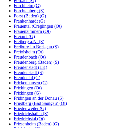
Forbach (G)
Forchheim (G)
Forchtenberg (S)
Forst (Baden) (G)
Frankenhardt (G)
Frauental (Creglingen (Ot)
Frauenzimmern (Ot)
Freiamt (G)
Freiberg a.N. (S)
Freiburg im Breisgau (S)
Freiolsheim (Ot)
Freudenbach (Ot)
Freudenberg (Baden) (S)
Freudenstadt (LK)
Freudenstadt (S)
Freudental (G)
Frickenhausen (G)
Frickingen (Ot)
Frickingen (G)
Fridingen an der Donau (S)
Friedberg (Bad Saulgau) (Ot)
Friedenweiler (G)
Friedrichshafen (S)
Friedrichstal (Ot)
Friesenheim (Baden) (G)