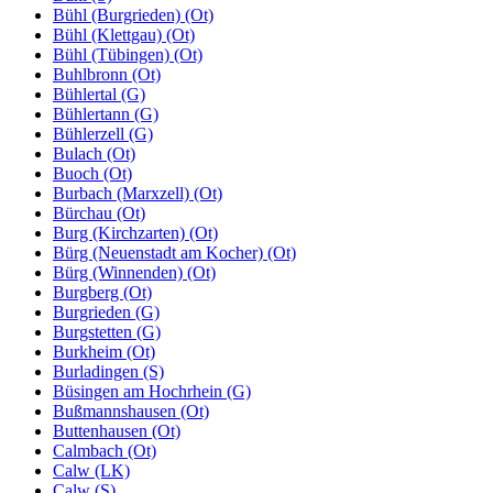
Bühl (Burgrieden) (Ot)
Bühl (Klettgau) (Ot)
Bühl (Tübingen) (Ot)
Buhlbronn (Ot)
Bühlertal (G)
Bühlertann (G)
Bühlerzell (G)
Bulach (Ot)
Buoch (Ot)
Burbach (Marxzell) (Ot)
Bürchau (Ot)
Burg (Kirchzarten) (Ot)
Bürg (Neuenstadt am Kocher) (Ot)
Bürg (Winnenden) (Ot)
Burgberg (Ot)
Burgrieden (G)
Burgstetten (G)
Burkheim (Ot)
Burladingen (S)
Büsingen am Hochrhein (G)
Bußmannshausen (Ot)
Buttenhausen (Ot)
Calmbach (Ot)
Calw (LK)
Calw (S)