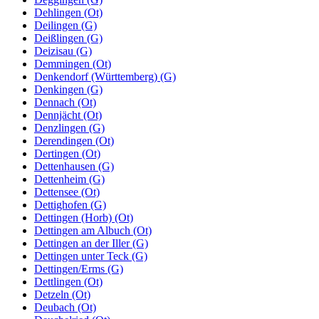
Dehlingen (Ot)
Deilingen (G)
Deißlingen (G)
Deizisau (G)
Demmingen (Ot)
Denkendorf (Württemberg) (G)
Denkingen (G)
Dennach (Ot)
Dennjächt (Ot)
Denzlingen (G)
Derendingen (Ot)
Dertingen (Ot)
Dettenhausen (G)
Dettenheim (G)
Dettensee (Ot)
Dettighofen (G)
Dettingen (Horb) (Ot)
Dettingen am Albuch (Ot)
Dettingen an der Iller (G)
Dettingen unter Teck (G)
Dettingen/Erms (G)
Dettlingen (Ot)
Detzeln (Ot)
Deubach (Ot)