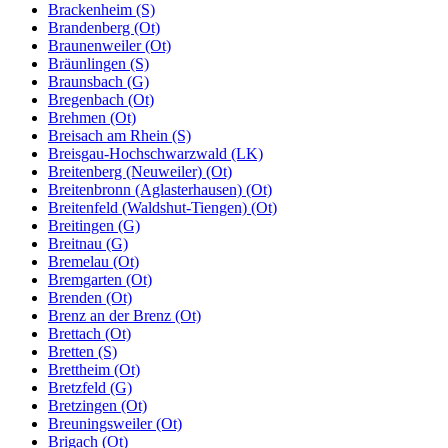
Brackenheim (S)
Brandenberg (Ot)
Braunenweiler (Ot)
Bräunlingen (S)
Braunsbach (G)
Bregenbach (Ot)
Brehmen (Ot)
Breisach am Rhein (S)
Breisgau-Hochschwarzwald (LK)
Breitenberg (Neuweiler) (Ot)
Breitenbronn (Aglasterhausen) (Ot)
Breitenfeld (Waldshut-Tiengen) (Ot)
Breitingen (G)
Breitnau (G)
Bremelau (Ot)
Bremgarten (Ot)
Brenden (Ot)
Brenz an der Brenz (Ot)
Brettach (Ot)
Bretten (S)
Brettheim (Ot)
Bretzfeld (G)
Bretzingen (Ot)
Breuningsweiler (Ot)
Brigach (Ot)