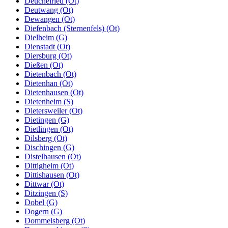
Deuchelried (Ot)
Deutwang (Ot)
Dewangen (Ot)
Diefenbach (Sternenfels) (Ot)
Dielheim (G)
Dienstadt (Ot)
Diersburg (Ot)
Dießen (Ot)
Dietenbach (Ot)
Dietenhan (Ot)
Dietenhausen (Ot)
Dietenheim (S)
Dietersweiler (Ot)
Dietingen (G)
Dietlingen (Ot)
Dilsberg (Ot)
Dischingen (G)
Distelhausen (Ot)
Dittigheim (Ot)
Dittishausen (Ot)
Dittwar (Ot)
Ditzingen (S)
Dobel (G)
Dogern (G)
Dommelsberg (Ot)