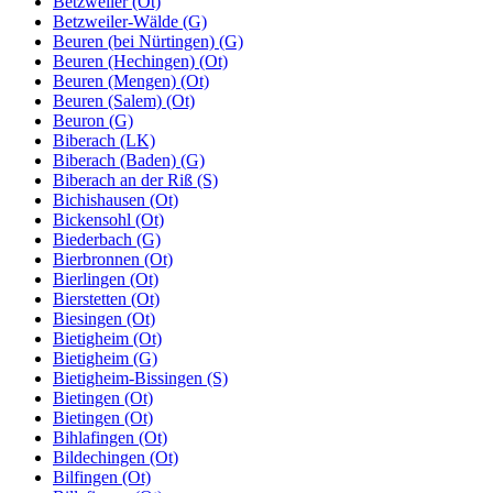
Betzweiler (Ot)
Betzweiler-Wälde (G)
Beuren (bei Nürtingen) (G)
Beuren (Hechingen) (Ot)
Beuren (Mengen) (Ot)
Beuren (Salem) (Ot)
Beuron (G)
Biberach (LK)
Biberach (Baden) (G)
Biberach an der Riß (S)
Bichishausen (Ot)
Bickensohl (Ot)
Biederbach (G)
Bierbronnen (Ot)
Bierlingen (Ot)
Bierstetten (Ot)
Biesingen (Ot)
Bietigheim (Ot)
Bietigheim (G)
Bietigheim-Bissingen (S)
Bietingen (Ot)
Bietingen (Ot)
Bihlafingen (Ot)
Bildechingen (Ot)
Bilfingen (Ot)