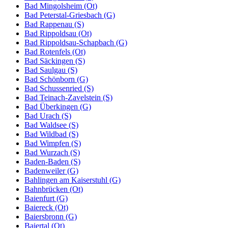
Bad Mingolsheim (Ot)
Bad Peterstal-Griesbach (G)
Bad Rappenau (S)
Bad Rippoldsau (Ot)
Bad Rippoldsau-Schapbach (G)
Bad Rotenfels (Ot)
Bad Säckingen (S)
Bad Saulgau (S)
Bad Schönborn (G)
Bad Schussenried (S)
Bad Teinach-Zavelstein (S)
Bad Überkingen (G)
Bad Urach (S)
Bad Waldsee (S)
Bad Wildbad (S)
Bad Wimpfen (S)
Bad Wurzach (S)
Baden-Baden (S)
Badenweiler (G)
Bahlingen am Kaiserstuhl (G)
Bahnbrücken (Ot)
Baienfurt (G)
Baiereck (Ot)
Baiersbronn (G)
Baiertal (Ot)