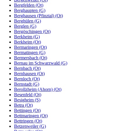
Bergfelden (Ot)
Berghaupten (G)
Berghausen (Pfinztal) (Ot)
Berghülen (G)
Berglen (G)
Bergöschingen (Ot)
Berkheim (G)
Berkheim (Ot)
Bermaringen (Ot)
Bermatingen (G)
Bermersbach (Ot)
Bernau im Schwarzwald (G)
Bernbach (Ot)
Bernhausen (Ot)
Bernloch (Ot)
Bernstadt (G)
Berollzheim (Ahorn) (Ot)
Besenfeld (Ot)
Besigheim (S)
Betra (Ot)
Bettingen (Ot)
Bettmaringen (Ot)
Bettringen (Ot)
Betzenweiler (G)