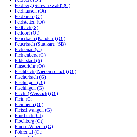
Feldberg (Schwarzwald) (G)
Feldhausen (Ot)
Feldkirch (Ot)
Feldstetten (Ot)
Fellbach (S)
Felldorf (Ot)
Feuerbach (Kandern) (Ot)
Feuerbach (Stuttgart) (SB)
Fichtenau (G)
Fichtenberg (G)
Filderstadt (S)
Finsterlohr (Ot)
Fischbach (Niedereschach) (Ot)
Fischerbach (G)
Fischingen (Ot)
Fischingen (G)
Flacht (Weissach) (Ot)
Flein (G)
Fleinheim (Ot)
Fleischwangen (G)
Flinsbach (Ot)
Flochberg (Ot)
Fluorn-Winzeln (G)
Föhrental (Ot)