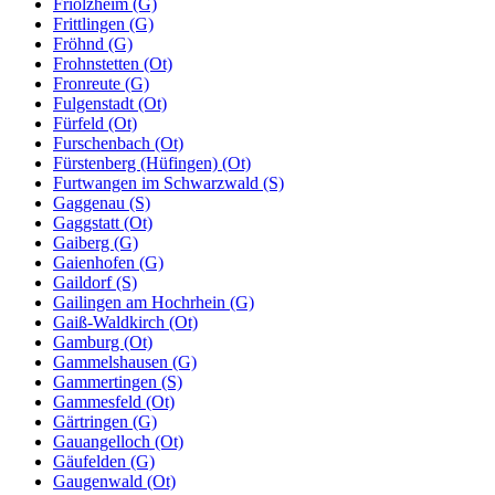
Friolzheim (G)
Frittlingen (G)
Fröhnd (G)
Frohnstetten (Ot)
Fronreute (G)
Fulgenstadt (Ot)
Fürfeld (Ot)
Furschenbach (Ot)
Fürstenberg (Hüfingen) (Ot)
Furtwangen im Schwarzwald (S)
Gaggenau (S)
Gaggstatt (Ot)
Gaiberg (G)
Gaienhofen (G)
Gaildorf (S)
Gailingen am Hochrhein (G)
Gaiß-Waldkirch (Ot)
Gamburg (Ot)
Gammelshausen (G)
Gammertingen (S)
Gammesfeld (Ot)
Gärtringen (G)
Gauangelloch (Ot)
Gäufelden (G)
Gaugenwald (Ot)