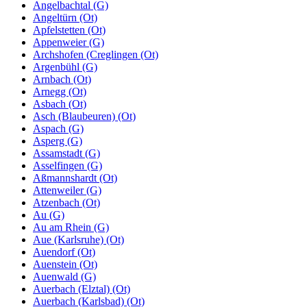
Angelbachtal (G)
Angeltürn (Ot)
Apfelstetten (Ot)
Appenweier (G)
Archshofen (Creglingen (Ot)
Argenbühl (G)
Arnbach (Ot)
Arnegg (Ot)
Asbach (Ot)
Asch (Blaubeuren) (Ot)
Aspach (G)
Asperg (G)
Assamstadt (G)
Asselfingen (G)
Aßmannshardt (Ot)
Attenweiler (G)
Atzenbach (Ot)
Au (G)
Au am Rhein (G)
Aue (Karlsruhe) (Ot)
Auendorf (Ot)
Auenstein (Ot)
Auenwald (G)
Auerbach (Elztal) (Ot)
Auerbach (Karlsbad) (Ot)