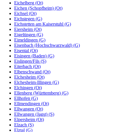
Eichelberg (Ot)
Eichen (Schopfheim) (Ot)
Eichsel (Ot)
Eichstegen (G)
Eichstetten am Kaiserstuhl (G)
Eiersheim (Ot)
Eigeltingen (G)
Eimeldingen (G)
Eisenbach (Hochschwarzwald) (G)
Eisental (Ot)
Eisingen (Baden) (G)
Eislingen/Fils (S)
Eiterbach (Ot)
Elbenschwand (Ot)
Elchesheim (Ot)
Elchesheim-Illingen (G)
Elchingen (Ot)
Ellenberg (Württemberg) (G)
Ellhofen (G)
Ellmendingen (Ot)
Ellwangen (Ot)
Ellwangen (Jagst) (S)
Elpersheim (Ot)
Elzach (S)
Elztal (G)