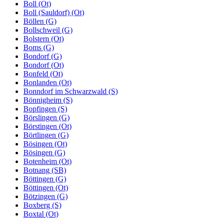
Boll (Ot)
Boll (Sauldorf) (Ot)
Böllen (G)
Bollschweil (G)
Bolstern (Ot)
Boms (G)
Bondorf (G)
Bondorf (Ot)
Bonfeld (Ot)
Bonlanden (Ot)
Bonndorf im Schwarzwald (S)
Bönnigheim (S)
Bopfingen (S)
Börslingen (G)
Börstingen (Ot)
Börtlingen (G)
Bösingen (Ot)
Bösingen (G)
Botenheim (Ot)
Botnang (SB)
Böttingen (G)
Böttingen (Ot)
Bötzingen (G)
Boxberg (S)
Boxtal (Ot)