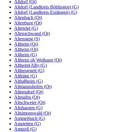
Altdorf (Ot)
Altdorf (Landkreis Böblingen) (G)
Altdorf (Landkreis Esslingen) (G)
Altenbach (Ot)
Altenburg (Ot)
Altenriet (G)
Altenschwand (Ot)
Altensteig (S)
Altheim (Ot)
Altheim (Ot)
Altheim (G)
Altheim ob Weihung (Ot)
Altheim(Alb) (G)
Althengstett (G)
Althütte (G)
Altlußheim (G)
Altmannshofen (Ot)
Altneudorf (Ot)
Altnuifra (Ot)
Altschweier (Ot)
Altshausen (G)
Altsimonswald (Ot)
Ammerbuch (G)
Amstetten (G)
Amtzell (G)