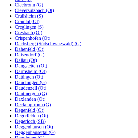
Cleebronn (G)
Cleversulzbach (Ot)
Crailsheim (S)
Craintal (Ot)
Creglingen (S)
Cresbach (Ot)
Crispenhofen (Ot)
Dachsberg (Südschwarzwald) (G)
Dahenfeld (Ot)
Daisendorf (G)
Dallau (Ot)
Dangstetten (Ot)
Darmsheim (Ot)
Dattingen (Ot)
Dauchingen (G)
Daudenzell (Ot)
Dautmergen (G)
Daxlanden (Ot)
Deckenpfronn (G)
Degenfeld (Ot)
Degerfelden (Ot)
Degerloch (SB)
Deggenhausen (Ot)
Deggenhausertal (G)
Deggingen (G)