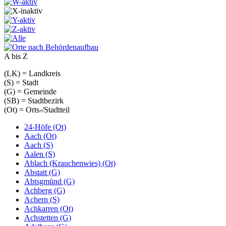
A bis Z
(LK) = Landkreis
(S) = Stadt
(G) = Gemeinde
(SB) = Stadtbezirk
(Ot) = Orts-/Stadtteil
24-Höfe (Ot)
Aach (Ot)
Aach (S)
Aalen (S)
Ablach (Krauchenwies) (Ot)
Abstatt (G)
Abtsgmünd (G)
Achberg (G)
Achern (S)
Achkarren (Ot)
Achstetten (G)