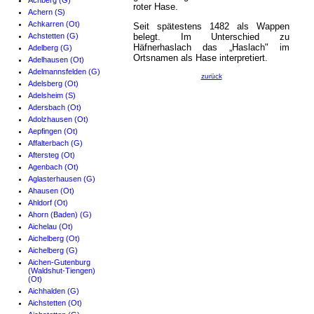
Achberg (G)
roter Hase.
Achern (S)
Achkarren (Ot)
Seit spätestens 1482 als Wappen
Achstetten (G)
belegt. Im Unterschied zu
Häfnerhaslach das „Haslach" im
Adelberg (G)
Ortsnamen als Hase interpretiert.
Adelhausen (Ot)
Adelmannsfelden (G)
zurück
Adelsberg (Ot)
Adelsheim (S)
Adersbach (Ot)
Adolzhausen (Ot)
Aepfingen (Ot)
Affalterbach (G)
Aftersteg (Ot)
Agenbach (Ot)
Aglasterhausen (G)
Ahausen (Ot)
Ahldorf (Ot)
Ahorn (Baden) (G)
Aichelau (Ot)
Aichelberg (Ot)
Aichelberg (G)
Aichen-Gutenburg
(Waldshut-Tiengen)
(Ot)
Aichhalden (G)
Aichstetten (Ot)