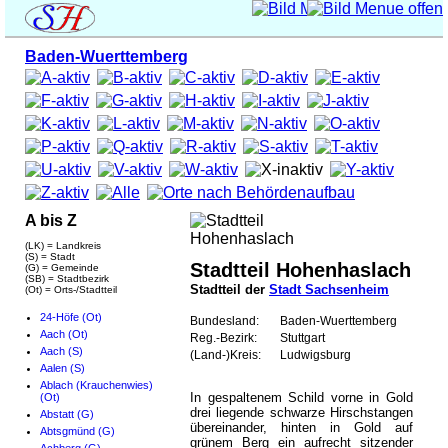
Baden-Wuerttemberg
A bis Z
(LK) = Landkreis
(S) = Stadt
Stadtteil Hohenhaslach
(G) = Gemeinde
(SB) = Stadtbezirk
Stadtteil der
Stadt Sachsenheim
(Ot) = Orts-/Stadtteil
24-Höfe (Ot)
Bundesland:
Baden-Wuerttemberg
Aach (Ot)
Reg.-Bezirk:
Stuttgart
Aach (S)
(Land-)Kreis:
Ludwigsburg
Aalen (S)
Ablach (Krauchenwies)
In gespaltenem Schild vorne in Gold
(Ot)
drei liegende schwarze Hirschstangen
Abstatt (G)
übereinander, hinten in Gold auf
Abtsgmünd (G)
grünem Berg ein aufrecht sitzender