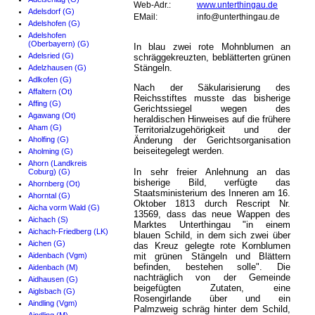
Web-Adr.:
www.unterthingau.de
Adelsdorf (G)
EMail:
info@unterthingau.de
Adelshofen (G)
Adelshofen
(Oberbayern) (G)
In blau zwei rote Mohnblumen an
Adelsried (G)
schräggekreuzten, beblätterten grünen
Stängeln.
Adelzhausen (G)
Adlkofen (G)
Nach der Säkularisierung des
Affaltern (Ot)
Reichsstiftes musste das bisherige
Affing (G)
Gerichtssiegel wegen des
Agawang (Ot)
heraldischen Hinweises auf die frühere
Aham (G)
Territorialzugehörigkeit und der
Aholfing (G)
Änderung der Gerichtsorganisation
beiseitegelegt werden.
Aholming (G)
Ahorn (Landkreis
In sehr freier Anlehnung an das
Coburg) (G)
bisherige Bild, verfügte das
Ahornberg (Ot)
Staatsministerium des Inneren am 16.
Ahorntal (G)
Oktober 1813 durch Rescript Nr.
Aicha vorm Wald (G)
13569, dass das neue Wappen des
Aichach (S)
Marktes Unterthingau "in einem
Aichach-Friedberg (LK)
blauen Schild, in dem sich zwei über
Aichen (G)
das Kreuz gelegte rote Kornblumen
Aidenbach (Vgm)
mit grünen Stängeln und Blättern
befinden, bestehen solle". Die
Aidenbach (M)
nachträglich von der Gemeinde
Aidhausen (G)
beigefügten Zutaten, eine
Aiglsbach (G)
Rosengirlande über und ein
Aindling (Vgm)
Palmzweig schräg hinter dem Schild,