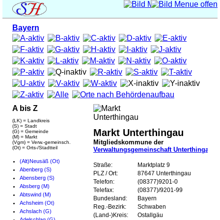
Bayern
A bis Z
(LK) = Landkreis
(S) = Stadt
Markt Unterthingau
(G) = Gemeinde
(M) = Markt
Mitgliedskommune der
(Vgm) = Verw.-gemeinsch.
(Ot) = Orts-/Stadtteil
Verwaltungsgemeinschaft Unterthingau
(Alt)Neusäß (Ot)
Straße:
Marktplatz 9
Abenberg (S)
PLZ / Ort:
87647 Unterthingau
Abensberg (S)
Telefon:
(08377)9201-0
Absberg (M)
Telefax:
(08377)/9201-99
Abtswind (M)
Bundesland:
Bayern
Achsheim (Ot)
Reg.-Bezirk:
Schwaben
Achslach (G)
(Land-)Kreis:
Ostallgäu
Adelschlag (G)