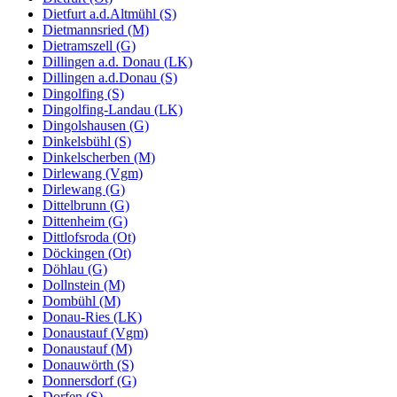
Dietfurt a.d.Altmühl (S)
Dietmannsried (M)
Dietramszell (G)
Dillingen a.d. Donau (LK)
Dillingen a.d.Donau (S)
Dingolfing (S)
Dingolfing-Landau (LK)
Dingolshausen (G)
Dinkelsbühl (S)
Dinkelscherben (M)
Dirlewang (Vgm)
Dirlewang (G)
Dittelbrunn (G)
Dittenheim (G)
Dittlofsroda (Ot)
Döckingen (Ot)
Döhlau (G)
Dollnstein (M)
Dombühl (M)
Donau-Ries (LK)
Donaustauf (Vgm)
Donaustauf (M)
Donauwörth (S)
Donnersdorf (G)
Dorfen (S)