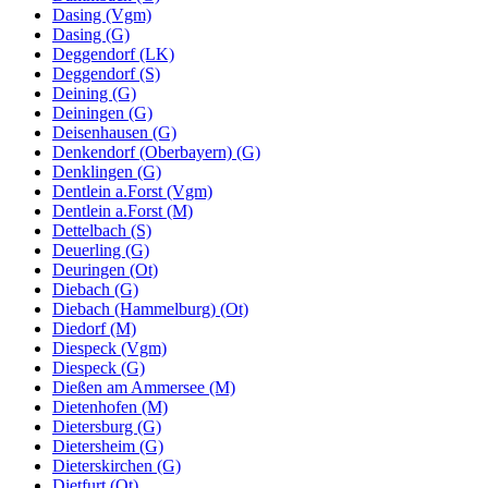
Dasing (Vgm)
Dasing (G)
Deggendorf (LK)
Deggendorf (S)
Deining (G)
Deiningen (G)
Deisenhausen (G)
Denkendorf (Oberbayern) (G)
Denklingen (G)
Dentlein a.Forst (Vgm)
Dentlein a.Forst (M)
Dettelbach (S)
Deuerling (G)
Deuringen (Ot)
Diebach (G)
Diebach (Hammelburg) (Ot)
Diedorf (M)
Diespeck (Vgm)
Diespeck (G)
Dießen am Ammersee (M)
Dietenhofen (M)
Dietersburg (G)
Dietersheim (G)
Dieterskirchen (G)
Dietfurt (Ot)