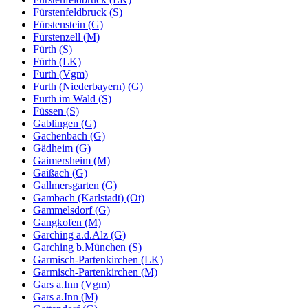
Fürstenfeldbruck (S)
Fürstenstein (G)
Fürstenzell (M)
Fürth (S)
Fürth (LK)
Furth (Vgm)
Furth (Niederbayern) (G)
Furth im Wald (S)
Füssen (S)
Gablingen (G)
Gachenbach (G)
Gädheim (G)
Gaimersheim (M)
Gaißach (G)
Gallmersgarten (G)
Gambach (Karlstadt) (Ot)
Gammelsdorf (G)
Gangkofen (M)
Garching a.d.Alz (G)
Garching b.München (S)
Garmisch-Partenkirchen (LK)
Garmisch-Partenkirchen (M)
Gars a.Inn (Vgm)
Gars a.Inn (M)