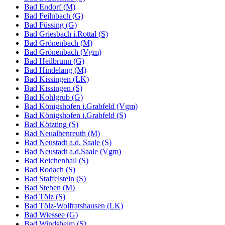
Bad Endorf (M)
Bad Feilnbach (G)
Bad Füssing (G)
Bad Griesbach i.Rottal (S)
Bad Grönenbach (M)
Bad Grönenbach (Vgm)
Bad Heilbrunn (G)
Bad Hindelang (M)
Bad Kissingen (LK)
Bad Kissingen (S)
Bad Kohlgrub (G)
Bad Königshofen i.Grabfeld (Vgm)
Bad Königshofen i.Grabfeld (S)
Bad Kötzting (S)
Bad Neualbenreuth (M)
Bad Neustadt a.d. Saale (S)
Bad Neustadt a.d.Saale (Vgm)
Bad Reichenhall (S)
Bad Rodach (S)
Bad Staffelstein (S)
Bad Steben (M)
Bad Tölz (S)
Bad Tölz-Wolfratshausen (LK)
Bad Wiessee (G)
Bad Windsheim (S)