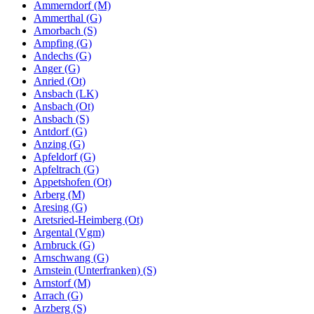
Ammerndorf (M)
Ammerthal (G)
Amorbach (S)
Ampfing (G)
Andechs (G)
Anger (G)
Anried (Ot)
Ansbach (LK)
Ansbach (Ot)
Ansbach (S)
Antdorf (G)
Anzing (G)
Apfeldorf (G)
Apfeltrach (G)
Appetshofen (Ot)
Arberg (M)
Aresing (G)
Aretsried-Heimberg (Ot)
Argental (Vgm)
Arnbruck (G)
Arnschwang (G)
Arnstein (Unterfranken) (S)
Arnstorf (M)
Arrach (G)
Arzberg (S)