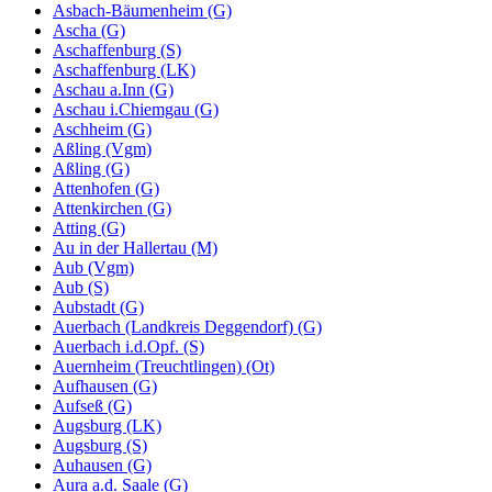
Asbach-Bäumenheim (G)
Ascha (G)
Aschaffenburg (S)
Aschaffenburg (LK)
Aschau a.Inn (G)
Aschau i.Chiemgau (G)
Aschheim (G)
Aßling (Vgm)
Aßling (G)
Attenhofen (G)
Attenkirchen (G)
Atting (G)
Au in der Hallertau (M)
Aub (Vgm)
Aub (S)
Aubstadt (G)
Auerbach (Landkreis Deggendorf) (G)
Auerbach i.d.Opf. (S)
Auernheim (Treuchtlingen) (Ot)
Aufhausen (G)
Aufseß (G)
Augsburg (LK)
Augsburg (S)
Auhausen (G)
Aura a.d. Saale (G)