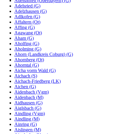
Adelshofen (Oberbayern) (G)
Adelsried (G)
Adelzhausen (G)
Adlkofen (G)
Affaltern (Ot)
Affing (G)
Agawang (Ot)
Aham (G)
Aholfing (G)
Aholming (G)
Ahorn (Landkreis Coburg) (G)
Ahornberg (Ot)
Ahorntal (G)
Aicha vorm Wald (G)
Aichach (S)
Aichach-Friedberg (LK)
Aichen (G)
Aidenbach (Vgm)
Aidenbach (M)
Aidhausen (G)
Aiglsbach (G)
Aindling (Vgm)
Aindling (M)
Ainring (G)
Aislingen (M)