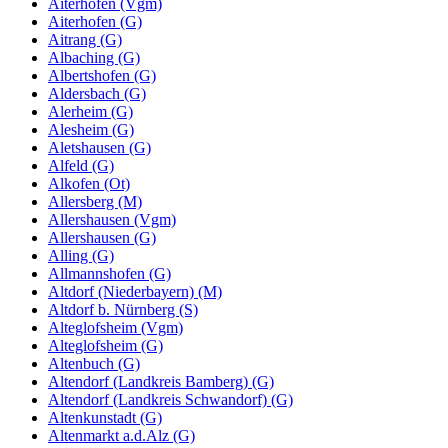
Aiterhofen (Vgm)
Aiterhofen (G)
Aitrang (G)
Albaching (G)
Albertshofen (G)
Aldersbach (G)
Alerheim (G)
Alesheim (G)
Aletshausen (G)
Alfeld (G)
Alkofen (Ot)
Allersberg (M)
Allershausen (Vgm)
Allershausen (G)
Alling (G)
Allmannshofen (G)
Altdorf (Niederbayern) (M)
Altdorf b. Nürnberg (S)
Alteglofsheim (Vgm)
Alteglofsheim (G)
Altenbuch (G)
Altendorf (Landkreis Bamberg) (G)
Altendorf (Landkreis Schwandorf) (G)
Altenkunstadt (G)
Altenmarkt a.d.Alz (G)