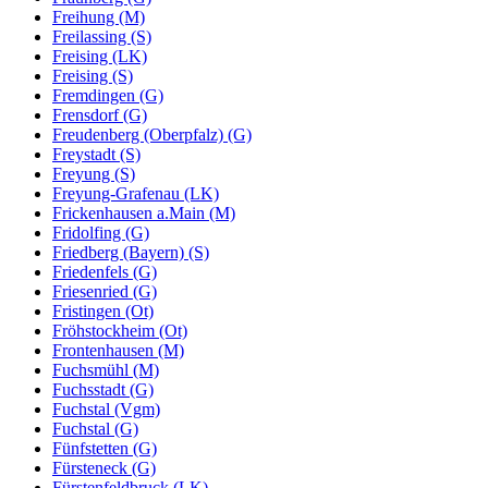
Freihung (M)
Freilassing (S)
Freising (LK)
Freising (S)
Fremdingen (G)
Frensdorf (G)
Freudenberg (Oberpfalz) (G)
Freystadt (S)
Freyung (S)
Freyung-Grafenau (LK)
Frickenhausen a.Main (M)
Fridolfing (G)
Friedberg (Bayern) (S)
Friedenfels (G)
Friesenried (G)
Fristingen (Ot)
Fröhstockheim (Ot)
Frontenhausen (M)
Fuchsmühl (M)
Fuchsstadt (G)
Fuchstal (Vgm)
Fuchstal (G)
Fünfstetten (G)
Fürsteneck (G)
Fürstenfeldbruck (LK)