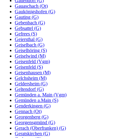
Gattendorf (G)
Gauaschach (Ot)
Gaukönigshofen (G)
Gauting (G)
Gebenbach (G)
Gebsattel (G)
Gefrees (S)
Geiersthal (G)
Geiselbach (G)
Geiselhöring (S)
Geiselwind (M)
Geisenfeld (Vgm)
Geisenfeld (S)
Geisenhausen (M)
Gelchsheim (M)
Geldersheim (G)
Geltendorf (G)
Gemünden a. Main (Vgm)
Gemünden a.Main (S)
Genderkingen (G)
Gennach (Ot)
Georgenberg (G)
Georgensgmünd (G)
Gerach (Oberfranken) (G)
Geratskirchen (G)