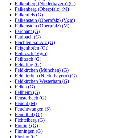
Falkenberg (Niederbayern) (G)
Falkenberg (Oberpfalz) (M)
Falkenfels (G)
Falkenstein (Oberpfalz) (Vgm)
Falkenstein (Oberpfalz) (M)
Farchant (G)
Faulbach (G)
Feichten a.d.Alz (G)
Feigenhofen (Ot)
Feilitzsch (Vgm)
Feilitzsch (G)
Feldafing (G)
Feldkirchen (München) (G)
Feldkirchen (Niederbayern) (G)
Feldkirchen-Westerham (G)
Fellen (G)
Fellheim (G)
Fensterbach (G)
Feucht (M)
Feuchtwangen (S)
Feuerthal (Ot)
Fichtelberg (G)
Finning (G)
Finningen (G)
Finsing (G)