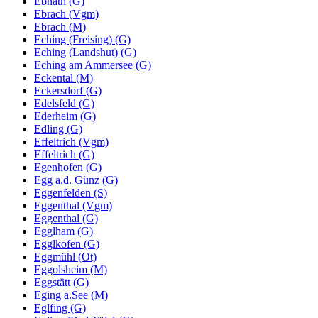
Ebnath (G)
Ebrach (Vgm)
Ebrach (M)
Eching (Freising) (G)
Eching (Landshut) (G)
Eching am Ammersee (G)
Eckental (M)
Eckersdorf (G)
Edelsfeld (G)
Ederheim (G)
Edling (G)
Effeltrich (Vgm)
Effeltrich (G)
Egenhofen (G)
Egg a.d. Günz (G)
Eggenfelden (S)
Eggenthal (Vgm)
Eggenthal (G)
Egglham (G)
Egglkofen (G)
Eggmühl (Ot)
Eggolsheim (M)
Eggstätt (G)
Eging a.See (M)
Eglfing (G)