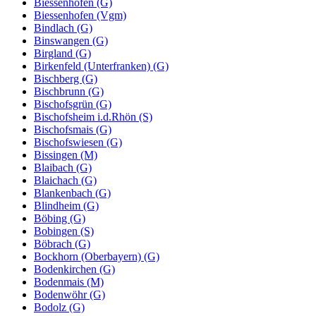
Biessenhofen (G)
Biessenhofen (Vgm)
Bindlach (G)
Binswangen (G)
Birgland (G)
Birkenfeld (Unterfranken) (G)
Bischberg (G)
Bischbrunn (G)
Bischofsgrün (G)
Bischofsheim i.d.Rhön (S)
Bischofsmais (G)
Bischofswiesen (G)
Bissingen (M)
Blaibach (G)
Blaichach (G)
Blankenbach (G)
Blindheim (G)
Böbing (G)
Bobingen (S)
Böbrach (G)
Bockhorn (Oberbayern) (G)
Bodenkirchen (G)
Bodenmais (M)
Bodenwöhr (G)
Bodolz (G)