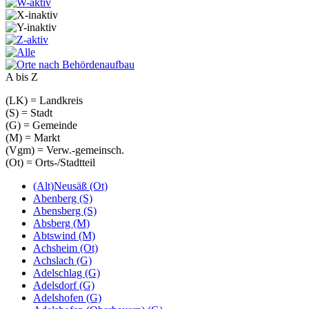
A bis Z
(LK) = Landkreis
(S) = Stadt
(G) = Gemeinde
(M) = Markt
(Vgm) = Verw.-gemeinsch.
(Ot) = Orts-/Stadtteil
(Alt)Neusäß (Ot)
Abenberg (S)
Abensberg (S)
Absberg (M)
Abtswind (M)
Achsheim (Ot)
Achslach (G)
Adelschlag (G)
Adelsdorf (G)
Adelshofen (G)