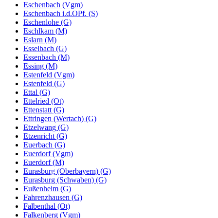
Eschenbach (Vgm)
Eschenbach i.d.OPf. (S)
Eschenlohe (G)
Eschlkam (M)
Eslarn (M)
Esselbach (G)
Essenbach (M)
Essing (M)
Estenfeld (Vgm)
Estenfeld (G)
Ettal (G)
Ettelried (Ot)
Ettenstatt (G)
Ettringen (Wertach) (G)
Etzelwang (G)
Etzenricht (G)
Euerbach (G)
Euerdorf (Vgm)
Euerdorf (M)
Eurasburg (Oberbayern) (G)
Eurasburg (Schwaben) (G)
Eußenheim (G)
Fahrenzhausen (G)
Falbenthal (Ot)
Falkenberg (Vgm)