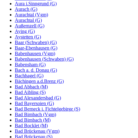
Aura i.Sinngrund (G)
Aurach (G)
Aurachtal (Vgm)
Aurachtal (G)
Außernzell (G)
Aying (G)
Aystetten (G)
Baar (Schwaben) (G)
Baar-Ebenhausen (G)
Babenhausen (Vgm)
Babenhausen (Schwaben) (G)
Babensham (G)
Bach a. d. Donau (G)
Bachhagel (G)
Bächingen a.d.Brenz (G)
Bad Abbach (M)
Bad Aibling (S)
Bad Alexandersbad (G)
Bad Bayersoien (G)
Bad Berneck i. Fichtelgebirge (S)
Bad Birnbach (Vgm)
Bad Birnbach (M)
Bad Bocklet (M)
Bad Brückenau (Vgm)
Bad Brückenau (S)