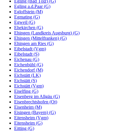
Egling (Bad Tölz) (G)
Egling a.d.Paar (G)
Egloffstein (M)
Egmating (G)
Egweil (G)
Ehekirchen (G)
Ehingen (Landkreis Augsburg) (G)
Ehingen (Mittelfranken) (G)
Ehingen am Ries (G)
Eibelstadt (Vgm)
Eibelstadt (S)
Eichenau (G)
Eichenbühl (G)
Eichendorf (M)
Eichstätt (LK)
Eichstätt (S)
Eichstätt (Vgm)
Eiselfing (G)
Eisenberg im Allgäu (G)
Eisenbrechtshofen (Ot)
Eisenheim (M)
Eisingen (Bayern) (G)
Eitensheim (Vgm)
Eitensheim (G)
Eitting (G)