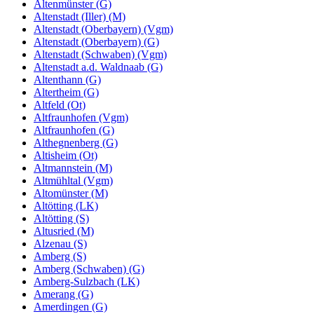
Altenmünster (G)
Altenstadt (Iller) (M)
Altenstadt (Oberbayern) (Vgm)
Altenstadt (Oberbayern) (G)
Altenstadt (Schwaben) (Vgm)
Altenstadt a.d. Waldnaab (G)
Altenthann (G)
Altertheim (G)
Altfeld (Ot)
Altfraunhofen (Vgm)
Altfraunhofen (G)
Althegnenberg (G)
Altisheim (Ot)
Altmannstein (M)
Altmühltal (Vgm)
Altomünster (M)
Altötting (LK)
Altötting (S)
Altusried (M)
Alzenau (S)
Amberg (S)
Amberg (Schwaben) (G)
Amberg-Sulzbach (LK)
Amerang (G)
Amerdingen (G)