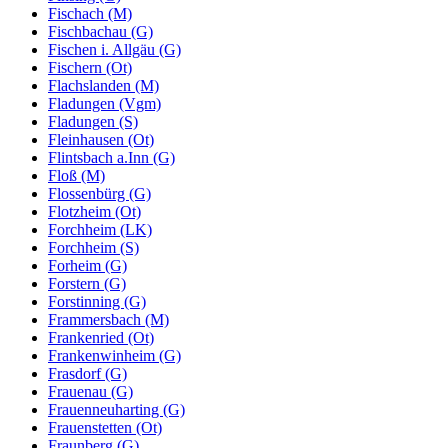
Fischach (M)
Fischbachau (G)
Fischen i. Allgäu (G)
Fischern (Ot)
Flachslanden (M)
Fladungen (Vgm)
Fladungen (S)
Fleinhausen (Ot)
Flintsbach a.Inn (G)
Floß (M)
Flossenbürg (G)
Flotzheim (Ot)
Forchheim (LK)
Forchheim (S)
Forheim (G)
Forstern (G)
Forstinning (G)
Frammersbach (M)
Frankenried (Ot)
Frankenwinheim (G)
Frasdorf (G)
Frauenau (G)
Frauenneuharting (G)
Frauenstetten (Ot)
Fraunberg (G)