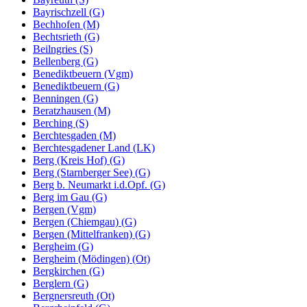
Bayrischzell (G)
Bechhofen (M)
Bechtsrieth (G)
Beilngries (S)
Bellenberg (G)
Benediktbeuern (Vgm)
Benediktbeuern (G)
Benningen (G)
Beratzhausen (M)
Berching (S)
Berchtesgaden (M)
Berchtesgadener Land (LK)
Berg (Kreis Hof) (G)
Berg (Starnberger See) (G)
Berg b. Neumarkt i.d.Opf. (G)
Berg im Gau (G)
Bergen (Vgm)
Bergen (Chiemgau) (G)
Bergen (Mittelfranken) (G)
Bergheim (G)
Bergheim (Mödingen) (Ot)
Bergkirchen (G)
Berglern (G)
Bergnersreuth (Ot)