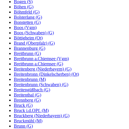
Bogen (S)
Böhen (G)
Böhmfeld (G)
Bolsterlang (G)
Bonstetten (G)
Boos (Vgm)
Boos (Schwaben) (G)
Böttigheim (Ot)
Brand (Oberpfalz) (G)
Brannenburg (G)
Breitbrunn (G)
Breitbrunn a.Chiemsee (Vgm)
Breitbrunn a.Chiemsee (G)
Breitenberg (Niederbayern) (G)
Breitenbronn (Dinkelscherben) (Ot)
Breitenbrunn (M)
Breitenbrunn (Schwaben) (G)
Breitengüßbach (G)
Breitenthal (G)
Brennberg (G)
Bruck (G)
Bruck i.d.OPf. (M)
Bruckberg (Niederbayern) (G)
Bruckmühl (M)
Brunn (G)