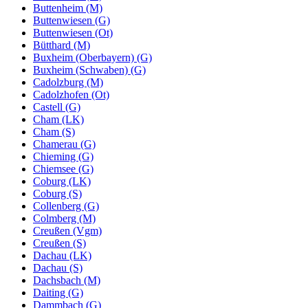
Buttenheim (M)
Buttenwiesen (G)
Buttenwiesen (Ot)
Bütthard (M)
Buxheim (Oberbayern) (G)
Buxheim (Schwaben) (G)
Cadolzburg (M)
Cadolzhofen (Ot)
Castell (G)
Cham (LK)
Cham (S)
Chamerau (G)
Chieming (G)
Chiemsee (G)
Coburg (LK)
Coburg (S)
Collenberg (G)
Colmberg (M)
Creußen (Vgm)
Creußen (S)
Dachau (LK)
Dachau (S)
Dachsbach (M)
Daiting (G)
Dammbach (G)