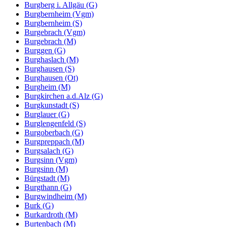
Burgberg i. Allgäu (G)
Burgbernheim (Vgm)
Burgbernheim (S)
Burgebrach (Vgm)
Burgebrach (M)
Burggen (G)
Burghaslach (M)
Burghausen (S)
Burghausen (Ot)
Burgheim (M)
Burgkirchen a.d.Alz (G)
Burgkunstadt (S)
Burglauer (G)
Burglengenfeld (S)
Burgoberbach (G)
Burgpreppach (M)
Burgsalach (G)
Burgsinn (Vgm)
Burgsinn (M)
Bürgstadt (M)
Burgthann (G)
Burgwindheim (M)
Burk (G)
Burkardroth (M)
Burtenbach (M)