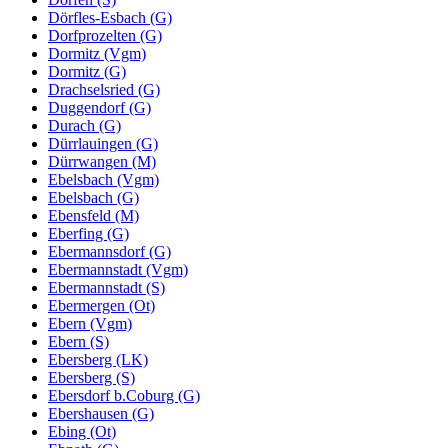
Dörfles-Esbach (G)
Dorfprozelten (G)
Dormitz (Vgm)
Dormitz (G)
Drachselsried (G)
Duggendorf (G)
Durach (G)
Dürrlauingen (G)
Dürrwangen (M)
Ebelsbach (Vgm)
Ebelsbach (G)
Ebensfeld (M)
Eberfing (G)
Ebermannsdorf (G)
Ebermannstadt (Vgm)
Ebermannstadt (S)
Ebermergen (Ot)
Ebern (Vgm)
Ebern (S)
Ebersberg (LK)
Ebersberg (S)
Ebersdorf b.Coburg (G)
Ebershausen (G)
Ebing (Ot)