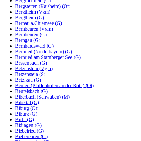
Bergrheinfeld (G)
Bergstetten (Kaisheim) (Ot)
Bergtheim (Vgm)
Bergtheim (G)
Bernau a.Chiemsee (G)
Bernbeuren (Vgm)
Bernbeuren (G)
Berngau (G)
Bernhardswald (G)
Bernried (Niederbayern) (G)
Bernried am Starnberger See (G)
Bessenbach (G)
Betzenstein (Vgm)
Betzenstein (S)
Betzigau (G)
Beuren (Pfaffenhofen an der Roth) (Ot)
Beutelsbach (G)
Biberbach (Schwaben) (M)
Bibertal (G)
Biburg (Ot)
Biburg (G)
Bichl (G)
Bidingen (G)
Biebelried (G)
Bieberehren (G)