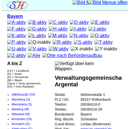
Bayern
A bis Z
(LK) = Landkreis
(S) = Stadt
Verwaltungsgemeinschaft
(G) = Gemeinde
(M) = Markt
Argental
(Vgm) = Verw.-gemeinsch.
(Ot) = Orts-/Stadtteil
(Alt)Neusäß (Ot)
Straße:
Mühlenstraße 1
Abenberg (S)
PLZ / Ort:
88167 Röthenbach
Abensberg (S)
Telefon:
(08384)18-0
Absberg (M)
Telefax:
(08384)18-28
Abtswind (M)
Bundesland:
Bayern
Achsheim (Ot)
Reg.-Bezirk:
Schwaben
Achslach (G)
(Land-)Kreis:
Lindau (Bodensee)
Adelschlag (G)