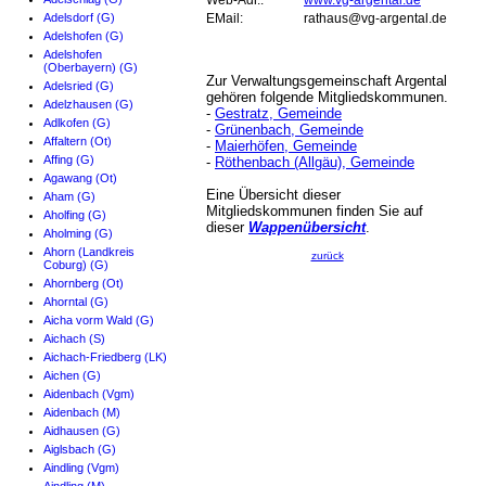
Web-Adr.:
www.vg-argental.de
Adelsdorf (G)
EMail:
rathaus@vg-argental.de
Adelshofen (G)
Adelshofen
(Oberbayern) (G)
Zur Verwaltungsgemeinschaft Argental
Adelsried (G)
gehören folgende Mitgliedskommunen.
Adelzhausen (G)
-
Gestratz, Gemeinde
Adlkofen (G)
-
Grünenbach, Gemeinde
Affaltern (Ot)
-
Maierhöfen, Gemeinde
Affing (G)
-
Röthenbach (Allgäu), Gemeinde
Agawang (Ot)
Eine Übersicht dieser
Aham (G)
Mitgliedskommunen finden Sie auf
Aholfing (G)
dieser
Wappenübersicht
.
Aholming (G)
Ahorn (Landkreis
zurück
Coburg) (G)
Ahornberg (Ot)
Ahorntal (G)
Aicha vorm Wald (G)
Aichach (S)
Aichach-Friedberg (LK)
Aichen (G)
Aidenbach (Vgm)
Aidenbach (M)
Aidhausen (G)
Aiglsbach (G)
Aindling (Vgm)