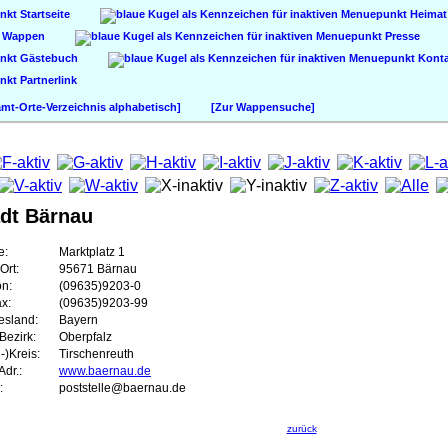
Startseite
Heimat
Wappen
Presse
Gästebuch
Konta
Partnerlink
t-Orte-Verzeichnis alphabetisch]
[Zur Wappensuche]
dt Bärnau
e:
Marktplatz 1
Ort:
95671 Bärnau
on:
(09635)9203-0
ax:
(09635)9203-99
esland:
Bayern
Bezirk:
Oberpfalz
-)Kreis:
Tirschenreuth
dr.:
www.baernau.de
:
poststelle@baernau.de
zurück