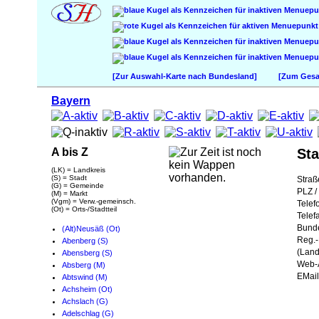
[Zur Auswahl-Karte nach Bundesland]
[Zum Gesam
Bayern
A bis Z
Sta
(LK) = Landkreis
(S) = Stadt
Straß
(G) = Gemeinde
PLZ / 
(M) = Markt
(Vgm) = Verw.-gemeinsch.
Telef
(Ot) = Orts-/Stadtteil
Telef
Bund
(Alt)Neusäß (Ot)
Reg.-
Abenberg (S)
(Land
Abensberg (S)
Web-A
Absberg (M)
EMail
Abtswind (M)
Achsheim (Ot)
Achslach (G)
Adelschlag (G)