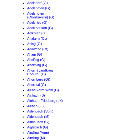
Adelsdorf (G)
Adelshofen (G)
Adelshofen
(Oberbayern) (G)
Adelsried (G)
Adelzhausen (G)
Adlkofen (G)
Affaltern (Ot)
Affing (G)
Agawang (Ot)
Aham (G)
Aholfing (G)
Aholming (G)
Ahorn (Landkreis
Coburg) (G)
Ahornberg (Ot)
Ahorntal (G)
Aicha vorm Wald (G)
Aichach (S)
Aichach-Friedberg (LK)
Aichen (G)
Aidenbach (Vgm)
Aidenbach (M)
Aidhausen (G)
Aiglsbach (G)
Aindling (Vgm)
Aindling (M)