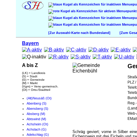
[Zur Auswahl-Karte nach Bundesland]
[Zum Gesam
Bayern
A bis Z
Ge
(LK) = Landkreis
(S) = Stadt
Straß
(G) = Gemeinde
PLZ / 
(M) = Markt
(Vgm) = Verw.-gemeinsch.
Telef
(Ot) = Orts-/Stadtteil
Telef
Bund
(Alt)Neusäß (Ot)
Reg.-
Abenberg (S)
(Land
Abensberg (S)
Web-A
Absberg (M)
EMail
Abtswind (M)
Achsheim (Ot)
Achslach (G)
Schräg geviert; vorne in Silber ein
Adelschlag (G)
Eichenzweig mit drei Eicheln und zwe