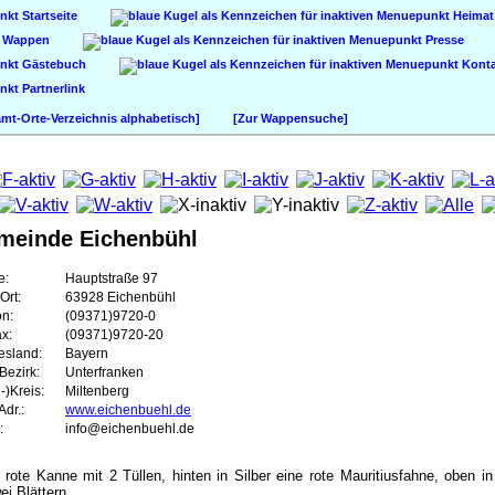
Startseite
Heimat
Wappen
Presse
Gästebuch
Konta
Partnerlink
t-Orte-Verzeichnis alphabetisch]
[Zur Wappensuche]
meinde Eichenbühl
e:
Hauptstraße 97
Ort:
63928 Eichenbühl
on:
(09371)9720-0
ax:
(09371)9720-20
esland:
Bayern
Bezirk:
Unterfranken
-)Kreis:
Miltenberg
dr.:
www.eichenbuehl.de
:
info@eichenbuehl.de
e rote Kanne mit 2 Tüllen, hinten in Silber eine rote Mauritiusfahne, oben i
i Blättern.