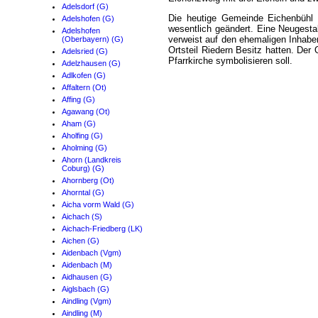
Adelsdorf (G)
Die heutige Gemeinde Eichenbühl 
Adelshofen (G)
wesentlich geändert. Eine Neugest
Adelshofen
verweist auf den ehemaligen Inhabe
(Oberbayern) (G)
Ortsteil Riedern Besitz hatten. Der
Adelsried (G)
Pfarrkirche symbolisieren soll.
Adelzhausen (G)
Adlkofen (G)
Affaltern (Ot)
Affing (G)
Agawang (Ot)
Aham (G)
Aholfing (G)
Aholming (G)
Ahorn (Landkreis
Coburg) (G)
Ahornberg (Ot)
Ahorntal (G)
Aicha vorm Wald (G)
Aichach (S)
Aichach-Friedberg (LK)
Aichen (G)
Aidenbach (Vgm)
Aidenbach (M)
Aidhausen (G)
Aiglsbach (G)
Aindling (Vgm)
Aindling (M)