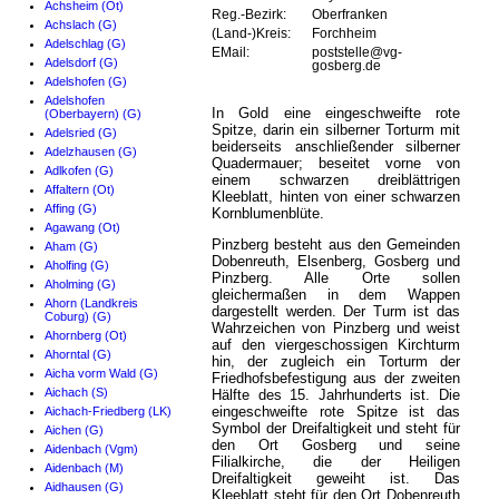
Achsheim (Ot)
Reg.-Bezirk:
Oberfranken
Achslach (G)
(Land-)Kreis:
Forchheim
Adelschlag (G)
EMail:
poststelle@vg-
Adelsdorf (G)
gosberg.de
Adelshofen (G)
Adelshofen
In Gold eine eingeschweifte rote
(Oberbayern) (G)
Spitze, darin ein silberner Torturm mit
Adelsried (G)
beiderseits anschließender silberner
Adelzhausen (G)
Quadermauer; beseitet vorne von
Adlkofen (G)
einem schwarzen dreiblättrigen
Affaltern (Ot)
Kleeblatt, hinten von einer schwarzen
Affing (G)
Kornblumenblüte.
Agawang (Ot)
Pinzberg besteht aus den Gemeinden
Aham (G)
Dobenreuth, Elsenberg, Gosberg und
Aholfing (G)
Pinzberg. Alle Orte sollen
Aholming (G)
gleichermaßen in dem Wappen
Ahorn (Landkreis
dargestellt werden. Der Turm ist das
Coburg) (G)
Wahrzeichen von Pinzberg und weist
Ahornberg (Ot)
auf den viergeschossigen Kirchturm
Ahorntal (G)
hin, der zugleich ein Torturm der
Aicha vorm Wald (G)
Friedhofsbefestigung aus der zweiten
Aichach (S)
Hälfte des 15. Jahrhunderts ist. Die
eingeschweifte rote Spitze ist das
Aichach-Friedberg (LK)
Symbol der Dreifaltigkeit und steht für
Aichen (G)
den Ort Gosberg und seine
Aidenbach (Vgm)
Filialkirche, die der Heiligen
Aidenbach (M)
Dreifaltigkeit geweiht ist. Das
Aidhausen (G)
Kleeblatt steht für den Ort Dobenreuth