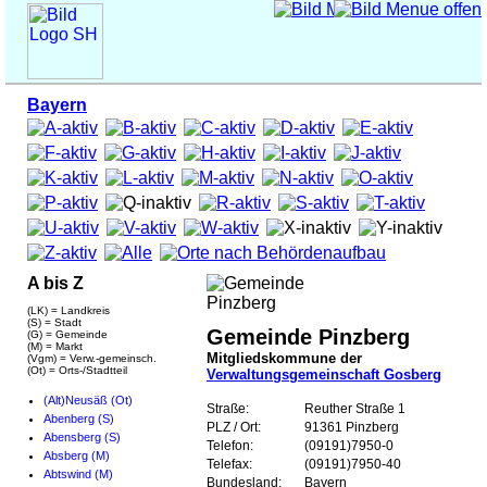
Bayern
A bis Z
(LK) = Landkreis
(S) = Stadt
Gemeinde Pinzberg
(G) = Gemeinde
(M) = Markt
Mitgliedskommune der
(Vgm) = Verw.-gemeinsch.
(Ot) = Orts-/Stadtteil
Verwaltungsgemeinschaft Gosberg
(Alt)Neusäß (Ot)
Straße:
Reuther Straße 1
Abenberg (S)
PLZ / Ort:
91361 Pinzberg
Abensberg (S)
Telefon:
(09191)7950-0
Absberg (M)
Telefax:
(09191)7950-40
Abtswind (M)
Bundesland:
Bayern