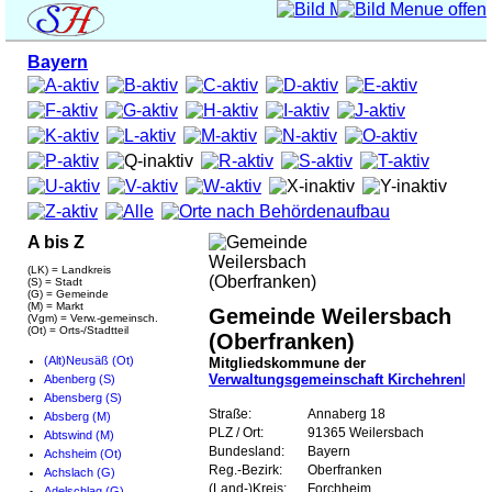
Bayern
A bis Z
(LK) = Landkreis
(S) = Stadt
(G) = Gemeinde
(M) = Markt
Gemeinde Weilersbach
(Vgm) = Verw.-gemeinsch.
(Ot) = Orts-/Stadtteil
(Oberfranken)
(Alt)Neusäß (Ot)
Mitgliedskommune der
Verwaltungsgemeinschaft Kirchehrenbac
Abenberg (S)
Abensberg (S)
Straße:
Annaberg 18
Absberg (M)
PLZ / Ort:
91365 Weilersbach
Abtswind (M)
Bundesland:
Bayern
Achsheim (Ot)
Reg.-Bezirk:
Oberfranken
Achslach (G)
(Land-)Kreis:
Forchheim
Adelschlag (G)