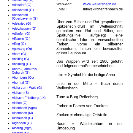
Web-Adr.:
www.weilersbach.de
Adelsdorf (G)
EMail:
info@kirchehrenbach.de
Adelshofen (G)
Adelshofen
(Oberbayern) (G)
Über von Silber und Rot gespaltenem
Adelsried (G)
Spitzenschildfuß im Wellenschnitt
Adelzhausen (G)
gespalten von Rot und Silber, der
Adlkofen (G)
Spaltungslinie aufgelegt eine
Affaltern (Ot)
heraldische Lilie in verwechselten
Affing (G)
Farben, vorne ein silberner
Zinnenturm, hinten ein bewurzelter
Agawang (Ot)
grüner Laubbaum.
Aham (G)
Aholfing (G)
Das Wappen wird seit 1986 geführt
Aholming (G)
und folgendermaßen beschrieben:
Ahorn (Landkreis
Coburg) (G)
Lilie = Symbol für die heilige Anna
Ahornberg (Ot)
Ahorntal (G)
Linie in der Mitte = Bach durch
Aicha vorm Wald (G)
Weilersbach
Aichach (S)
Turm = Burg Reifenberg
Aichach-Friedberg (LK)
Aichen (G)
Farben = Farben von Franken
Aidenbach (Vgm)
Aidenbach (M)
Zacken = ehemalige Ortsteile
Aidhausen (G)
Aiglsbach (G)
Baum = Waldreichtum in der
Umgebung
Aindling (Vgm)