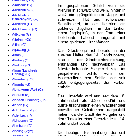
Adelsdorf (G)
Im gespaltenen Schild vorn die
Vierung in schwarz und weiß, hinten in
Adelshofen (G)
weiß ein grüngekleideter Jäger mit
Adelshofen
(Oberbayern) (G)
schwarzem Hut und schwarzem
Schaftstiefel, in der Rechten ein
Adelsried (G)
goldenes Jagdhorn, in der Linken
Adelzhausen (G)
einen Jagdspieß, in der Form einer
Adlkofen (G)
Hellebarde haltend, umgürtet mit
Affaltern (Ot)
einem goldenen Hirschfänger.
Affing (G)
Agawang (Ot)
Das Stadtsiegel ist bereits in der
zweiten Hälfte des 14. Jahrhunderts,
Aham (G)
also mit der Stadtrechtsverleihung,
Aholfing (G)
entstanden und nachweisbar. Das
Aholming (G)
älteste bekannte Siegelbild zeigt im
Ahorn (Landkreis
gespaltenen Schild vorn den
Coburg) (G)
Hohenzollernschen Schild, der seit
Ahornberg (Ot)
1819 entgegengesetzt die Farben
Ahorntal (G)
enthält.
Aicha vorm Wald (G)
Aichach (S)
Das Hinterfeld wird erst seit dem 18.
Aichach-Friedberg (LK)
Jahrhundert als Jäger erklärt und
dürfte ursprünglich einen Wächter oder
Aichen (G)
bewaffneten Geleitsmann dargestellt
Aidenbach (Vgm)
haben, da die Stadt die Aufgabe und
Aidenbach (M)
den Charakter einer Grenzfeste im 14.
Aidhausen (G)
Jahrhundert besaß.
Aiglsbach (G)
Aindling (Vgm)
Die heutige Beschreibung, die seit