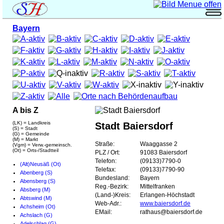
Bayern
A bis Z
(LK) = Landkreis
Stadt Baiersdorf
(S) = Stadt
(G) = Gemeinde
(M) = Markt
Straße:
Waaggasse 2
(Vgm) = Verw.-gemeinsch.
(Ot) = Orts-/Stadtteil
PLZ / Ort:
91083 Baiersdorf
Telefon:
(09133)7790-0
(Alt)Neusäß (Ot)
Telefax:
(09133)7790-90
Abenberg (S)
Bundesland:
Bayern
Abensberg (S)
Reg.-Bezirk:
Mittelfranken
Absberg (M)
(Land-)Kreis:
Erlangen-Höchstadt
Abtswind (M)
Web-Adr.:
www.baiersdorf.de
Achsheim (Ot)
EMail:
rathaus@baiersdorf.de
Achslach (G)
Adelschlag (G)