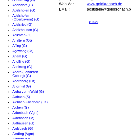
Web-Adr.:
www.goldkronach.de
Adelsdorf (G)
EMail:
poststelle@goldkronach.bayer
Adelshofen (G)
Adelshofen
(Oberbayern) (G)
zurück
Adelsried (G)
Adelzhausen (G)
Adlkofen (G)
Affaltern (Ot)
Affing (G)
Agawang (Ot)
Aham (G)
Aholfing (G)
Aholming (G)
Ahorn (Landkreis
Coburg) (G)
Ahornberg (Ot)
Ahorntal (G)
Aicha vorm Wald (G)
Aichach (S)
Aichach-Friedberg (LK)
Aichen (G)
Aidenbach (Vgm)
Aidenbach (M)
Aidhausen (G)
Aiglsbach (G)
Aindling (Vgm)