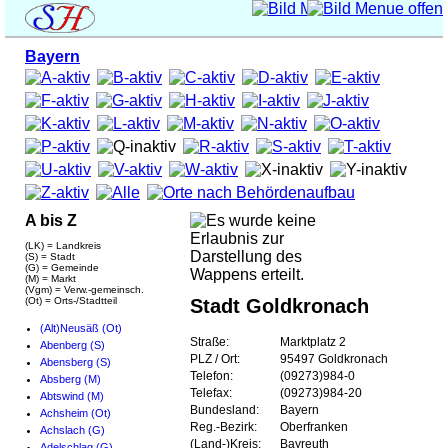
Bayern
A bis Z
(LK) = Landkreis
(S) = Stadt
(G) = Gemeinde
(M) = Markt
(Vgm) = Verw.-gemeinsch.
(Ot) = Orts-/Stadtteil
Stadt Goldkronach
(Alt)Neusäß (Ot)
Straße:
Marktplatz 2
Abenberg (S)
PLZ / Ort:
95497 Goldkronach
Abensberg (S)
Telefon:
(09273)984-0
Absberg (M)
Telefax:
(09273)984-20
Abtswind (M)
Bundesland:
Bayern
Achsheim (Ot)
Reg.-Bezirk:
Oberfranken
Achslach (G)
(Land-)Kreis:
Bayreuth
Adelschlag (G)