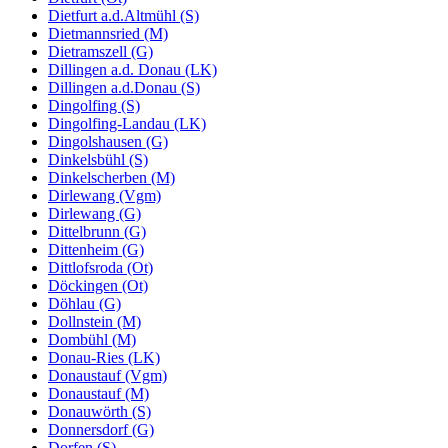
Dietfurt a.d.Altmühl (S)
Dietmannsried (M)
Dietramszell (G)
Dillingen a.d. Donau (LK)
Dillingen a.d.Donau (S)
Dingolfing (S)
Dingolfing-Landau (LK)
Dingolshausen (G)
Dinkelsbühl (S)
Dinkelscherben (M)
Dirlewang (Vgm)
Dirlewang (G)
Dittelbrunn (G)
Dittenheim (G)
Dittlofsroda (Ot)
Döckingen (Ot)
Döhlau (G)
Dollnstein (M)
Dombühl (M)
Donau-Ries (LK)
Donaustauf (Vgm)
Donaustauf (M)
Donauwörth (S)
Donnersdorf (G)
Dorfen (S)