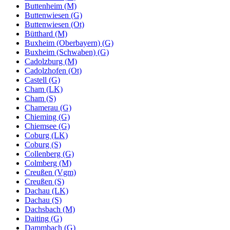
Buttenheim (M)
Buttenwiesen (G)
Buttenwiesen (Ot)
Bütthard (M)
Buxheim (Oberbayern) (G)
Buxheim (Schwaben) (G)
Cadolzburg (M)
Cadolzhofen (Ot)
Castell (G)
Cham (LK)
Cham (S)
Chamerau (G)
Chieming (G)
Chiemsee (G)
Coburg (LK)
Coburg (S)
Collenberg (G)
Colmberg (M)
Creußen (Vgm)
Creußen (S)
Dachau (LK)
Dachau (S)
Dachsbach (M)
Daiting (G)
Dammbach (G)