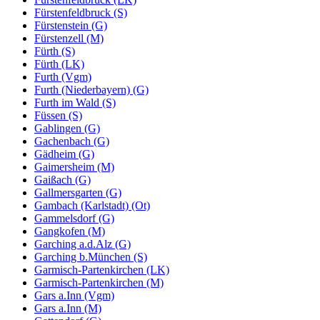
Fürstenfeldbruck (S)
Fürstenstein (G)
Fürstenzell (M)
Fürth (S)
Fürth (LK)
Furth (Vgm)
Furth (Niederbayern) (G)
Furth im Wald (S)
Füssen (S)
Gablingen (G)
Gachenbach (G)
Gädheim (G)
Gaimersheim (M)
Gaißach (G)
Gallmersgarten (G)
Gambach (Karlstadt) (Ot)
Gammelsdorf (G)
Gangkofen (M)
Garching a.d.Alz (G)
Garching b.München (S)
Garmisch-Partenkirchen (LK)
Garmisch-Partenkirchen (M)
Gars a.Inn (Vgm)
Gars a.Inn (M)