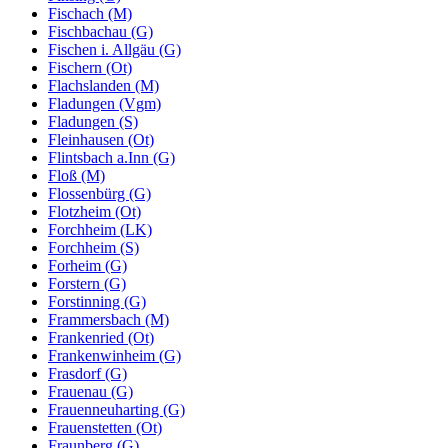
Fischach (M)
Fischbachau (G)
Fischen i. Allgäu (G)
Fischern (Ot)
Flachslanden (M)
Fladungen (Vgm)
Fladungen (S)
Fleinhausen (Ot)
Flintsbach a.Inn (G)
Floß (M)
Flossenbürg (G)
Flotzheim (Ot)
Forchheim (LK)
Forchheim (S)
Forheim (G)
Forstern (G)
Forstinning (G)
Frammersbach (M)
Frankenried (Ot)
Frankenwinheim (G)
Frasdorf (G)
Frauenau (G)
Frauenneuharting (G)
Frauenstetten (Ot)
Fraunberg (G)