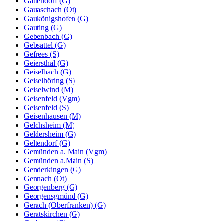
Gattendorf (G)
Gauaschach (Ot)
Gaukönigshofen (G)
Gauting (G)
Gebenbach (G)
Gebsattel (G)
Gefrees (S)
Geiersthal (G)
Geiselbach (G)
Geiselhöring (S)
Geiselwind (M)
Geisenfeld (Vgm)
Geisenfeld (S)
Geisenhausen (M)
Gelchsheim (M)
Geldersheim (G)
Geltendorf (G)
Gemünden a. Main (Vgm)
Gemünden a.Main (S)
Genderkingen (G)
Gennach (Ot)
Georgenberg (G)
Georgensgmünd (G)
Gerach (Oberfranken) (G)
Geratskirchen (G)