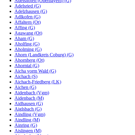
Adelshofen (Oberbayern) (G)
Adelsried (G)
Adelzhausen (G)
Adlkofen (G)
Affaltern (Ot)
Affing (G)
Agawang (Ot)
Aham (G)
Aholfing (G)
Aholming (G)
Ahorn (Landkreis Coburg) (G)
Ahornberg (Ot)
Ahorntal (G)
Aicha vorm Wald (G)
Aichach (S)
Aichach-Friedberg (LK)
Aichen (G)
Aidenbach (Vgm)
Aidenbach (M)
Aidhausen (G)
Aiglsbach (G)
Aindling (Vgm)
Aindling (M)
Ainring (G)
Aislingen (M)