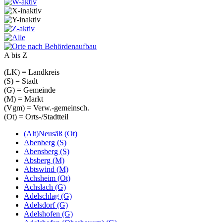
A bis Z
(LK) = Landkreis
(S) = Stadt
(G) = Gemeinde
(M) = Markt
(Vgm) = Verw.-gemeinsch.
(Ot) = Orts-/Stadtteil
(Alt)Neusäß (Ot)
Abenberg (S)
Abensberg (S)
Absberg (M)
Abtswind (M)
Achsheim (Ot)
Achslach (G)
Adelschlag (G)
Adelsdorf (G)
Adelshofen (G)