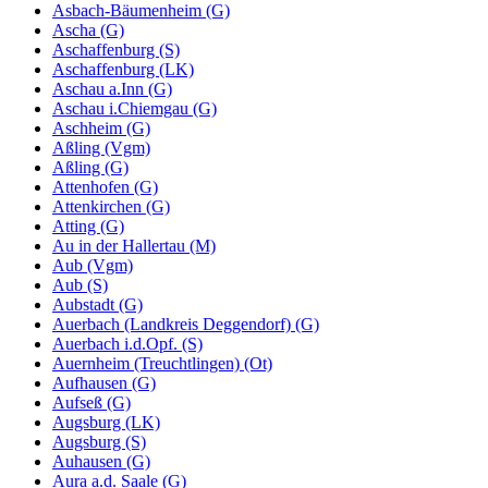
Asbach-Bäumenheim (G)
Ascha (G)
Aschaffenburg (S)
Aschaffenburg (LK)
Aschau a.Inn (G)
Aschau i.Chiemgau (G)
Aschheim (G)
Aßling (Vgm)
Aßling (G)
Attenhofen (G)
Attenkirchen (G)
Atting (G)
Au in der Hallertau (M)
Aub (Vgm)
Aub (S)
Aubstadt (G)
Auerbach (Landkreis Deggendorf) (G)
Auerbach i.d.Opf. (S)
Auernheim (Treuchtlingen) (Ot)
Aufhausen (G)
Aufseß (G)
Augsburg (LK)
Augsburg (S)
Auhausen (G)
Aura a.d. Saale (G)