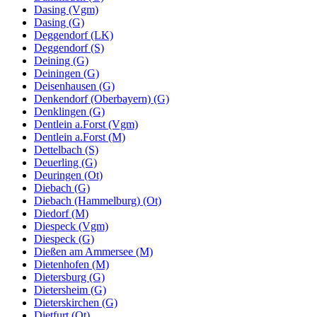
Dasing (Vgm)
Dasing (G)
Deggendorf (LK)
Deggendorf (S)
Deining (G)
Deiningen (G)
Deisenhausen (G)
Denkendorf (Oberbayern) (G)
Denklingen (G)
Dentlein a.Forst (Vgm)
Dentlein a.Forst (M)
Dettelbach (S)
Deuerling (G)
Deuringen (Ot)
Diebach (G)
Diebach (Hammelburg) (Ot)
Diedorf (M)
Diespeck (Vgm)
Diespeck (G)
Dießen am Ammersee (M)
Dietenhofen (M)
Dietersburg (G)
Dietersheim (G)
Dieterskirchen (G)
Dietfurt (Ot)