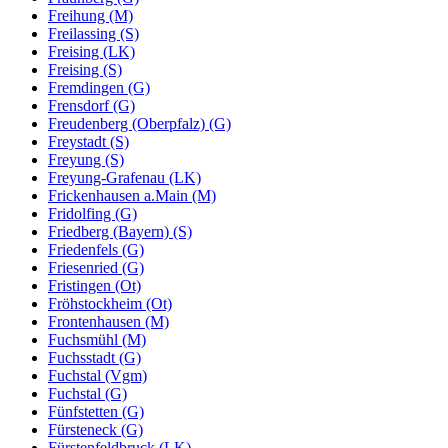
Freihung (M)
Freilassing (S)
Freising (LK)
Freising (S)
Fremdingen (G)
Frensdorf (G)
Freudenberg (Oberpfalz) (G)
Freystadt (S)
Freyung (S)
Freyung-Grafenau (LK)
Frickenhausen a.Main (M)
Fridolfing (G)
Friedberg (Bayern) (S)
Friedenfels (G)
Friesenried (G)
Fristingen (Ot)
Fröhstockheim (Ot)
Frontenhausen (M)
Fuchsmühl (M)
Fuchsstadt (G)
Fuchstal (Vgm)
Fuchstal (G)
Fünfstetten (G)
Fürsteneck (G)
Fürstenfeldbruck (LK)