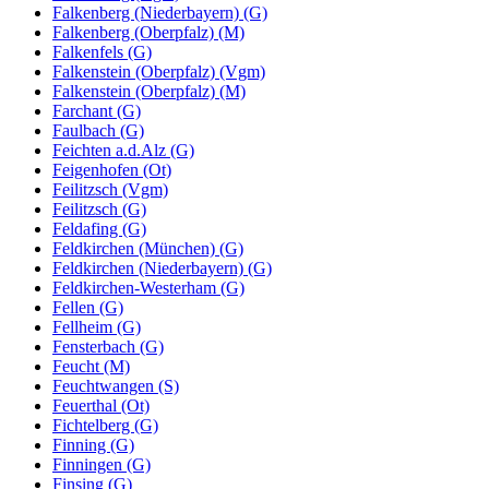
Falkenberg (Niederbayern) (G)
Falkenberg (Oberpfalz) (M)
Falkenfels (G)
Falkenstein (Oberpfalz) (Vgm)
Falkenstein (Oberpfalz) (M)
Farchant (G)
Faulbach (G)
Feichten a.d.Alz (G)
Feigenhofen (Ot)
Feilitzsch (Vgm)
Feilitzsch (G)
Feldafing (G)
Feldkirchen (München) (G)
Feldkirchen (Niederbayern) (G)
Feldkirchen-Westerham (G)
Fellen (G)
Fellheim (G)
Fensterbach (G)
Feucht (M)
Feuchtwangen (S)
Feuerthal (Ot)
Fichtelberg (G)
Finning (G)
Finningen (G)
Finsing (G)