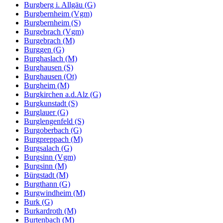
Burgberg i. Allgäu (G)
Burgbernheim (Vgm)
Burgbernheim (S)
Burgebrach (Vgm)
Burgebrach (M)
Burggen (G)
Burghaslach (M)
Burghausen (S)
Burghausen (Ot)
Burgheim (M)
Burgkirchen a.d.Alz (G)
Burgkunstadt (S)
Burglauer (G)
Burglengenfeld (S)
Burgoberbach (G)
Burgpreppach (M)
Burgsalach (G)
Burgsinn (Vgm)
Burgsinn (M)
Bürgstadt (M)
Burgthann (G)
Burgwindheim (M)
Burk (G)
Burkardroth (M)
Burtenbach (M)