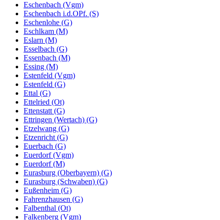
Eschenbach (Vgm)
Eschenbach i.d.OPf. (S)
Eschenlohe (G)
Eschlkam (M)
Eslarn (M)
Esselbach (G)
Essenbach (M)
Essing (M)
Estenfeld (Vgm)
Estenfeld (G)
Ettal (G)
Ettelried (Ot)
Ettenstatt (G)
Ettringen (Wertach) (G)
Etzelwang (G)
Etzenricht (G)
Euerbach (G)
Euerdorf (Vgm)
Euerdorf (M)
Eurasburg (Oberbayern) (G)
Eurasburg (Schwaben) (G)
Eußenheim (G)
Fahrenzhausen (G)
Falbenthal (Ot)
Falkenberg (Vgm)