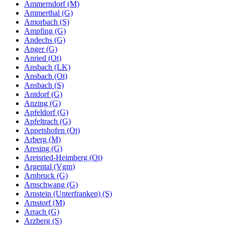
Ammerndorf (M)
Ammerthal (G)
Amorbach (S)
Ampfing (G)
Andechs (G)
Anger (G)
Anried (Ot)
Ansbach (LK)
Ansbach (Ot)
Ansbach (S)
Antdorf (G)
Anzing (G)
Apfeldorf (G)
Apfeltrach (G)
Appetshofen (Ot)
Arberg (M)
Aresing (G)
Aretsried-Heimberg (Ot)
Argental (Vgm)
Arnbruck (G)
Arnschwang (G)
Arnstein (Unterfranken) (S)
Arnstorf (M)
Arrach (G)
Arzberg (S)