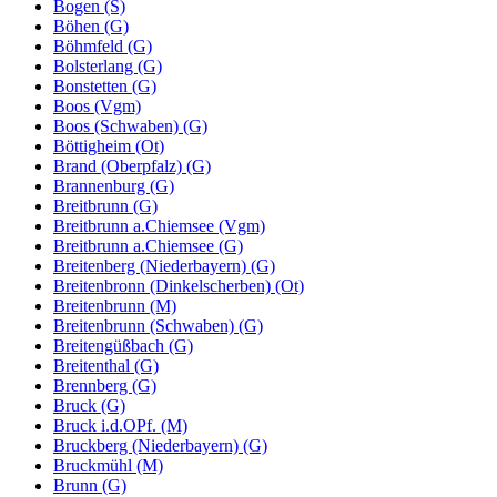
Bogen (S)
Böhen (G)
Böhmfeld (G)
Bolsterlang (G)
Bonstetten (G)
Boos (Vgm)
Boos (Schwaben) (G)
Böttigheim (Ot)
Brand (Oberpfalz) (G)
Brannenburg (G)
Breitbrunn (G)
Breitbrunn a.Chiemsee (Vgm)
Breitbrunn a.Chiemsee (G)
Breitenberg (Niederbayern) (G)
Breitenbronn (Dinkelscherben) (Ot)
Breitenbrunn (M)
Breitenbrunn (Schwaben) (G)
Breitengüßbach (G)
Breitenthal (G)
Brennberg (G)
Bruck (G)
Bruck i.d.OPf. (M)
Bruckberg (Niederbayern) (G)
Bruckmühl (M)
Brunn (G)