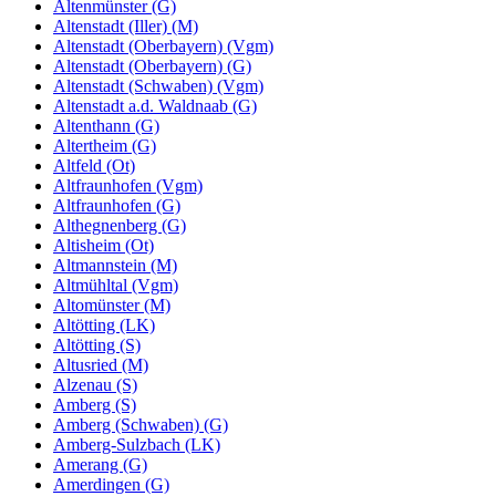
Altenmünster (G)
Altenstadt (Iller) (M)
Altenstadt (Oberbayern) (Vgm)
Altenstadt (Oberbayern) (G)
Altenstadt (Schwaben) (Vgm)
Altenstadt a.d. Waldnaab (G)
Altenthann (G)
Altertheim (G)
Altfeld (Ot)
Altfraunhofen (Vgm)
Altfraunhofen (G)
Althegnenberg (G)
Altisheim (Ot)
Altmannstein (M)
Altmühltal (Vgm)
Altomünster (M)
Altötting (LK)
Altötting (S)
Altusried (M)
Alzenau (S)
Amberg (S)
Amberg (Schwaben) (G)
Amberg-Sulzbach (LK)
Amerang (G)
Amerdingen (G)