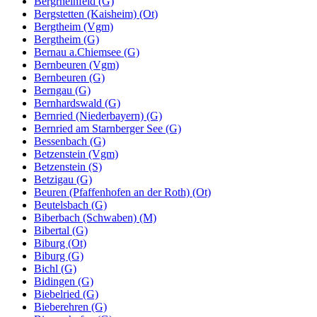
Bergrheinfeld (G)
Bergstetten (Kaisheim) (Ot)
Bergtheim (Vgm)
Bergtheim (G)
Bernau a.Chiemsee (G)
Bernbeuren (Vgm)
Bernbeuren (G)
Berngau (G)
Bernhardswald (G)
Bernried (Niederbayern) (G)
Bernried am Starnberger See (G)
Bessenbach (G)
Betzenstein (Vgm)
Betzenstein (S)
Betzigau (G)
Beuren (Pfaffenhofen an der Roth) (Ot)
Beutelsbach (G)
Biberbach (Schwaben) (M)
Bibertal (G)
Biburg (Ot)
Biburg (G)
Bichl (G)
Bidingen (G)
Biebelried (G)
Bieberehren (G)