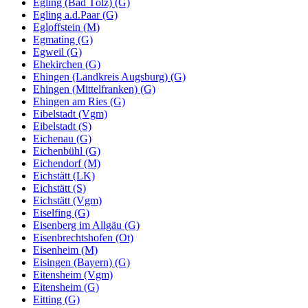
Egling (Bad Tölz) (G)
Egling a.d.Paar (G)
Egloffstein (M)
Egmating (G)
Egweil (G)
Ehekirchen (G)
Ehingen (Landkreis Augsburg) (G)
Ehingen (Mittelfranken) (G)
Ehingen am Ries (G)
Eibelstadt (Vgm)
Eibelstadt (S)
Eichenau (G)
Eichenbühl (G)
Eichendorf (M)
Eichstätt (LK)
Eichstätt (S)
Eichstätt (Vgm)
Eiselfing (G)
Eisenberg im Allgäu (G)
Eisenbrechtshofen (Ot)
Eisenheim (M)
Eisingen (Bayern) (G)
Eitensheim (Vgm)
Eitensheim (G)
Eitting (G)