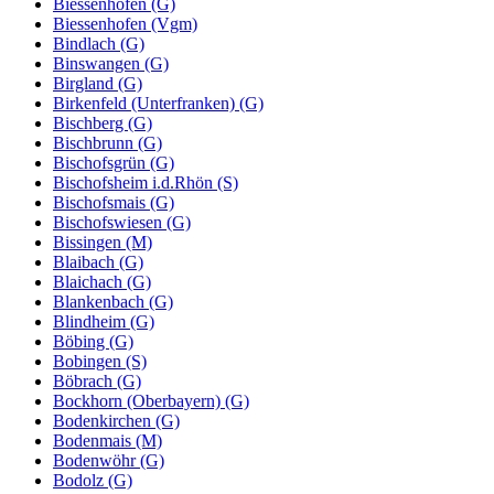
Biessenhofen (G)
Biessenhofen (Vgm)
Bindlach (G)
Binswangen (G)
Birgland (G)
Birkenfeld (Unterfranken) (G)
Bischberg (G)
Bischbrunn (G)
Bischofsgrün (G)
Bischofsheim i.d.Rhön (S)
Bischofsmais (G)
Bischofswiesen (G)
Bissingen (M)
Blaibach (G)
Blaichach (G)
Blankenbach (G)
Blindheim (G)
Böbing (G)
Bobingen (S)
Böbrach (G)
Bockhorn (Oberbayern) (G)
Bodenkirchen (G)
Bodenmais (M)
Bodenwöhr (G)
Bodolz (G)