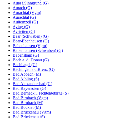
Aura i.Sinngrund (G)
Aurach (G)
Aurachtal (Vgm)
Aurachtal (G)
Außernzell (G)
Aying (G)
Aystetten (G)
Baar (Schwaben) (G)
Baar-Ebenhausen (G)
Babenhausen (Vgm)
Babenhausen (Schwaben) (G)
Babensham (G)
Bach a. d. Donau (G)
Bachhagel (G)
Bächingen a.d.Brenz (G)
Bad Abbach (M)
Bad Aibling (S)
Bad Alexandersbad (G)
Bad Bayersoien (G)
Bad Berneck i. Fichtelgebirge (S)
Bad Birnbach (Vgm)
Bad Birnbach (M)
Bad Bocklet (M)
Bad Brückenau (Vgm)
Bad Brückenau (S)