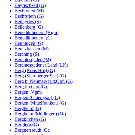
Bayrischzell (G)
Bechhofen (M)
Bechtsrieth (G)
Beilngries (S)
Bellenberg (G)
Benediktbeuern (Vgm)
Benediktbeuern (G)
Benningen (G)
Beratzhausen (M)
Berching (S)
Berchtesgaden (M)
Berchtesgadener Land (LK)
Berg (Kreis Hof) (G)
Berg (Starnberger See) (G)
Berg b. Neumarkt i.d.Opf. (G)
Berg im Gau (G)
Bergen (Vgm)
Bergen (Chiemgau) (G)
Bergen (Mittelfranken) (G)
Bergheim (G)
Bergheim (Mödingen) (Ot)
Bergkirchen (G)
Berglern (G)
Bergnersreuth (Ot)