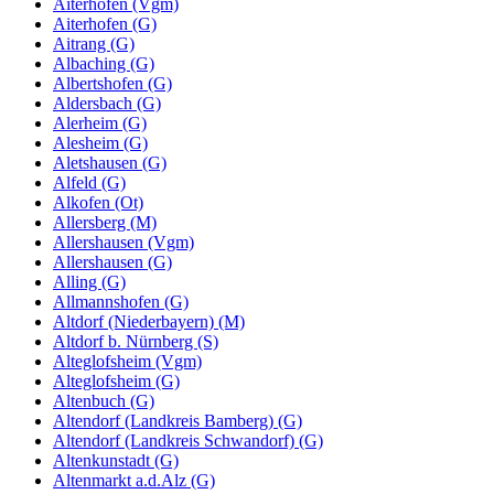
Aiterhofen (Vgm)
Aiterhofen (G)
Aitrang (G)
Albaching (G)
Albertshofen (G)
Aldersbach (G)
Alerheim (G)
Alesheim (G)
Aletshausen (G)
Alfeld (G)
Alkofen (Ot)
Allersberg (M)
Allershausen (Vgm)
Allershausen (G)
Alling (G)
Allmannshofen (G)
Altdorf (Niederbayern) (M)
Altdorf b. Nürnberg (S)
Alteglofsheim (Vgm)
Alteglofsheim (G)
Altenbuch (G)
Altendorf (Landkreis Bamberg) (G)
Altendorf (Landkreis Schwandorf) (G)
Altenkunstadt (G)
Altenmarkt a.d.Alz (G)