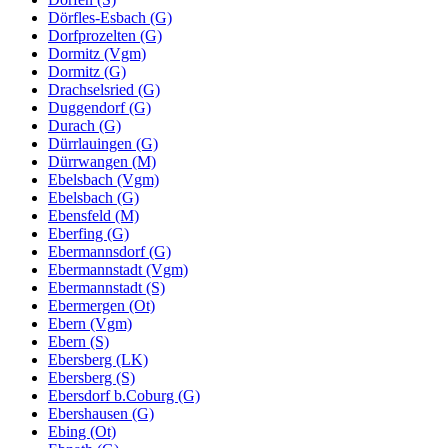
Dörfles-Esbach (G)
Dorfprozelten (G)
Dormitz (Vgm)
Dormitz (G)
Drachselsried (G)
Duggendorf (G)
Durach (G)
Dürrlauingen (G)
Dürrwangen (M)
Ebelsbach (Vgm)
Ebelsbach (G)
Ebensfeld (M)
Eberfing (G)
Ebermannsdorf (G)
Ebermannstadt (Vgm)
Ebermannstadt (S)
Ebermergen (Ot)
Ebern (Vgm)
Ebern (S)
Ebersberg (LK)
Ebersberg (S)
Ebersdorf b.Coburg (G)
Ebershausen (G)
Ebing (Ot)