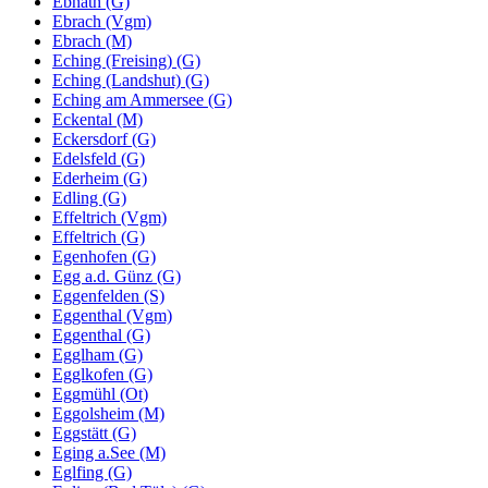
Ebnath (G)
Ebrach (Vgm)
Ebrach (M)
Eching (Freising) (G)
Eching (Landshut) (G)
Eching am Ammersee (G)
Eckental (M)
Eckersdorf (G)
Edelsfeld (G)
Ederheim (G)
Edling (G)
Effeltrich (Vgm)
Effeltrich (G)
Egenhofen (G)
Egg a.d. Günz (G)
Eggenfelden (S)
Eggenthal (Vgm)
Eggenthal (G)
Egglham (G)
Egglkofen (G)
Eggmühl (Ot)
Eggolsheim (M)
Eggstätt (G)
Eging a.See (M)
Eglfing (G)