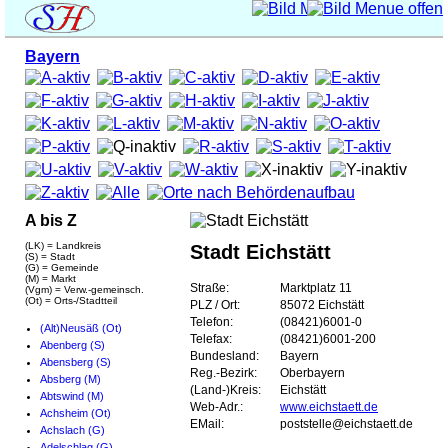
Bayern
A bis Z
(LK) = Landkreis
Stadt Eichstätt
(S) = Stadt
(G) = Gemeinde
(M) = Markt
Straße:
Marktplatz 11
(Vgm) = Verw.-gemeinsch.
(Ot) = Orts-/Stadtteil
PLZ / Ort:
85072 Eichstätt
Telefon:
(08421)6001-0
(Alt)Neusäß (Ot)
Telefax:
(08421)6001-200
Abenberg (S)
Bundesland:
Bayern
Abensberg (S)
Reg.-Bezirk:
Oberbayern
Absberg (M)
(Land-)Kreis:
Eichstätt
Abtswind (M)
Web-Adr.:
www.eichstaett.de
Achsheim (Ot)
EMail:
poststelle@eichstaett.de
Achslach (G)
Adelschlag (G)