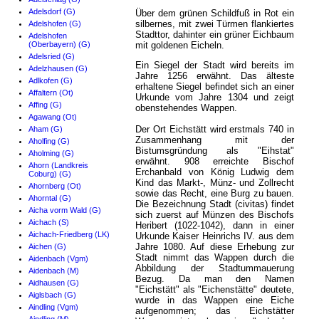
Adelsdorf (G)
Über dem grünen Schildfuß in Rot ein
silbernes, mit zwei Türmen flankiertes
Adelshofen (G)
Stadttor, dahinter ein grüner Eichbaum
Adelshofen
(Oberbayern) (G)
mit goldenen Eicheln.
Adelsried (G)
Ein Siegel der Stadt wird bereits im
Adelzhausen (G)
Jahre 1256 erwähnt. Das älteste
Adlkofen (G)
erhaltene Siegel befindet sich an einer
Affaltern (Ot)
Urkunde vom Jahre 1304 und zeigt
Affing (G)
obenstehendes Wappen.
Agawang (Ot)
Der Ort Eichstätt wird erstmals 740 in
Aham (G)
Zusammenhang mit der
Aholfing (G)
Bistumsgründung als "Eihstat"
Aholming (G)
erwähnt. 908 erreichte Bischof
Ahorn (Landkreis
Erchanbald von König Ludwig dem
Coburg) (G)
Kind das Markt-, Münz- und Zollrecht
Ahornberg (Ot)
sowie das Recht, eine Burg zu bauen.
Ahorntal (G)
Die Bezeichnung Stadt (civitas) findet
Aicha vorm Wald (G)
sich zuerst auf Münzen des Bischofs
Aichach (S)
Heribert (1022-1042), dann in einer
Aichach-Friedberg (LK)
Urkunde Kaiser Heinrichs IV. aus dem
Jahre 1080. Auf diese Erhebung zur
Aichen (G)
Stadt nimmt das Wappen durch die
Aidenbach (Vgm)
Abbildung der Stadtummauerung
Aidenbach (M)
Bezug. Da man den Namen
Aidhausen (G)
"Eichstätt" als "Eichenstätte" deutete,
Aiglsbach (G)
wurde in das Wappen eine Eiche
Aindling (Vgm)
aufgenommen; das Eichstätter