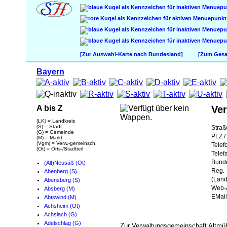
[Zur Auswahl-Karte nach Bundesland]
[Zum Gesam
Bayern
A bis Z
Ver
(LK) = Landkreis
(S) = Stadt
Straß
(G) = Gemeinde
PLZ / 
(M) = Markt
(Vgm) = Verw.-gemeinsch.
Telef
(Ot) = Orts-/Stadtteil
Telef
Bund
(Alt)Neusäß (Ot)
Reg.-
Abenberg (S)
(Land
Abensberg (S)
Web-A
Absberg (M)
EMail
Abtswind (M)
Achsheim (Ot)
Achslach (G)
Adelschlag (G)
Zur Verwaltungsgemeinschaft Altmüh