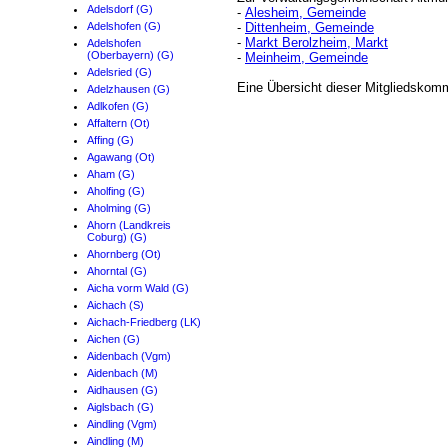
Adelsdorf (G)
-
Alesheim, Gemeinde
Adelshofen (G)
-
Dittenheim, Gemeinde
-
Markt Berolzheim, Markt
Adelshofen
(Oberbayern) (G)
-
Meinheim, Gemeinde
Adelsried (G)
Eine Übersicht dieser Mitgliedskom
Adelzhausen (G)
Adlkofen (G)
Affaltern (Ot)
Affing (G)
Agawang (Ot)
Aham (G)
Aholfing (G)
Aholming (G)
Ahorn (Landkreis
Coburg) (G)
Ahornberg (Ot)
Ahorntal (G)
Aicha vorm Wald (G)
Aichach (S)
Aichach-Friedberg (LK)
Aichen (G)
Aidenbach (Vgm)
Aidenbach (M)
Aidhausen (G)
Aiglsbach (G)
Aindling (Vgm)
Aindling (M)