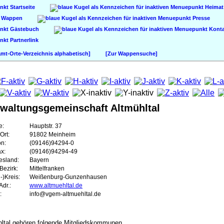
Startseite
Heimat
Wappen
Presse
Gästebuch
Konta
Partnerlink
t-Orte-Verzeichnis alphabetisch]
[Zur Wappensuche]
waltungsgemeinschaft Altmühltal
e:
Hauptstr. 37
Ort:
91802 Meinheim
on:
(09146)94294-0
ax:
(09146)94294-49
esland:
Bayern
Bezirk:
Mittelfranken
-)Kreis:
Weißenburg-Gunzenhausen
dr.:
www.altmuehltal.de
:
info@vgem-altmuehltal.de
ltal gehören folgende Mitgliedskommunen.