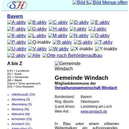
Bayern
A bis Z
(LK) = Landkreis
(S) = Stadt
Gemeinde Windach
(G) = Gemeinde
(M) = Markt
Mitgliedskommune der
(Vgm) = Verw.-gemeinsch.
(Ot) = Orts-/Stadtteil
Verwaltungsgemeinschaft Windach
(Alt)Neusäß (Ot)
Bundesland:
Bayern
Abenberg (S)
Reg.-Bezirk:
Oberbayern
Abensberg (S)
(Land-)Kreis:
Landsberg am Lech
Absberg (M)
Web-Adr.:
www.windach.de
Abtswind (M)
Achsheim (Ot)
In Blau unter einem silbernen
Achslach (G)
Wellenbalken ein aufspringendes,
Adelschlag (G)