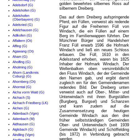
golden bewehrtes silbernes Ross auf
Adelsdorf (G)
silbernem Dreiberg.
Adelshofen (G)
Adelshofen
Das auf dem Dreiberg aufspringende
(Oberbayern) (G)
Pferd, ein Füllen, verweist als redende
Adelsried (G)
Figur auf die Freiherren Füll von
Adelzhausen (G)
Windach, die ein Füllen auf einem
Adlkofen (G)
Berg im Familienwappen führten. Der
Münchner Bürger und Handelsherr
Affaltern (Ot)
Franz Füll erwarb 1596 die Hofmark
Affing (G)
Windach und ließ ein neues Schloss
Agawang (Ot)
erbauen. Die Füll, 1610 in den
Aham (G)
Adelsstand erhoben, waren bis 1825
Aholfing (G)
Inhaber der Hofmark Windach. Der
Aholming (G)
Wellenbalken oben versinnbildlicht
Ahorn (Landkreis
den Fluss Windach, der der Gemeinde
Coburg) (G)
den Namen gab, und ergibt damit
Ahornberg (Ot)
zugleich ein für den Gemeindenamen
Ahorntal (G)
redendes Bild. Der Dreiberg unten
verweist auch auf Ober-, Mitter- und
Aicha vorm Wald (G)
Unterwindach mit ihren Burgställen
Aichach (S)
(Burgberg, Burgsel) und Schanzen
Aichach-Friedberg (LK)
und kann zudem auf die
Aichen (G)
Zusammensetzung der heutigen
Aidenbach (Vgm)
Gemeinde Windach aus den drei
Aidenbach (M)
früher selbstständigen Gemeinden
Aidhausen (G)
Ober- und Unterwindach (seit 1939
Gemeinde Windach) und Schöffelding
Aiglsbach (G)
(bis 1972) in Verbindung gebracht
Aindling (Vgm)
werden.