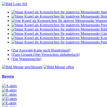
Start
Hei
Wappe
Pres
Bild
Gäs
Kon
Part
[Zur Auswahl-Karte nach Bundesland]
[Zum Gesamt-Orte-Verzeichnis alphabetisch]
[Zur Wappensuche]
Bayern