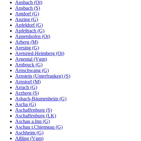
Ansbach (Ot)
Ansbach (S)
Antdorf (G)
Anzing (G)
Apfeldorf (G)
Apfeltrach (G)
Appetshofen (Ot)
Arberg (M)
Aresing (G)
Aretsried-Heimberg (Ot)
Argental (Vgm)
Arnbruck (G)
Arnschwang (G)
Arnstein (Unterfranken) (S)
Arnstorf (M)
Arrach (G)
Arzberg (S)
Asbach-Bäumenheim (G)
Ascha (G)
Aschaffenburg (S)
Aschaffenburg (LK)
Aschau a.Inn (G)
Aschau i.Chiemgau (G)
Aschheim (G)
Aßling (Vgm)