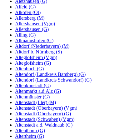
Aletshausen (G)
Alfeld (G)
Alkofen (Ot)
Allersberg (M)
Allershausen (Vgm)
Allershausen (G)
Alling (G)
Allmannshofen (G)
Altdorf (Niederbayern) (M)
Altdorf b. Nürnberg (S)
Alteglofsheim (Vgm)
Alteglofsheim (G)
Altenbuch (G)
Altendorf (Landkreis Bamberg) (G)
Altendorf (Landkreis Schwandorf) (G)
Altenkunstadt (G)
Altenmarkt a.d.Alz (G)
Altenmünster (G)
Altenstadt (Iller) (M)
Altenstadt (Oberbayern) (Vgm)
Altenstadt (Oberbayern) (G)
Altenstadt (Schwaben) (Vgm)
Altenstadt a.d. Waldnaab (G)
Altenthann (G)
Altertheim (G)