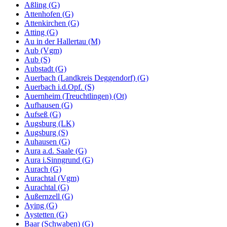
Aßling (G)
Attenhofen (G)
Attenkirchen (G)
Atting (G)
Au in der Hallertau (M)
Aub (Vgm)
Aub (S)
Aubstadt (G)
Auerbach (Landkreis Deggendorf) (G)
Auerbach i.d.Opf. (S)
Auernheim (Treuchtlingen) (Ot)
Aufhausen (G)
Aufseß (G)
Augsburg (LK)
Augsburg (S)
Auhausen (G)
Aura a.d. Saale (G)
Aura i.Sinngrund (G)
Aurach (G)
Aurachtal (Vgm)
Aurachtal (G)
Außernzell (G)
Aying (G)
Aystetten (G)
Baar (Schwaben) (G)