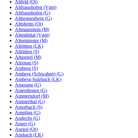
Altfeld (Ot)
Altfraunhofen (Vgm)
Altfraunhofen (G)
Althegnenberg (G)
Altisheim (Ot)
Altmannstein (M)
Altmühltal (Vgm)
Altomünster (M)
Altötting (LK)
Altötting (S)
Altusried (M)
Alzenau (S)
Amberg (S)
Amberg (Schwaben) (G)
Amberg-Sulzbach (LK)
Amerang (G)
Amerdingen (G)
Ammerndorf (M)
Ammerthal (G)
Amorbach (S)
Ampfing (G)
Andechs (G)
Anger (G)
Anried (Ot)
Ansbach (LK)