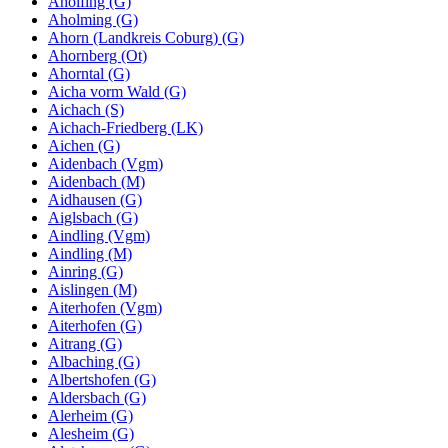
Aholfing (G)
Aholming (G)
Ahorn (Landkreis Coburg) (G)
Ahornberg (Ot)
Ahorntal (G)
Aicha vorm Wald (G)
Aichach (S)
Aichach-Friedberg (LK)
Aichen (G)
Aidenbach (Vgm)
Aidenbach (M)
Aidhausen (G)
Aiglsbach (G)
Aindling (Vgm)
Aindling (M)
Ainring (G)
Aislingen (M)
Aiterhofen (Vgm)
Aiterhofen (G)
Aitrang (G)
Albaching (G)
Albertshofen (G)
Aldersbach (G)
Alerheim (G)
Alesheim (G)