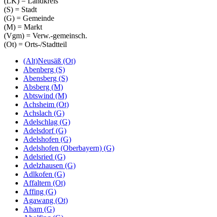
(LK) = Landkreis
(S) = Stadt
(G) = Gemeinde
(M) = Markt
(Vgm) = Verw.-gemeinsch.
(Ot) = Orts-/Stadtteil
(Alt)Neusäß (Ot)
Abenberg (S)
Abensberg (S)
Absberg (M)
Abtswind (M)
Achsheim (Ot)
Achslach (G)
Adelschlag (G)
Adelsdorf (G)
Adelshofen (G)
Adelshofen (Oberbayern) (G)
Adelsried (G)
Adelzhausen (G)
Adlkofen (G)
Affaltern (Ot)
Affing (G)
Agawang (Ot)
Aham (G)