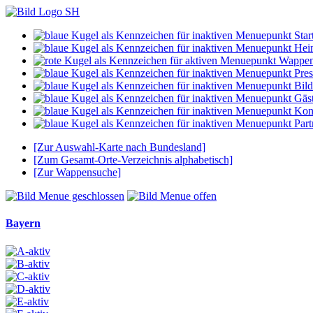
Start
Hei
Wappe
Pres
Bild
Gäs
Kon
Part
[Zur Auswahl-Karte nach Bundesland]
[Zum Gesamt-Orte-Verzeichnis alphabetisch]
[Zur Wappensuche]
Bayern