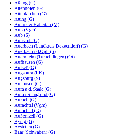
Aßling (G)
Attenhofen (G)
Attenkirchen (G)
Atting (G)
Au in der Hallertau (M)
Aub (Vgm)
Aub (S)
Aubstadt (G)
Auerbach (Landkreis Deggendorf) (G)
Auerbach i.d.Opf. (S)
Auernheim (Treuchtlingen) (Ot)
Aufhausen (G)
Aufseß (G)
Augsburg (LK)
Augsburg (S)
Auhausen (G)
Aura a.d. Saale (G)
Aura i.Sinngrund (G)
Aurach (G)
Aurachtal (Vgm)
Aurachtal (G)
Außernzell (G)
Aying (G)
Aystetten (G)
Baar (Schwaben) (G)