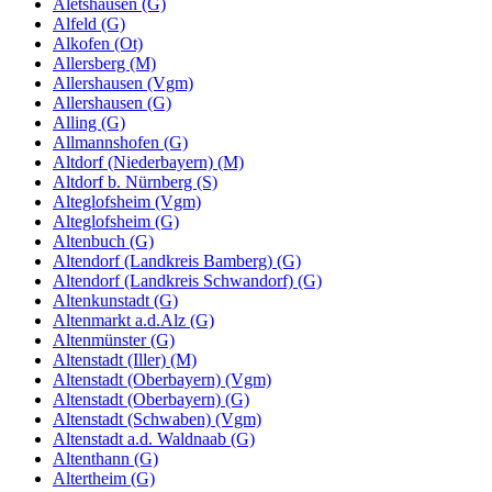
Aletshausen (G)
Alfeld (G)
Alkofen (Ot)
Allersberg (M)
Allershausen (Vgm)
Allershausen (G)
Alling (G)
Allmannshofen (G)
Altdorf (Niederbayern) (M)
Altdorf b. Nürnberg (S)
Alteglofsheim (Vgm)
Alteglofsheim (G)
Altenbuch (G)
Altendorf (Landkreis Bamberg) (G)
Altendorf (Landkreis Schwandorf) (G)
Altenkunstadt (G)
Altenmarkt a.d.Alz (G)
Altenmünster (G)
Altenstadt (Iller) (M)
Altenstadt (Oberbayern) (Vgm)
Altenstadt (Oberbayern) (G)
Altenstadt (Schwaben) (Vgm)
Altenstadt a.d. Waldnaab (G)
Altenthann (G)
Altertheim (G)