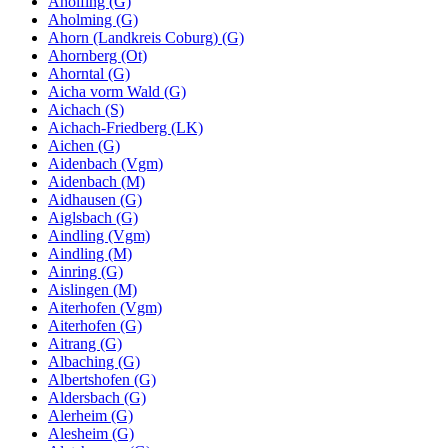
Aholfing (G)
Aholming (G)
Ahorn (Landkreis Coburg) (G)
Ahornberg (Ot)
Ahorntal (G)
Aicha vorm Wald (G)
Aichach (S)
Aichach-Friedberg (LK)
Aichen (G)
Aidenbach (Vgm)
Aidenbach (M)
Aidhausen (G)
Aiglsbach (G)
Aindling (Vgm)
Aindling (M)
Ainring (G)
Aislingen (M)
Aiterhofen (Vgm)
Aiterhofen (G)
Aitrang (G)
Albaching (G)
Albertshofen (G)
Aldersbach (G)
Alerheim (G)
Alesheim (G)