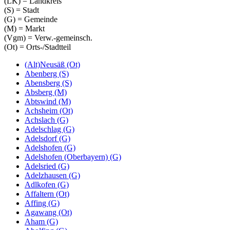
(LK) = Landkreis
(S) = Stadt
(G) = Gemeinde
(M) = Markt
(Vgm) = Verw.-gemeinsch.
(Ot) = Orts-/Stadtteil
(Alt)Neusäß (Ot)
Abenberg (S)
Abensberg (S)
Absberg (M)
Abtswind (M)
Achsheim (Ot)
Achslach (G)
Adelschlag (G)
Adelsdorf (G)
Adelshofen (G)
Adelshofen (Oberbayern) (G)
Adelsried (G)
Adelzhausen (G)
Adlkofen (G)
Affaltern (Ot)
Affing (G)
Agawang (Ot)
Aham (G)