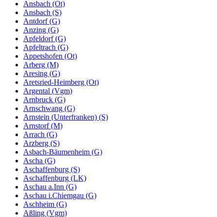
Ansbach (Ot)
Ansbach (S)
Antdorf (G)
Anzing (G)
Apfeldorf (G)
Apfeltrach (G)
Appetshofen (Ot)
Arberg (M)
Aresing (G)
Aretsried-Heimberg (Ot)
Argental (Vgm)
Arnbruck (G)
Arnschwang (G)
Arnstein (Unterfranken) (S)
Arnstorf (M)
Arrach (G)
Arzberg (S)
Asbach-Bäumenheim (G)
Ascha (G)
Aschaffenburg (S)
Aschaffenburg (LK)
Aschau a.Inn (G)
Aschau i.Chiemgau (G)
Aschheim (G)
Aßling (Vgm)