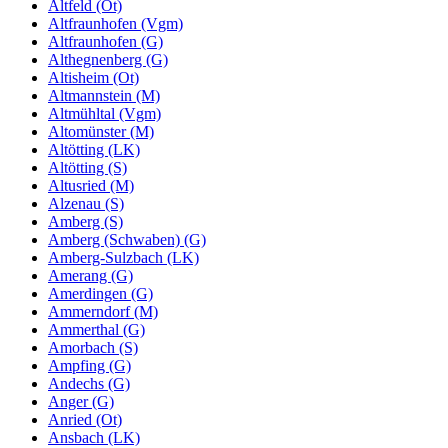
Altfeld (Ot)
Altfraunhofen (Vgm)
Altfraunhofen (G)
Althegnenberg (G)
Altisheim (Ot)
Altmannstein (M)
Altmühltal (Vgm)
Altomünster (M)
Altötting (LK)
Altötting (S)
Altusried (M)
Alzenau (S)
Amberg (S)
Amberg (Schwaben) (G)
Amberg-Sulzbach (LK)
Amerang (G)
Amerdingen (G)
Ammerndorf (M)
Ammerthal (G)
Amorbach (S)
Ampfing (G)
Andechs (G)
Anger (G)
Anried (Ot)
Ansbach (LK)