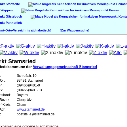
Startseite
Heimat
Wappen
Presse
Gästebuch
Konta
Partnerlink
t-Orte-Verzeichnis alphabetisch]
[Zur Wappensuche]
rkt Stamsried
liedskommune der
Verwaltungsgemeinschaft Stamsried
e:
Schloßstr. 10
Ort:
93491 Stamsried
on:
(09466)9401-0
ax:
(09466)9401-13
esland:
Bayern
Bezirk:
Oberpfalz
-)Kreis:
Cham
dr.:
www.stamsried.de
:
poststelle@stamsried.de
ckbalken eine goldene Flachsbreche.