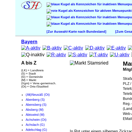
[Zur Auswahl-Karte nach Bundesland]
[Zum Gesam
Bayern
A bis Z
Ma
Mitg
(LK) = Landkreis
(S) = Stadt
(G) = Gemeinde
Straß
(M) = Markt
(Vgm) = Verw.-gemeinsch.
PLZ / 
(Ot) = Orts-/Stadtteil
Telef
Telef
(Alt)Neusäß (Ot)
Bund
Abenberg (S)
Reg.-
Abensberg (S)
(Land
Absberg (M)
Web-A
Abtswind (M)
EMail
Achsheim (Ot)
Achslach (G)
Adelschlag (G)
In Rot unter einem silbernen Zickza