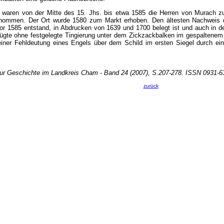
 waren von der Mitte des 15. Jhs. bis etwa 1585 die Herren von Murach z
tnommen. Der Ort wurde 1580 zum Markt erhoben. Den ältesten Nachweis d
or 1585 entstand, in Abdrucken von 1639 und 1700 belegt ist und auch in 
ügte ohne festgelegte Tingierung unter dem Zickzackbalken im gespaltenem 
einer Fehldeutung eines Engels über dem Schild im ersten Siegel durch ei
 zur Geschichte im Landkreis Cham - Band 24 (2007), S.207-278. ISSN 0931
zurück