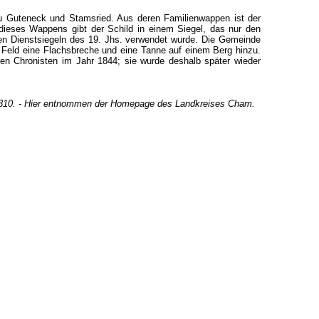
u Guteneck und Stamsried. Aus deren Familienwappen ist der
ieses Wappens gibt der Schild in einem Siegel, das nur den
den Dienstsiegeln des 19. Jhs. verwendet wurde. Die Gemeinde
Feld eine Flachsbreche und eine Tanne auf einem Berg hinzu.
nen Chronisten im Jahr 1844; sie wurde deshalb später wieder
-6310. - Hier entnommen der Homepage des Landkreises Cham.