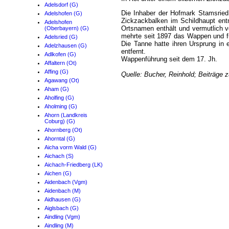
Adelsdorf (G)
Die Inhaber der Hofmark Stamsried
Adelshofen (G)
Zickzackbalken im Schildhaupt en
Adelshofen
Ortsnamen enthält und vermutlich v
(Oberbayern) (G)
mehrte seit 1897 das Wappen und f
Adelsried (G)
Die Tanne hatte ihren Ursprung in 
Adelzhausen (G)
entfernt.
Adlkofen (G)
Wappenführung seit dem 17. Jh.
Affaltern (Ot)
Affing (G)
Quelle: Bucher, Reinhold; Beiträge
Agawang (Ot)
Aham (G)
Aholfing (G)
Aholming (G)
Ahorn (Landkreis
Coburg) (G)
Ahornberg (Ot)
Ahorntal (G)
Aicha vorm Wald (G)
Aichach (S)
Aichach-Friedberg (LK)
Aichen (G)
Aidenbach (Vgm)
Aidenbach (M)
Aidhausen (G)
Aiglsbach (G)
Aindling (Vgm)
Aindling (M)